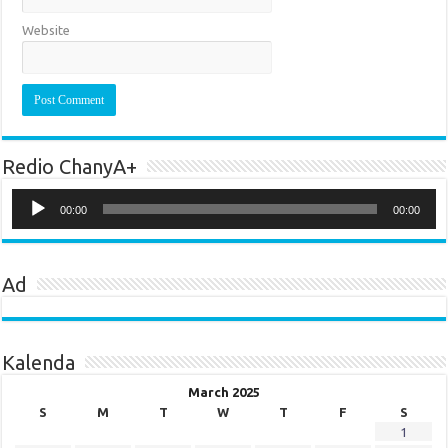
Website
Redio ChanyA+
Audio
Player
00:00
00:00
Ad
Kalenda
March 2025
S
M
T
W
T
F
S
1