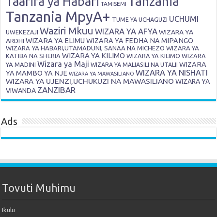
Tanzania
Taarifa ya Habari
TAMISEMI
Tanzania MpyA+
UCHUMI
TUME YA UCHAGUZI
Waziri Mkuu
WIZARA YA AFYA
WIZARA YA
UWEKEZAJI
ARDHI
WIZARA YA ELIMU
WIZARA YA FEDHA NA MIPANGO
WIZARA YA HABARI,UTAMADUNI, SANAA NA MICHEZO
WIZARA YA
WIZARA YA KILIMO
KATIBA NA SHERIA
WIZARA YA KILIMO
WIZARA
Wizara ya Maji
WIZARA
YA MADINI
WIZARA YA MALIASILI NA UTALII
WIZARA YA NISHATI
YA MAMBO YA NJE
WIZARA YA MAWASILIANO
WIZARA YA UJENZI,UCHUKUZI NA MAWASILIANO
WIZARA YA
ZANZIBAR
VIWANDA
Ads
Tovuti Muhimu
Ikulu