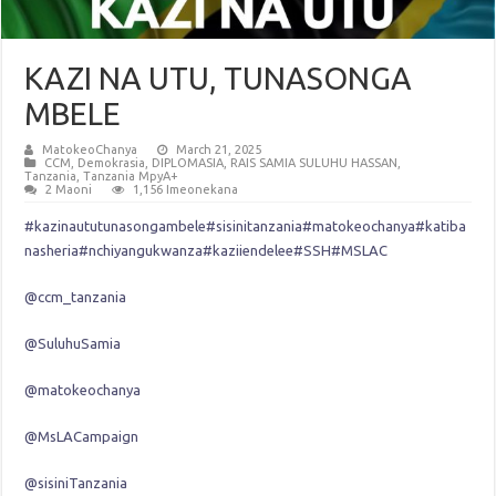
KAZI NA UTU, TUNASONGA
MBELE
MatokeoChanya
March 21, 2025
CCM
,
Demokrasia
,
DIPLOMASIA
,
RAIS SAMIA SULUHU HASSAN
,
Tanzania
,
Tanzania MpyA+
2 Maoni
1,156 Imeonekana
#kazinaututunasongambele
#sisinitanzania
#matokeochanya
#katiba
nasheria
#nchiyangukwanza
#kaziiendelee
#SSH
#MSLAC
@ccm_tanzania
@SuluhuSamia
@matokeochanya
@MsLACampaign
@sisiniTanzania