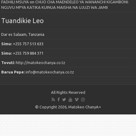
FADHILI MSUYA
on
CHUO CHA MAENDELEO YA WANANCHI KIGAMBONI:
NGUVU MPYA KATIKA KUINUA MAISHA NA UJUZI WA JAMII
Tuandikie Leo
Dar es Salaam, Tanzania
Simu:
+255 757 513 633
Simu:
+255 759 884 371
Tovuti:
http://matokeochanya.co.tz
Barua Pepe:
info@matokeochanya.co.tz
All Rights Reserved
© Copyright 2026, Matokeo ChanyA+