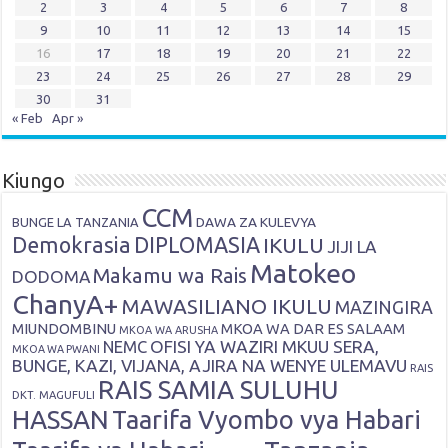
2
3
4
5
6
7
8
9
10
11
12
13
14
15
16
17
18
19
20
21
22
23
24
25
26
27
28
29
30
31
« Feb
Apr »
Kiungo
CCM
DAWA ZA KULEVYA
BUNGE LA TANZANIA
Demokrasia
DIPLOMASIA
IKULU
JIJI LA
Matokeo
Makamu wa Rais
DODOMA
ChanyA+
MAWASILIANO IKULU
MAZINGIRA
MIUNDOMBINU
MKOA WA DAR ES SALAAM
MKOA WA ARUSHA
OFISI YA WAZIRI MKUU SERA,
NEMC
MKOA WA PWANI
BUNGE, KAZI, VIJANA, AJIRA NA WENYE ULEMAVU
RAIS
RAIS SAMIA SULUHU
DKT. MAGUFULI
HASSAN
Taarifa Vyombo vya Habari