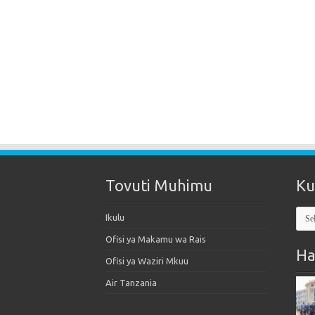
Tovuti Muhimu
Ku
Kut
Ikulu
Mak
Ofisi ya Makamu wa Rais
Ha
Ofisi ya Waziri Mkuu
Air Tanzania