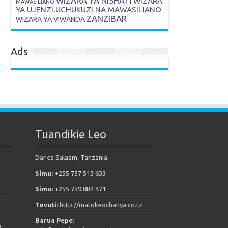
WIZARA YA NISHATI
WIZARA
MAWASILIANO
YA UJENZI,UCHUKUZI NA MAWASILIANO
ZANZIBAR
WIZARA YA VIWANDA
Ads
Tuandikie Leo
Dar es Salaam, Tanzania
Simu:
+255 757 513 633
Simu:
+255 759 884 371
Tovuti:
http://matokeochanya.co.tz
Barua Pepe:
A