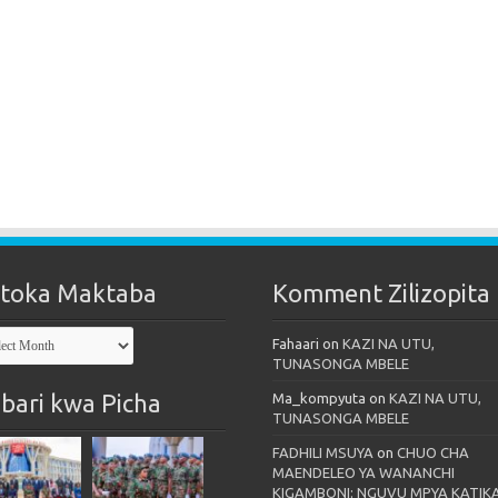
toka Maktaba
Komment Zilizopita
oka
Fahaari
on
KAZI NA UTU,
taba
TUNASONGA MBELE
bari kwa Picha
Ma_kompyuta
on
KAZI NA UTU,
TUNASONGA MBELE
FADHILI MSUYA
on
CHUO CHA
MAENDELEO YA WANANCHI
KIGAMBONI: NGUVU MPYA KATIK