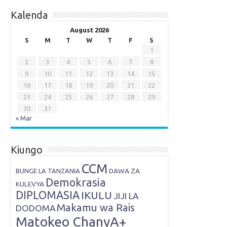
Kalenda
August 2026
S
M
T
W
T
F
S
1
2
3
4
5
6
7
8
9
10
11
12
13
14
15
16
17
18
19
20
21
22
23
24
25
26
27
28
29
30
31
« Mar
Kiungo
CCM
DAWA ZA
BUNGE LA TANZANIA
Demokrasia
KULEVYA
DIPLOMASIA
IKULU
JIJI LA
Makamu wa Rais
DODOMA
Matokeo ChanyA+