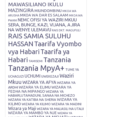
MAWASILIANO IKULU
MAZINGIRA
MIUNDOMBINU
MKOA WA
MKOA WA DAR ES SALAAM
ARUSHA
MKOA WA
OFISI YA WAZIRI MKUU
NEMC
PWANI
SERA, BUNGE, KAZI, VIJANA, AJIRA
NA WENYE ULEMAVU
RAIS DKT. MAGUFULI
RAIS SAMIA SULUHU
HASSAN
Taarifa Vyombo
vya Habari
Taarifa ya
Tanzania
Habari
TAMISEMI
Tanzania MpyA+
TUME YA
Waziri
UCHUMI
UWEKEZAJI
UCHAGUZI
Mkuu
WIZARA YA AFYA
WIZARA YA
ARDHI
WIZARA YA ELIMU
WIZARA YA
FEDHA NA MIPANGO
WIZARA YA
HABARI,UTAMADUNI, SANAA NA MICHEZO
WIZARA YA
WIZARA YA KATIBA NA SHERIA
KILIMO
WIZARA YA KILIMO
WIZARA YA MADINI
Wizara ya Maji
WIZARA YA MALIASILI NA UTALII
WIZARA YA MAMBO YA NJE
WIZARA YA