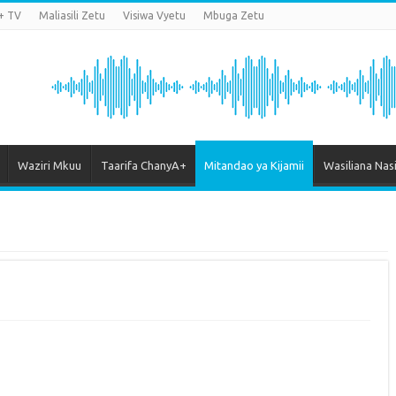
+ TV
Maliasili Zetu
Visiwa Vyetu
Mbuga Zetu
Waziri Mkuu
Taarifa ChanyA+
Mitandao ya Kijamii
Wasiliana Nas