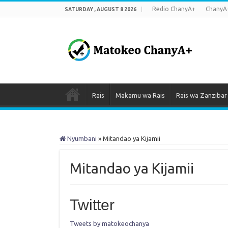
Redio ChanyA+
ChanyA
SATURDAY , AUGUST 8 2026
Rais
Makamu wa Rais
Rais wa Zanzibar
Nyumbani
»
Mitandao ya Kijamii
Mitandao ya Kijamii
Twitter
Tweets by matokeochanya