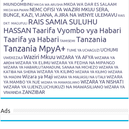
MIUNDOMBINU
MKOA WA DAR ES SALAAM
MKOA WA ARUSHA
OFISI YA WAZIRI MKUU SERA,
NEMC
MKOA WA PWANI
BUNGE, KAZI, VIJANA, AJIRA NA WENYE ULEMAVU
RAIS
RAIS SAMIA SULUHU
DKT. MAGUFULI
HASSAN
Taarifa Vyombo vya Habari
Tanzania
Taarifa ya Habari
TAMISEMI
Tanzania MpyA+
UCHUMI
TUME YA UCHAGUZI
Waziri Mkuu
WIZARA YA AFYA
WIZARA YA
UWEKEZAJI
ARDHI
WIZARA YA ELIMU
WIZARA YA FEDHA NA MIPANGO
WIZARA YA HABARI,UTAMADUNI, SANAA NA MICHEZO
WIZARA YA
WIZARA YA KILIMO
KATIBA NA SHERIA
WIZARA YA KILIMO
WIZARA
Wizara ya Maji
WIZARA
YA MADINI
WIZARA YA MALIASILI NA UTALII
WIZARA YA NISHATI
YA MAMBO YA NJE
WIZARA YA MAWASILIANO
WIZARA YA UJENZI,UCHUKUZI NA MAWASILIANO
WIZARA YA
ZANZIBAR
VIWANDA
Ads