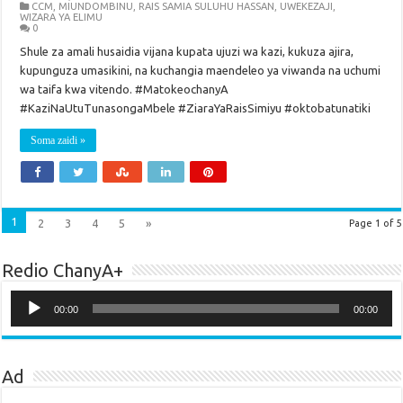
CCM
,
MIUNDOMBINU
,
RAIS SAMIA SULUHU HASSAN
,
UWEKEZAJI
,
WIZARA YA ELIMU
0
Shule za amali husaidia vijana kupata ujuzi wa kazi, kukuza ajira,
kupunguza umasikini, na kuchangia maendeleo ya viwanda na uchumi
wa taifa kwa vitendo. #MatokeochanyA
#KaziNaUtuTunasongaMbele #ZiaraYaRaisSimiyu #oktobatunatiki
Soma zaidi »
1
2
3
4
5
»
Page 1 of 5
Redio ChanyA+
Audio
Player
00:00
00:00
Ad