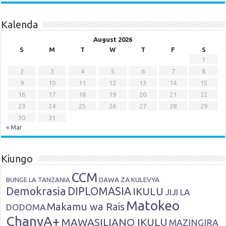
Kalenda
August 2026
S
M
T
W
T
F
S
1
2
3
4
5
6
7
8
9
10
11
12
13
14
15
16
17
18
19
20
21
22
23
24
25
26
27
28
29
30
31
« Mar
Kiungo
CCM
DAWA ZA KULEVYA
BUNGE LA TANZANIA
Demokrasia
DIPLOMASIA
IKULU
JIJI LA
Matokeo
Makamu wa Rais
DODOMA
ChanyA+
MAWASILIANO IKULU
MAZINGIRA