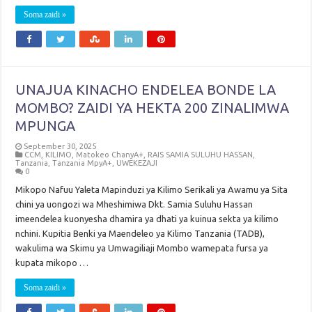
Soma zaidi »
UNAJUA KINACHO ENDELEA BONDE LA
MOMBO? ZAIDI YA HEKTA 200 ZINALIMWA
MPUNGA
September 30, 2025
CCM
,
KILIMO
,
Matokeo ChanyA+
,
RAIS SAMIA SULUHU HASSAN
,
Tanzania
,
Tanzania MpyA+
,
UWEKEZAJI
0
Mikopo Nafuu Yaleta Mapinduzi ya Kilimo Serikali ya Awamu ya Sita
chini ya uongozi wa Mheshimiwa Dkt. Samia Suluhu Hassan
imeendelea kuonyesha dhamira ya dhati ya kuinua sekta ya kilimo
nchini. Kupitia Benki ya Maendeleo ya Kilimo Tanzania (TADB),
wakulima wa Skimu ya Umwagiliaji Mombo wamepata fursa ya
kupata mikopo …
Soma zaidi »