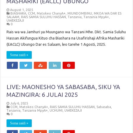
MASHARIKI (EACLC) UBUNGO
August 1, 2025
BIASHARA
,
CCM
,
Matokeo ChanyA+
,
MIUNDOMBINU
,
MKOA WA DAR ES
SALAAM
,
RAIS SAMIA SULUHU HASSAN
,
Tanzania
,
Tanzania MpyA+
,
UWEKEZAJI
0
Rais wa wa Jamhuri ya Muungano wa Tanzani Mhe. Dkt. Samia Suluhu
Hassan Akifungua Kituo cha Biashara na Usafirishaji Afrika Mashariki
(EACLC) Ubungo Dar es Salaam, leo tarehe 1 Agosti, 2025.
Soma zaidi »
LIVE: MAONESHO YA SABASABA, SIKU YA
MAZINGIRA: 6 JULAI 2025
July 6, 2025
CCM
,
Matokeo ChanyA+
,
RAIS SAMIA SULUHU HASSAN
,
Sabasaba
,
Tanzania
,
Tanzania MpyA+
,
UCHUMI
,
UWEKEZAJI
0
Soma zaidi »