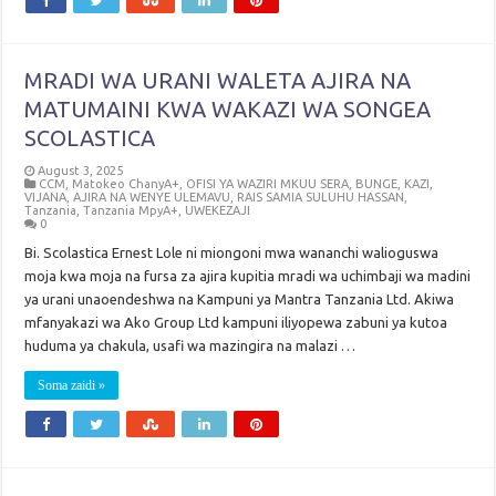
MRADI WA URANI WALETA AJIRA NA
MATUMAINI KWA WAKAZI WA SONGEA
SCOLASTICA
August 3, 2025
CCM
,
Matokeo ChanyA+
,
OFISI YA WAZIRI MKUU SERA, BUNGE, KAZI,
VIJANA, AJIRA NA WENYE ULEMAVU
,
RAIS SAMIA SULUHU HASSAN
,
Tanzania
,
Tanzania MpyA+
,
UWEKEZAJI
0
Bi. Scolastica Ernest Lole ni miongoni mwa wananchi walioguswa
moja kwa moja na fursa za ajira kupitia mradi wa uchimbaji wa madini
ya urani unaoendeshwa na Kampuni ya Mantra Tanzania Ltd. Akiwa
mfanyakazi wa Ako Group Ltd kampuni iliyopewa zabuni ya kutoa
huduma ya chakula, usafi wa mazingira na malazi …
Soma zaidi »