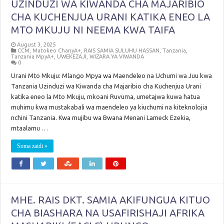
UZINDUZI WA KIWANDA CHA MAJARIBIO
CHA KUCHENJUA URANI KATIKA ENEO LA
MTO MKUJU NI NEEMA KWA TAIFA
August 3, 2025
CCM
,
Matokeo ChanyA+
,
RAIS SAMIA SULUHU HASSAN
,
Tanzania
,
Tanzania MpyA+
,
UWEKEZAJI
,
WIZARA YA VIWANDA
0
Urani Mto Mkuju: Mlango Mpya wa Maendeleo na Uchumi wa Juu kwa
Tanzania Uzinduzi wa Kiwanda cha Majaribio cha Kuchenjua Urani
katika eneo la Mto Mkuju, mkoani Ruvuma, umetajwa kuwa hatua
muhimu kwa mustakabali wa maendeleo ya kiuchumi na kiteknolojia
nchini Tanzania. Kwa mujibu wa Bwana Menani Lameck Ezekia,
mtaalamu …
Soma zaidi »
MHE. RAIS DKT. SAMIA AKIFUNGUA KITUO
CHA BIASHARA NA USAFIRISHAJI AFRIKA