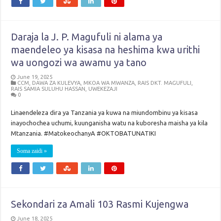
Daraja la J. P. Magufuli ni alama ya
maendeleo ya kisasa na heshima kwa urithi
wa uongozi wa awamu ya tano
June 19, 2025
CCM
,
DAWA ZA KULEVYA
,
MKOA WA MWANZA
,
RAIS DKT. MAGUFULI
,
RAIS SAMIA SULUHU HASSAN
,
UWEKEZAJI
0
Linaendeleza dira ya Tanzania ya kuwa na miundombinu ya kisasa
inayochochea uchumi, kuunganisha watu na kuboresha maisha ya kila
Mtanzania. #MatokeochanyA #OKTOBATUNATIKI
Soma zaidi »
Sekondari za Amali 103 Rasmi Kujengwa
June 18, 2025