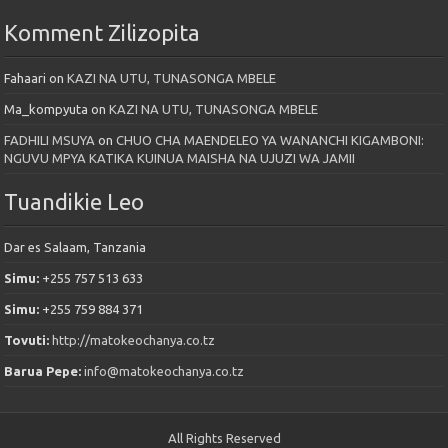
Komment Zilizopita
Fahaari
on
KAZI NA UTU, TUNASONGA MBELE
Ma_kompyuta
on
KAZI NA UTU, TUNASONGA MBELE
FADHILI MSUYA
on
CHUO CHA MAENDELEO YA WANANCHI KIGAMBONI:
NGUVU MPYA KATIKA KUINUA MAISHA NA UJUZI WA JAMII
Tuandikie Leo
Dar es Salaam, Tanzania
Simu:
+255 757 513 633
Simu:
+255 759 884 371
Tovuti:
http://matokeochanya.co.tz
Barua Pepe:
info@matokeochanya.co.tz
All Rights Reserved