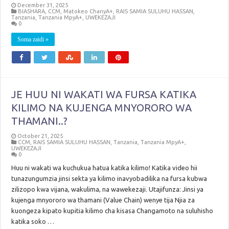
December 31, 2025
BIASHARA
,
CCM
,
Matokeo ChanyA+
,
RAIS SAMIA SULUHU HASSAN
,
Tanzania
,
Tanzania MpyA+
,
UWEKEZAJI
0
Soma zaidi »
JE HUU NI WAKATI WA FURSA KATIKA
KILIMO NA KUJENGA MNYORORO WA
THAMANI..?
October 21, 2025
CCM
,
RAIS SAMIA SULUHU HASSAN
,
Tanzania
,
Tanzania MpyA+
,
UWEKEZAJI
0
Huu ni wakati wa kuchukua hatua katika kilimo! Katika video hii
tunazungumzia jinsi sekta ya kilimo inavyobadilika na fursa kubwa
zilizopo kwa vijana, wakulima, na wawekezaji. Utajifunza: Jinsi ya
kujenga mnyororo wa thamani (Value Chain) wenye tija Njia za
kuongeza kipato kupitia kilimo cha kisasa Changamoto na suluhisho
katika soko …