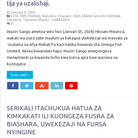
tija ya uzalishaji.
January 6, 2026
CCM
,
DIPLOMASIA
,
Matokeo ChanyA+
,
RAIS SAMIA SULUHU HASSAN
,
Tanzania
,
Tanzania MpyA+
,
UWEKEZAJI
0
Waziri Sangu ametoa wito huo (Januari 05, 2026) mkoani Mwanza,
wakati wa ziara yake maalum ya kukagua utekelezaji wa masuala ya
Usalama na Afya Mahali Pa Kazi katika Kiwanda cha Omega Fish
Limited. Akiwa kiwandani hapo Waziri Sangu amepongeza
menejimenti ya kiwanda hicho kwa kutoa ajira kwa wazawa na
kuzingatia …
Soma zaidi »
SERIKALI ITACHUKUA HATUA ZA
KIMKAKATI ILI KUONGEZA FUSRA ZA
BIASHARA, UWEKEZAJI NA FURSA
NYINGINE