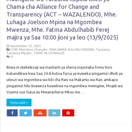
Chama cha Alliance for Change and
Transparency (ACT – WAZALENDO), Mhe.
Luhaga Joelson Mpina na Mgombea
Mwenza, Mhe. Fatma Abdulhabib Ferej
majira ya Saa 10:00 jioni ya leo (13/9/2025)
September 13, 2025
CCM
,
Matokeo ChanyA+
,
RAIS SAMIA SULUHU HASSAN
,
Tanzania
,
Tanzania MpyA+
,
TUME YA UCHAGUZI
0
Ikiwa ni utekelezaji wa masharti ya sheria inayotaka fomu hizo
kubandikwa kwa Saa 24 ili kutoa fursa ya kuweka pingamizi dhidi ya
uteuzi wa mgombea wa kiti cha Rais na Makamu wa Rais ambapo
pingamizi hilo linaweza kuwekwa na mgombea mwingine, Msajili wa
Vyama vya Siasa au Mwanasheria Mkuu wa …
Soma zaidi »