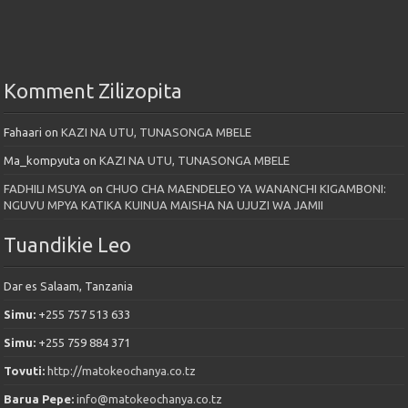
Komment Zilizopita
Fahaari
on
KAZI NA UTU, TUNASONGA MBELE
Ma_kompyuta
on
KAZI NA UTU, TUNASONGA MBELE
FADHILI MSUYA
on
CHUO CHA MAENDELEO YA WANANCHI KIGAMBONI:
NGUVU MPYA KATIKA KUINUA MAISHA NA UJUZI WA JAMII
Tuandikie Leo
Dar es Salaam, Tanzania
Simu:
+255 757 513 633
Simu:
+255 759 884 371
Tovuti:
http://matokeochanya.co.tz
Barua Pepe:
info@matokeochanya.co.tz