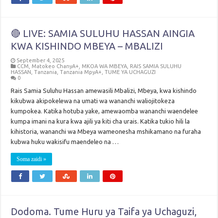
🔴 LIVE: SAMIA SULUHU HASSAN AINGIA
KWA KISHINDO MBEYA – MBALIZI
September 4, 2025
CCM
,
Matokeo ChanyA+
,
MKOA WA MBEYA
,
RAIS SAMIA SULUHU
HASSAN
,
Tanzania
,
Tanzania MpyA+
,
TUME YA UCHAGUZI
0
Rais Samia Suluhu Hassan amewasili Mbalizi, Mbeya, kwa kishindo
kikubwa akipokelewa na umati wa wananchi waliojitokeza
kumpokea. Katika hotuba yake, amewaomba wananchi waendelee
kumpa imani na kura kwa ajili ya kiti cha urais. Katika tukio hili la
kihistoria, wananchi wa Mbeya wameonesha mshikamano na furaha
kubwa huku wakisifu maendeleo na …
Soma zaidi »
Dodoma. Tume Huru ya Taifa ya Uchaguzi,