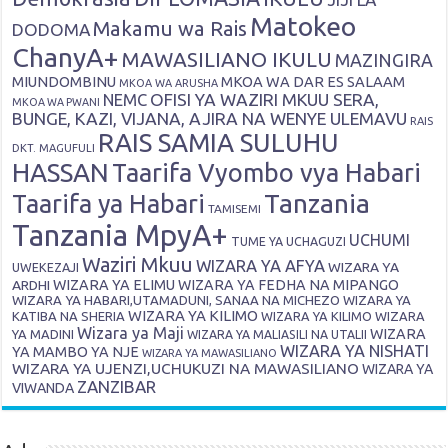
Matokeo
Makamu wa Rais
DODOMA
ChanyA+
MAWASILIANO IKULU
MAZINGIRA
MIUNDOMBINU
MKOA WA DAR ES SALAAM
MKOA WA ARUSHA
OFISI YA WAZIRI MKUU SERA,
NEMC
MKOA WA PWANI
BUNGE, KAZI, VIJANA, AJIRA NA WENYE ULEMAVU
RAIS
RAIS SAMIA SULUHU
DKT. MAGUFULI
HASSAN
Taarifa Vyombo vya Habari
Tanzania
Taarifa ya Habari
TAMISEMI
Tanzania MpyA+
UCHUMI
TUME YA UCHAGUZI
Waziri Mkuu
WIZARA YA AFYA
WIZARA YA
UWEKEZAJI
ARDHI
WIZARA YA ELIMU
WIZARA YA FEDHA NA MIPANGO
WIZARA YA HABARI,UTAMADUNI, SANAA NA MICHEZO
WIZARA YA
WIZARA YA KILIMO
KATIBA NA SHERIA
WIZARA YA KILIMO
WIZARA
Wizara ya Maji
WIZARA
YA MADINI
WIZARA YA MALIASILI NA UTALII
WIZARA YA NISHATI
YA MAMBO YA NJE
WIZARA YA MAWASILIANO
WIZARA YA UJENZI,UCHUKUZI NA MAWASILIANO
WIZARA YA
ZANZIBAR
VIWANDA