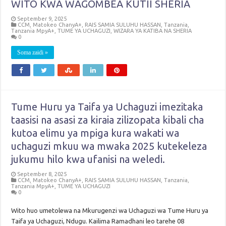
WITO KWA WAGOMBEA KUTII SHERIA
September 9, 2025
CCM
,
Matokeo ChanyA+
,
RAIS SAMIA SULUHU HASSAN
,
Tanzania
,
Tanzania MpyA+
,
TUME YA UCHAGUZI
,
WIZARA YA KATIBA NA SHERIA
0
Soma zaidi »
Tume Huru ya Taifa ya Uchaguzi imezitaka
taasisi na asasi za kiraia zilizopata kibali cha
kutoa elimu ya mpiga kura wakati wa
uchaguzi mkuu wa mwaka 2025 kutekeleza
jukumu hilo kwa ufanisi na weledi.
September 8, 2025
CCM
,
Matokeo ChanyA+
,
RAIS SAMIA SULUHU HASSAN
,
Tanzania
,
Tanzania MpyA+
,
TUME YA UCHAGUZI
0
Wito huo umetolewa na Mkurugenzi wa Uchaguzi wa Tume Huru ya
Taifa ya Uchaguzi, Ndugu. Kailima Ramadhani leo tarehe 08