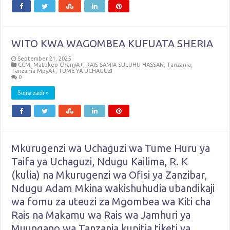
WITO KWA WAGOMBEA KUFUATA SHERIA
September 21, 2025
CCM
,
Matokeo ChanyA+
,
RAIS SAMIA SULUHU HASSAN
,
Tanzania
,
Tanzania MpyA+
,
TUME YA UCHAGUZI
0
Soma zaidi »
Mkurugenzi wa Uchaguzi wa Tume Huru ya
Taifa ya Uchaguzi, Ndugu Kailima, R. K
(kulia) na Mkurugenzi wa Ofisi ya Zanzibar,
Ndugu Adam Mkina wakishuhudia ubandikaji
wa fomu za uteuzi za Mgombea wa Kiti cha
Rais na Makamu wa Rais wa Jamhuri ya
Muungano wa Tanzania kupitia tiketi ya