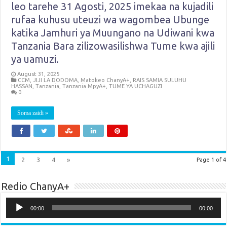
leo tarehe 31 Agosti, 2025 imekaa na kujadili
rufaa kuhusu uteuzi wa wagombea Ubunge
katika Jamhuri ya Muungano na Udiwani kwa
Tanzania Bara zilizowasilishwa Tume kwa ajili
ya uamuzi.
August 31, 2025
CCM
,
JIJI LA DODOMA
,
Matokeo ChanyA+
,
RAIS SAMIA SULUHU
HASSAN
,
Tanzania
,
Tanzania MpyA+
,
TUME YA UCHAGUZI
0
Soma zaidi »
1
2
3
4
»
Page 1 of 4
Redio ChanyA+
Audio
Player
00:00
00:00