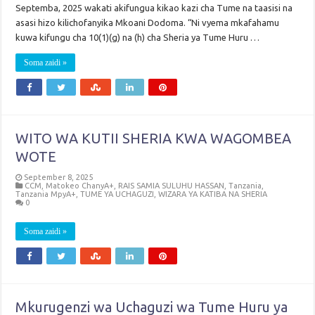
Septemba, 2025 wakati akifungua kikao kazi cha Tume na taasisi na
asasi hizo kilichofanyika Mkoani Dodoma. “Ni vyema mkafahamu
kuwa kifungu cha 10(1)(g) na (h) cha Sheria ya Tume Huru …
Soma zaidi »
WITO WA KUTII SHERIA KWA WAGOMBEA
WOTE
September 8, 2025
CCM
,
Matokeo ChanyA+
,
RAIS SAMIA SULUHU HASSAN
,
Tanzania
,
Tanzania MpyA+
,
TUME YA UCHAGUZI
,
WIZARA YA KATIBA NA SHERIA
0
Soma zaidi »
Mkurugenzi wa Uchaguzi wa Tume Huru ya