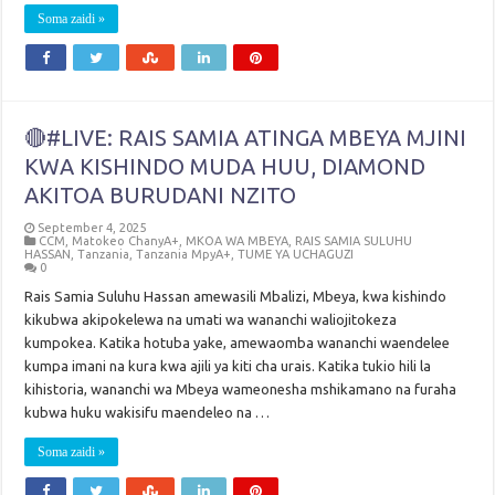
Soma zaidi »
🔴#LIVE: RAIS SAMIA ATINGA MBEYA MJINI
KWA KISHINDO MUDA HUU, DIAMOND
AKITOA BURUDANI NZITO
September 4, 2025
CCM
,
Matokeo ChanyA+
,
MKOA WA MBEYA
,
RAIS SAMIA SULUHU
HASSAN
,
Tanzania
,
Tanzania MpyA+
,
TUME YA UCHAGUZI
0
Rais Samia Suluhu Hassan amewasili Mbalizi, Mbeya, kwa kishindo
kikubwa akipokelewa na umati wa wananchi waliojitokeza
kumpokea. Katika hotuba yake, amewaomba wananchi waendelee
kumpa imani na kura kwa ajili ya kiti cha urais. Katika tukio hili la
kihistoria, wananchi wa Mbeya wameonesha mshikamano na furaha
kubwa huku wakisifu maendeleo na …
Soma zaidi »