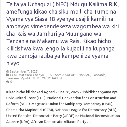
Taifa ya Uchaguzi (INEC) Ndugu Kailima R.K,
amefunga kikao cha siku mbili cha Tume na
Vyama vya Siasa 18 vyenye usajili kamili na
ambavyo vimependekeza wagombea wa kiti
cha Rais wa Jamhuri ya Muungano wa
Tanzania na Makamu wa Rais. Kikao hicho
kiliitishwa kwa lengo la kujadili na kupanga
kwa pamoja ratiba ya kampeni za vyama
hivyo
September 7, 2025
CCM
,
Matokeo ChanyA+
,
RAIS SAMIA SULUHU HASSAN
,
Tanzania
,
Tanzania MpyA+
,
TUME YA UCHAGUZI
0
Kikao hicho kilichoketi Agosti 25 na 26, 2025 kilishirikisha vyama vya
Civic United Front (CUF), National Convention for Construction and
Reform (NCCR-Mageuzi), Union for Multiparty Democracy (UMD),
Chama cha Mapinduzi (CCM), National League for Democracy (NLD),
United Peoples’ Democratic Party (UPDP) na National Reconstruction
Alliance (NRA), African Democratic Alliance Party …