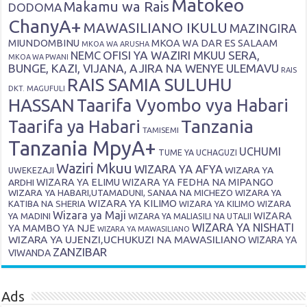
Matokeo
Makamu wa Rais
DODOMA
ChanyA+
MAWASILIANO IKULU
MAZINGIRA
MIUNDOMBINU
MKOA WA DAR ES SALAAM
MKOA WA ARUSHA
OFISI YA WAZIRI MKUU SERA,
NEMC
MKOA WA PWANI
BUNGE, KAZI, VIJANA, AJIRA NA WENYE ULEMAVU
RAIS
RAIS SAMIA SULUHU
DKT. MAGUFULI
HASSAN
Taarifa Vyombo vya Habari
Tanzania
Taarifa ya Habari
TAMISEMI
Tanzania MpyA+
UCHUMI
TUME YA UCHAGUZI
Waziri Mkuu
WIZARA YA AFYA
WIZARA YA
UWEKEZAJI
ARDHI
WIZARA YA ELIMU
WIZARA YA FEDHA NA MIPANGO
WIZARA YA HABARI,UTAMADUNI, SANAA NA MICHEZO
WIZARA YA
WIZARA YA KILIMO
KATIBA NA SHERIA
WIZARA YA KILIMO
WIZARA
Wizara ya Maji
WIZARA
YA MADINI
WIZARA YA MALIASILI NA UTALII
WIZARA YA NISHATI
YA MAMBO YA NJE
WIZARA YA MAWASILIANO
WIZARA YA UJENZI,UCHUKUZI NA MAWASILIANO
WIZARA YA
ZANZIBAR
VIWANDA
Ads