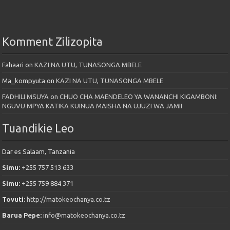
Komment Zilizopita
Fahaari
on
KAZI NA UTU, TUNASONGA MBELE
Ma_kompyuta
on
KAZI NA UTU, TUNASONGA MBELE
FADHILI MSUYA
on
CHUO CHA MAENDELEO YA WANANCHI KIGAMBONI:
NGUVU MPYA KATIKA KUINUA MAISHA NA UJUZI WA JAMII
Tuandikie Leo
Dar es Salaam, Tanzania
Simu:
+255 757 513 633
Simu:
+255 759 884 371
Tovuti:
http://matokeochanya.co.tz
Barua Pepe:
info@matokeochanya.co.tz