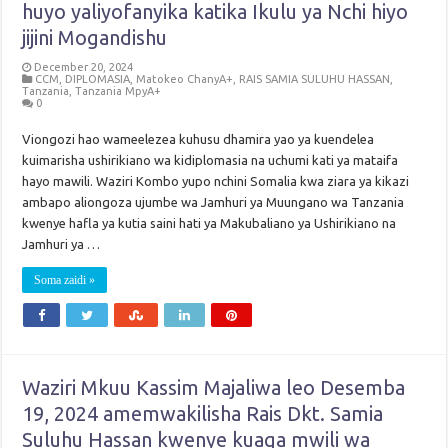
huyo yaliyofanyika katika Ikulu ya Nchi hiyo
jijini Mogandishu
December 20, 2024
CCM
,
DIPLOMASIA
,
Matokeo ChanyA+
,
RAIS SAMIA SULUHU HASSAN
,
Tanzania
,
Tanzania MpyA+
0
Viongozi hao wameelezea kuhusu dhamira yao ya kuendelea
kuimarisha ushirikiano wa kidiplomasia na uchumi kati ya mataifa
hayo mawili. Waziri Kombo yupo nchini Somalia kwa ziara ya kikazi
ambapo aliongoza ujumbe wa Jamhuri ya Muungano wa Tanzania
kwenye hafla ya kutia saini hati ya Makubaliano ya Ushirikiano na
Jamhuri ya …
Soma zaidi »
Waziri Mkuu Kassim Majaliwa leo Desemba
19, 2024 amemwakilisha Rais Dkt. Samia
Suluhu Hassan kwenye kuaga mwili wa