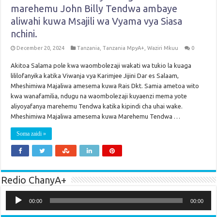
marehemu John Billy Tendwa ambaye
aliwahi kuwa Msajili wa Vyama vya Siasa
nchini.
December 20, 2024
Tanzania
,
Tanzania MpyA+
,
Waziri Mkuu
0
Akitoa Salama pole kwa waombolezaji wakati wa tukio la kuaga
lililofanyika katika Viwanja vya Karimjee Jijini Dar es Salaam,
Mheshimiwa Majaliwa amesema kuwa Rais Dkt. Samia ametoa wito
kwa wanafamilia, ndugu na waombolezaji kuyaenzi mema yote
aliyoyafanya marehemu Tendwa katika kipindi cha uhai wake.
Mheshimiwa Majaliwa amesema kuwa Marehemu Tendwa …
Soma zaidi »
Redio ChanyA+
Audio
Player
00:00
00:00