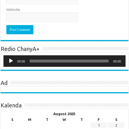
Website
Redio ChanyA+
Audio
Player
00:00
00:00
Ad
Kalenda
August 2025
S
M
T
W
T
F
S
1
2