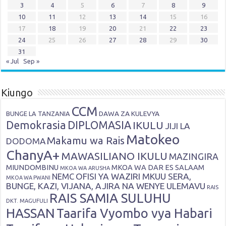
3
4
5
6
7
8
9
10
11
12
13
14
15
16
17
18
19
20
21
22
23
24
25
26
27
28
29
30
31
« Jul
Sep »
Kiungo
CCM
DAWA ZA KULEVYA
BUNGE LA TANZANIA
Demokrasia
DIPLOMASIA
IKULU
JIJI LA
Matokeo
Makamu wa Rais
DODOMA
ChanyA+
MAWASILIANO IKULU
MAZINGIRA
MIUNDOMBINU
MKOA WA DAR ES SALAAM
MKOA WA ARUSHA
OFISI YA WAZIRI MKUU SERA,
NEMC
MKOA WA PWANI
BUNGE, KAZI, VIJANA, AJIRA NA WENYE ULEMAVU
RAIS
RAIS SAMIA SULUHU
DKT. MAGUFULI
HASSAN
Taarifa Vyombo vya Habari