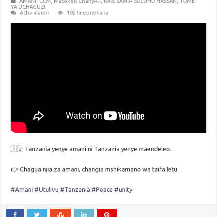
AMANI
,
CCM
,
Matokeo ChanyA+
,
RAIS SAMIA SULUHU HASSAN
,
TUME
YA UCHAGUZI
Acha maoni
192 Imeonekana
🇹🇿 Tanzania yenye amani ni Tanzania yenye maendeleo.
👉 Chagua njia za amani, changia mshikamano wa taifa letu.
#Amani
#Utulivu
#Tanzania
#Peace
#unity