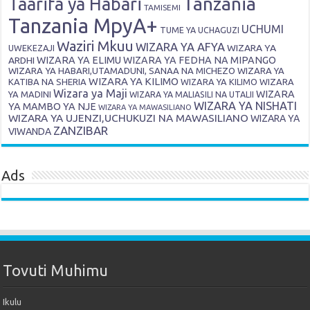
Tanzania
Taarifa ya Habari
TAMISEMI
Tanzania MpyA+
UCHUMI
TUME YA UCHAGUZI
Waziri Mkuu
WIZARA YA AFYA
WIZARA YA
UWEKEZAJI
ARDHI
WIZARA YA ELIMU
WIZARA YA FEDHA NA MIPANGO
WIZARA YA HABARI,UTAMADUNI, SANAA NA MICHEZO
WIZARA YA
WIZARA YA KILIMO
KATIBA NA SHERIA
WIZARA YA KILIMO
WIZARA
Wizara ya Maji
WIZARA
YA MADINI
WIZARA YA MALIASILI NA UTALII
WIZARA YA NISHATI
YA MAMBO YA NJE
WIZARA YA MAWASILIANO
WIZARA YA UJENZI,UCHUKUZI NA MAWASILIANO
WIZARA YA
ZANZIBAR
VIWANDA
Ads
Tovuti Muhimu
Ikulu