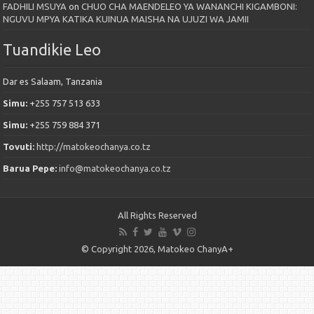
FADHILI MSUYA
on
CHUO CHA MAENDELEO YA WANANCHI KIGAMBONI:
NGUVU MPYA KATIKA KUINUA MAISHA NA UJUZI WA JAMII
Tuandikie Leo
Dar es Salaam, Tanzania
Simu:
+255 757 513 633
Simu:
+255 759 884 371
Tovuti:
http://matokeochanya.co.tz
Barua Pepe:
info@matokeochanya.co.tz
All Rights Reserved
© Copyright 2026, Matokeo ChanyA+