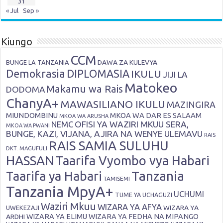
31
« Jul
Sep »
Kiungo
CCM
DAWA ZA KULEVYA
BUNGE LA TANZANIA
Demokrasia
DIPLOMASIA
IKULU
JIJI LA
Matokeo
Makamu wa Rais
DODOMA
ChanyA+
MAWASILIANO IKULU
MAZINGIRA
MIUNDOMBINU
MKOA WA DAR ES SALAAM
MKOA WA ARUSHA
OFISI YA WAZIRI MKUU SERA,
NEMC
MKOA WA PWANI
BUNGE, KAZI, VIJANA, AJIRA NA WENYE ULEMAVU
RAIS
RAIS SAMIA SULUHU
DKT. MAGUFULI
HASSAN
Taarifa Vyombo vya Habari
Tanzania
Taarifa ya Habari
TAMISEMI
Tanzania MpyA+
UCHUMI
TUME YA UCHAGUZI
Waziri Mkuu
WIZARA YA AFYA
WIZARA YA
UWEKEZAJI
ARDHI
WIZARA YA ELIMU
WIZARA YA FEDHA NA MIPANGO