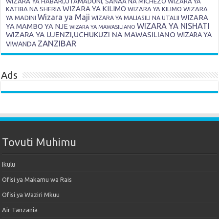
WIZARA YA HABARI,UTAMADUNI, SANAA NA MICHEZO
WIZARA YA
WIZARA YA KILIMO
KATIBA NA SHERIA
WIZARA YA KILIMO
WIZARA
Wizara ya Maji
WIZARA
YA MADINI
WIZARA YA MALIASILI NA UTALII
WIZARA YA NISHATI
YA MAMBO YA NJE
WIZARA YA MAWASILIANO
WIZARA YA UJENZI,UCHUKUZI NA MAWASILIANO
WIZARA YA
ZANZIBAR
VIWANDA
Ads
Tovuti Muhimu
Ikulu
Ofisi ya Makamu wa Rais
Ofisi ya Waziri Mkuu
Air Tanzania