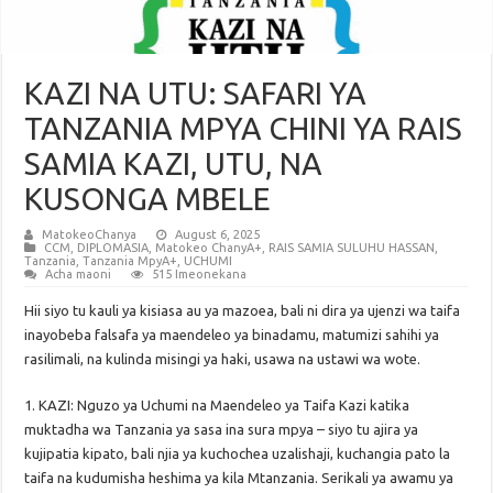
KAZI NA UTU: SAFARI YA
TANZANIA MPYA CHINI YA RAIS
SAMIA KAZI, UTU, NA
KUSONGA MBELE
MatokeoChanya
August 6, 2025
CCM
,
DIPLOMASIA
,
Matokeo ChanyA+
,
RAIS SAMIA SULUHU HASSAN
,
Tanzania
,
Tanzania MpyA+
,
UCHUMI
Acha maoni
515 Imeonekana
Hii siyo tu kauli ya kisiasa au ya mazoea, bali ni dira ya ujenzi wa taifa
inayobeba falsafa ya maendeleo ya binadamu, matumizi sahihi ya
rasilimali, na kulinda misingi ya haki, usawa na ustawi wa wote.
1. KAZI: Nguzo ya Uchumi na Maendeleo ya Taifa Kazi katika
muktadha wa Tanzania ya sasa ina sura mpya – siyo tu ajira ya
kujipatia kipato, bali njia ya kuchochea uzalishaji, kuchangia pato la
taifa na kudumisha heshima ya kila Mtanzania. Serikali ya awamu ya