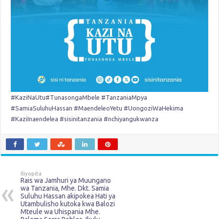
#KaziNaUtu
#TunasongaMbele
#TanzaniaMpya
#SamiaSuluhuHassan
#MaendeleoYetu
#UongoziWaHekima
#KaziInaendelea
#sisinitanzania
#nchiyangukwanza
Iliyopita
Rais wa Jamhuri ya Muungano
wa Tanzania, Mhe. Dkt. Samia
Suluhu Hassan akipokea Hati ya
Utambulisho kutoka kwa Balozi
Mteule wa Uhispania Mhe.