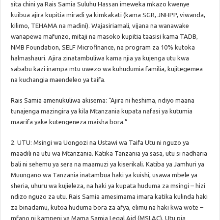
sita chini ya Rais Samia Suluhu Hassan imeweka mkazo kwenye
kuibua ajira kupitia miradi ya kimkakati (kama SGR, JNHPP, viwanda,
kilimo, TEHAMA na madini). Wajasiriamali, vijana na wanawake
wanapewa mafunzo, mitaji na masoko kupitia taasisi kama TADB,
NMB Foundation, SELF Microfinance, na program za 10% kutoka
halmashauri. Ajira zinatambuliwa kama njia ya kujenga utu kwa
sababu kazi inampa mtu uwezo wa kuhudumia familia, kujitegemea
na kuchangia maendeleo ya taifa.
Rais Samia amenukuliwa akisema: “Ajira ni heshima, ndiyo maana
tunajenga mazingira ya kila Mtanzania kupata nafasi ya kutumia
maarifa yake kutengeneza maisha bora.”
2. UTU: Msingi wa Uongozi na Ustawi wa Taifa Utu ni nguzo ya
maadili na utu wa Mtanzania. Katika Tanzania ya sasa, utu si nadharia
bali ni sehemu ya sera na maamuzi ya kiserikali. Katiba ya Jamhuri ya
Muungano wa Tanzania inatambua haki ya kuishi, usawa mbele ya
sheria, uhuru wa kujieleza, na haki ya kupata huduma za msingi – hizi
ndizo nguzo za utu. Rais Samia amesimama imara katika kulinda haki
za binadamu, kutoa huduma bora za afya, elimu na haki kwa wote –
mfano ni kampeni ya Mama Samia Legal Aid (MSLAC). Utu pia