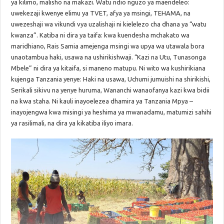
ya kilimo, malisho na makazi. Watu ndio nguzo ya maendeleo:
uwekezaji kwenye elimu ya TVET, afya ya msingi, TEHAMA, na
uwezeshaji wa vikundi vya uzalishaji ni kielelezo cha dhana ya “watu
kwanza”. Katiba ni dira ya taifa: kwa kuendesha mchakato wa
maridhiano, Rais Samia amejenga msingi wa upya wa utawala bora
unaotambua haki, usawa na ushirikishwaji. “Kazi na Utu, Tunasonga
Mbele” ni dira ya kitaifa, si maneno matupu. Ni wito wa kushirikiana
kujenga Tanzania yenye: Haki na usawa, Uchumi jumuishi na shirikishi,
Serikali sikivu na yenye huruma, Wananchi wanaofanya kazi kwa bidii
na kwa staha. Ni kauli inayoelezea dhamira ya Tanzania Mpya –
inayojengwa kwa misingi ya heshima ya mwanadamu, matumizi sahihi
ya rasilimali, na dira ya kikatiba iliyo imara.