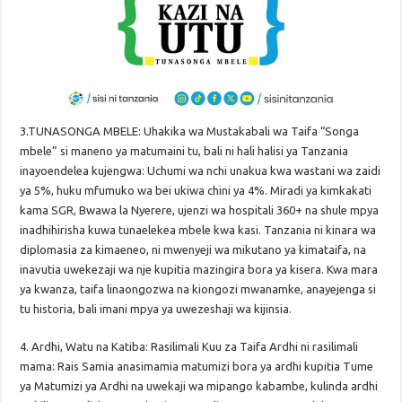
3.TUNASONGA MBELE: Uhakika wa Mustakabali wa Taifa “Songa
mbele” si maneno ya matumaini tu, bali ni hali halisi ya Tanzania
inayoendelea kujengwa: Uchumi wa nchi unakua kwa wastani wa zaidi
ya 5%, huku mfumuko wa bei ukiwa chini ya 4%. Miradi ya kimkakati
kama SGR, Bwawa la Nyerere, ujenzi wa hospitali 360+ na shule mpya
inadhihirisha kuwa tunaelekea mbele kwa kasi. Tanzania ni kinara wa
diplomasia za kimaeneo, ni mwenyeji wa mikutano ya kimataifa, na
inavutia uwekezaji wa nje kupitia mazingira bora ya kisera. Kwa mara
ya kwanza, taifa linaongozwa na kiongozi mwanamke, anayejenga si
tu historia, bali imani mpya ya uwezeshaji wa kijinsia.
4. Ardhi, Watu na Katiba: Rasilimali Kuu za Taifa Ardhi ni rasilimali
mama: Rais Samia anasimamia matumizi bora ya ardhi kupitia Tume
ya Matumizi ya Ardhi na uwekaji wa mipango kabambe, kulinda ardhi