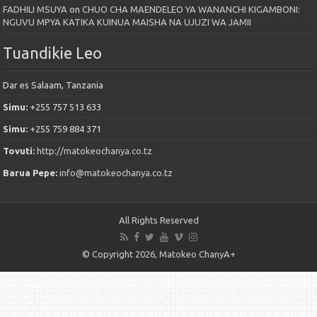
FADHILI MSUYA
on
CHUO CHA MAENDELEO YA WANANCHI KIGAMBONI:
NGUVU MPYA KATIKA KUINUA MAISHA NA UJUZI WA JAMII
Tuandikie Leo
Dar es Salaam, Tanzania
Simu:
+255 757 513 633
Simu:
+255 759 884 371
Tovuti:
http://matokeochanya.co.tz
Barua Pepe:
info@matokeochanya.co.tz
All Rights Reserved
© Copyright 2026, Matokeo ChanyA+