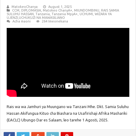
MatokeoChanya
August 1, 2025
CCM
,
DIPLOMASIA
,
Matokeo ChanyA+
,
MIUNDOMBINU
,
RAIS SAMIA
SULUHU HASSAN
,
Tanzania
,
Tanzania MpyA+
,
UCHUMI
,
WIZARA YA
UJENZI,UCHUKUZI NA MAWASILIANO
Acha maoni
264 Imeonekana
Rais wa wa Jamhuri ya Muungano wa Tanzani Mhe. Dkt. Samia Suluhu
Hassan Akifungua Kituo cha Biashara na Usafirishaji Afrika Mashariki
(EACLC) Ubungo Dar es Salaam, leo tarehe 1 Agosti, 2025.