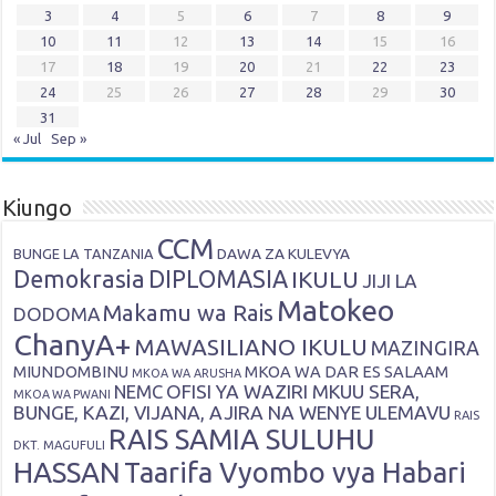
3
4
5
6
7
8
9
10
11
12
13
14
15
16
17
18
19
20
21
22
23
24
25
26
27
28
29
30
31
« Jul
Sep »
Kiungo
CCM
DAWA ZA KULEVYA
BUNGE LA TANZANIA
Demokrasia
DIPLOMASIA
IKULU
JIJI LA
Matokeo
Makamu wa Rais
DODOMA
ChanyA+
MAWASILIANO IKULU
MAZINGIRA
MIUNDOMBINU
MKOA WA DAR ES SALAAM
MKOA WA ARUSHA
OFISI YA WAZIRI MKUU SERA,
NEMC
MKOA WA PWANI
BUNGE, KAZI, VIJANA, AJIRA NA WENYE ULEMAVU
RAIS
RAIS SAMIA SULUHU
DKT. MAGUFULI
HASSAN
Taarifa Vyombo vya Habari