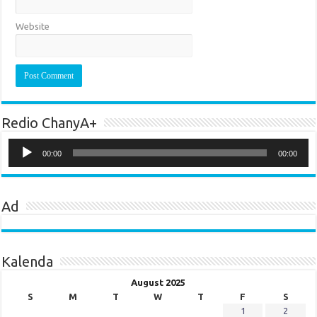
Website
Redio ChanyA+
Audio
Player
00:00
00:00
Ad
Kalenda
August 2025
S
M
T
W
T
F
S
1
2