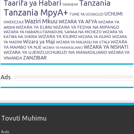
Tanzania
Taarifa ya Habari
TAMISEMI
Tanzania MpyA+
UCHUMI
TUME YA UCHAGUZI
Waziri Mkuu
WIZARA YA AFYA
WIZARA YA
UWEKEZAJI
ARDHI
WIZARA YA ELIMU
WIZARA YA FEDHA NA MIPANGO
WIZARA YA HABARI,UTAMADUNI, SANAA NA MICHEZO
WIZARA YA
WIZARA YA KILIMO
KATIBA NA SHERIA
WIZARA YA KILIMO
WIZARA
Wizara ya Maji
WIZARA
YA MADINI
WIZARA YA MALIASILI NA UTALII
WIZARA YA NISHATI
YA MAMBO YA NJE
WIZARA YA MAWASILIANO
WIZARA YA UJENZI,UCHUKUZI NA MAWASILIANO
WIZARA YA
ZANZIBAR
VIWANDA
Ads
Tovuti Muhimu
Ikulu