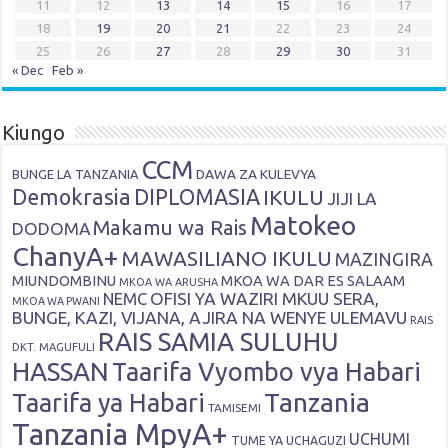
11
12
13
14
15
16
17
18
19
20
21
22
23
24
25
26
27
28
29
30
31
« Dec
Feb »
Kiungo
CCM
DAWA ZA KULEVYA
BUNGE LA TANZANIA
Demokrasia
DIPLOMASIA
IKULU
JIJI LA
Matokeo
Makamu wa Rais
DODOMA
ChanyA+
MAWASILIANO IKULU
MAZINGIRA
MIUNDOMBINU
MKOA WA DAR ES SALAAM
MKOA WA ARUSHA
OFISI YA WAZIRI MKUU SERA,
NEMC
MKOA WA PWANI
BUNGE, KAZI, VIJANA, AJIRA NA WENYE ULEMAVU
RAIS
RAIS SAMIA SULUHU
DKT. MAGUFULI
HASSAN
Taarifa Vyombo vya Habari
Tanzania
Taarifa ya Habari
TAMISEMI
Tanzania MpyA+
UCHUMI
TUME YA UCHAGUZI