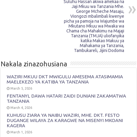
Suluhu Hassan akiwa amekaa na
Jaji Mkuu wa Tanzania Mhe.
George Mcheche Masaju,
Viongozi mbalimbali kwenye
picha ya pamoja na Wajumbe wa
Mkutano Mkuu wa Mwaka wa
Chama cha Mahakimu na Majaji
Tanzania (TMJA) uliofanyika
katika Makao Makuu ya
Mahakama ya Tanzania,
Tambukareli, Jijini Dodoma
Nakala zinazohusiana
WAZIRI MKUU DKT MWIGULU AMESEMA ATASIMAMIA
MAELEKEZO YA KATIBA YA TANZANIA
March 5, 2026
FENTANYL DAWA HATARI ZAIDI DUNIANI ZAKAMATWA
TANZANIA
March 4, 2026
KUHUSU ZIARA YA NAIBU WAZIRI, MHE. DKT. FESTO
DUGANGE WILAYA ZA KARAGWE NA MISENYI MKOANI
KAGERA
March 1, 2026