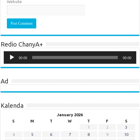
Website
Redio ChanyA+
Audio
Player
00:00
00:00
Ad
Kalenda
January 2026
S
M
T
W
T
F
S
1
2
3
4
5
6
7
8
9
10