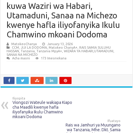
kuwa Waziri wa Habari,
Utamaduni, Sanaa na Michezo
kwenye hafla iliyofanyika Ikulu
Chamwino mkoani Dodoma
MatokeoChanya
January 13, 2026
CCM
,
JIJI LA DODOMA
,
Matokeo ChanyA+
,
RAIS SAMIA SULUHU
HASSAN
,
Tanzania
,
Tanzania MpyA+
,
WIZARA YA HABARI,UTAMADUNI,
SANAA NA MICHEZO
Acha maoni
173 Imeonekana
Iliyopita
Viongozi Wateule wakiapa Kiapo
cha Maadili kwenye hafla
iliyofanyika Ikulu Chamwino
mkoani Dodoma
Ifuatayo
Rais wa Jamhuri ya Muungano
wa Tanzania, Mhe. Dkt. Samia