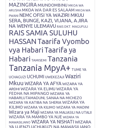
MAZINGIRA
MIUNDOMBINU
MKOA WA
MKOA WA DAR ES SALAAM
ARUSHA
MKOA WA
OFISI YA WAZIRI MKUU
NEMC
PWANI
SERA, BUNGE, KAZI, VIJANA, AJIRA
NA WENYE ULEMAVU
RAIS DKT. MAGUFULI
RAIS SAMIA SULUHU
HASSAN
Taarifa Vyombo
vya Habari
Taarifa ya
Tanzania
Habari
TAMISEMI
Tanzania MpyA+
TUME YA
Waziri
UCHUMI
UWEKEZAJI
UCHAGUZI
Mkuu
WIZARA YA AFYA
WIZARA YA
ARDHI
WIZARA YA ELIMU
WIZARA YA
FEDHA NA MIPANGO
WIZARA YA
HABARI,UTAMADUNI, SANAA NA MICHEZO
WIZARA YA
WIZARA YA KATIBA NA SHERIA
KILIMO
WIZARA YA KILIMO
WIZARA YA MADINI
Wizara ya Maji
WIZARA YA MALIASILI NA UTALII
WIZARA YA MAMBO YA NJE
WIZARA YA
WIZARA YA NISHATI
WIZARA
MAWASILIANO
YA UJENZI,UCHUKUZI NA MAWASILIANO