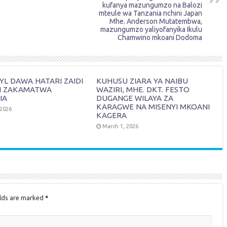
kufanya mazungumzo na Balozi
mteule wa Tanzania nchini Japan
Mhe. Anderson Mutatembwa,
mazungumzo yaliyofanyika Ikulu
Chamwino mkoani Dodoma
L DAWA HATARI ZAIDI
KUHUSU ZIARA YA NAIBU
I ZAKAMATWA
WAZIRI, MHE. DKT. FESTO
IA
DUGANGE WILAYA ZA
KARAGWE NA MISENYI MKOANI
 2026
KAGERA
March 1, 2026
elds are marked
*