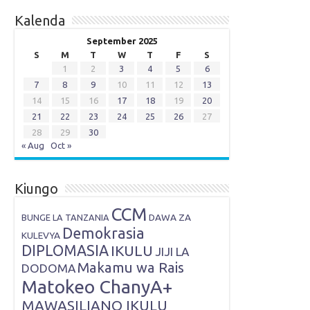
Kalenda
September 2025
S
M
T
W
T
F
S
1
2
3
4
5
6
7
8
9
10
11
12
13
14
15
16
17
18
19
20
21
22
23
24
25
26
27
28
29
30
« Aug
Oct »
Kiungo
CCM
DAWA ZA
BUNGE LA TANZANIA
Demokrasia
KULEVYA
DIPLOMASIA
IKULU
JIJI LA
Makamu wa Rais
DODOMA
Matokeo ChanyA+
MAWASILIANO IKULU