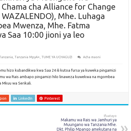
ya Chama cha Alliance for Change
 – WAZALENDO), Mhe. Luhaga
bea Mwenza, Mhe. Fatma
a Saa 10:00 jioni ya leo
Tanzania
,
Tanzania MpyA+
,
TUME YA UCHAGUZI
Acha maoni
 fomu hizo kubandikwa kwa Saa 24 ili kutoa fursa ya kuweka pingamizi
kamu wa Rais ambapo pingamizi hilo linaweza kuwekwa na mgombea
 Mkuu wa Serikali.
upon
LinkedIn
Pinterest
Ifuatayo
Makamu wa Rais wa Jamhuri ya
Muungano wa Tanzania Mhe.
Dkt. Philip Mpango amekutana na