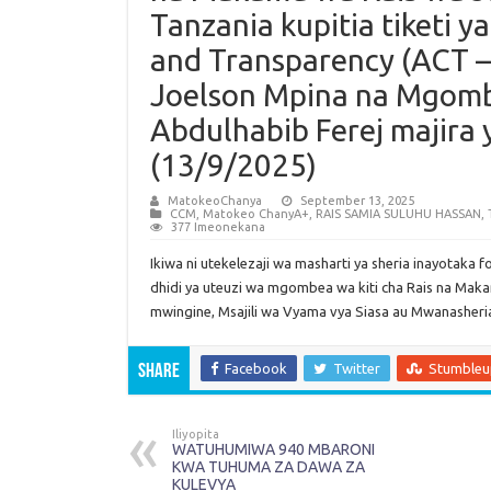
Tanzania kupitia tiketi 
and Transparency (ACT
Joelson Mpina na Mgom
Abdulhabib Ferej majira y
(13/9/2025)
MatokeoChanya
September 13, 2025
CCM
,
Matokeo ChanyA+
,
RAIS SAMIA SULUHU HASSAN
,
377 Imeonekana
Ikiwa ni utekelezaji wa masharti ya sheria inayotaka
dhidi ya uteuzi wa mgombea wa kiti cha Rais na Ma
mwingine, Msajili wa Vyama vya Siasa au Mwanasheria
Facebook
Twitter
Stumble
Share
Iliyopita
WATUHUMIWA 940 MBARONI
KWA TUHUMA ZA DAWA ZA
KULEVYA