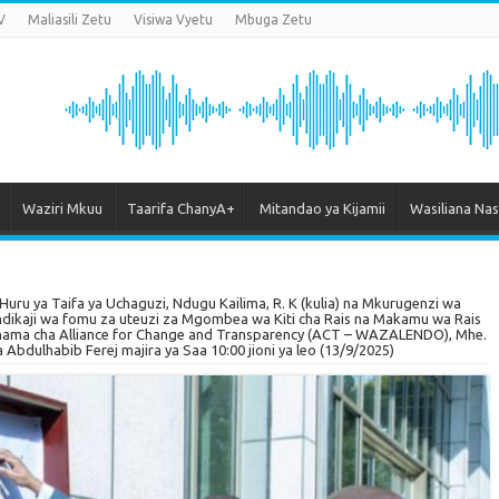
V
Maliasili Zetu
Visiwa Vyetu
Mbuga Zetu
Waziri Mkuu
Taarifa ChanyA+
Mitandao ya Kijamii
Wasiliana Nas
u ya Taifa ya Uchaguzi, Ndugu Kailima, R. K (kulia) na Mkurugenzi wa
dikaji wa fomu za uteuzi za Mgombea wa Kiti cha Rais na Makamu wa Rais
Chama cha Alliance for Change and Transparency (ACT – WAZALENDO), Mhe.
ulhabib Ferej majira ya Saa 10:00 jioni ya leo (13/9/2025)