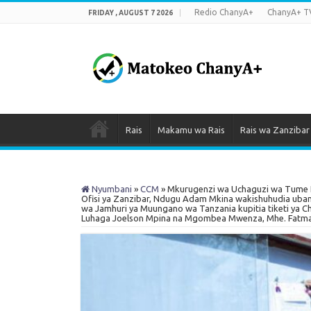
Redio ChanyA+
ChanyA+ T
FRIDAY , AUGUST 7 2026
Rais
Makamu wa Rais
Rais wa Zanzibar
Nyumbani
»
CCM
»
Mkurugenzi wa Uchaguzi wa Tume Hur
Ofisi ya Zanzibar, Ndugu Adam Mkina wakishuhudia uban
wa Jamhuri ya Muungano wa Tanzania kupitia tiketi ya 
Luhaga Joelson Mpina na Mgombea Mwenza, Mhe. Fatma Abd