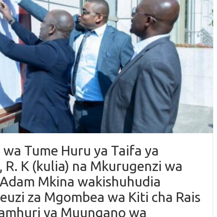
 wa Tume Huru ya Taifa ya
 R. K (kulia) na Mkurugenzi wa
u Adam Mkina wakishuhudia
euzi za Mgombea wa Kiti cha Rais
Jamhuri ya Muungano wa