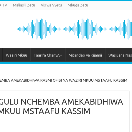
+ TV
Maliasili Zetu
Visiwa Vyetu
Mbuga Zetu
Waziri Mkuu
Taarifa ChanyA+
Mitandao ya Kijamii
Wasiliana Nas
EMBA AMEKABIDHIWA RASMI OFISI NA WAZIRI MKUU MSTAAFU KASSIM
IGULU NCHEMBA AMEKABIDHIWA
I MKUU MSTAAFU KASSIM