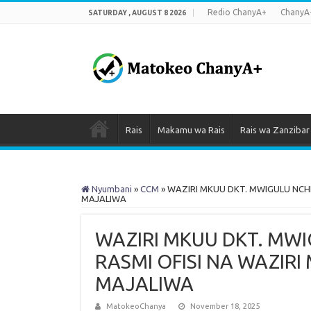
Redio ChanyA+
ChanyA
SATURDAY , AUGUST 8 2026
Rais
Makamu wa Rais
Rais wa Zanzibar
Nyumbani
»
CCM
»
WAZIRI MKUU DKT. MWIGULU NCH
MAJALIWA
WAZIRI MKUU DKT. MW
RASMI OFISI NA WAZIR
MAJALIWA
MatokeoChanya
November 18, 2025