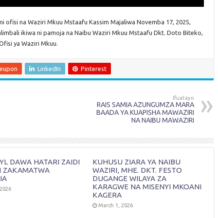
i ofisi na Waziri Mkuu Mstaafu Kassim Majaliwa Novemba 17, 2025,
imbali ikiwa ni pamoja na Naibu Waziri Mkuu Mstaafu Dkt. Doto Biteko,
fisi ya Waziri Mkuu.
leupon
LinkedIn
Pinterest
Ifuatayo
RAIS SAMIA AZUNGUMZA MARA
BAADA YA KUAPISHA MAWAZIRI
NA NAIBU MAWAZIRI
L DAWA HATARI ZAIDI
KUHUSU ZIARA YA NAIBU
I ZAKAMATWA
WAZIRI, MHE. DKT. FESTO
IA
DUGANGE WILAYA ZA
KARAGWE NA MISENYI MKOANI
 2026
KAGERA
March 1, 2026