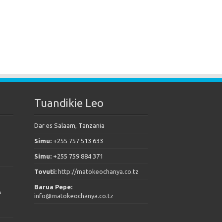
Tuandikie Leo
Dar es Salaam, Tanzania
Simu:
+255 757 513 633
Simu:
+255 759 884 371
Tovuti:
http://matokeochanya.co.tz
Barua Pepe:
A
info@matokeochanya.co.tz