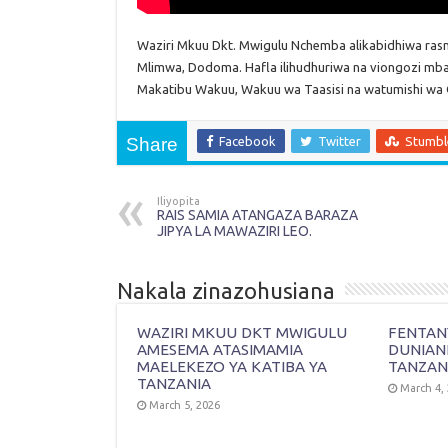
Waziri Mkuu Dkt. Mwigulu Nchemba alikabidhiwa rasm
Mlimwa, Dodoma. Hafla ilihudhuriwa na viongozi mbal
Makatibu Wakuu, Wakuu wa Taasisi na watumishi wa O
Share
Facebook
Twitter
Stumb
Iliyopita
RAIS SAMIA ATANGAZA BARAZA
JIPYA LA MAWAZIRI LEO.
Nakala zinazohusiana
WAZIRI MKUU DKT MWIGULU
FENTANY
AMESEMA ATASIMAMIA
DUNIAN
MAELEKEZO YA KATIBA YA
TANZAN
TANZANIA
March 4,
March 5, 2026