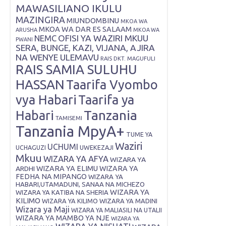
MAWASILIANO IKULU
MAZINGIRA
MIUNDOMBINU
MKOA WA
MKOA WA DAR ES SALAAM
ARUSHA
MKOA WA
OFISI YA WAZIRI MKUU
NEMC
PWANI
SERA, BUNGE, KAZI, VIJANA, AJIRA
NA WENYE ULEMAVU
RAIS DKT. MAGUFULI
RAIS SAMIA SULUHU
HASSAN
Taarifa Vyombo
vya Habari
Taarifa ya
Tanzania
Habari
TAMISEMI
Tanzania MpyA+
TUME YA
Waziri
UCHUMI
UWEKEZAJI
UCHAGUZI
Mkuu
WIZARA YA AFYA
WIZARA YA
ARDHI
WIZARA YA ELIMU
WIZARA YA
FEDHA NA MIPANGO
WIZARA YA
HABARI,UTAMADUNI, SANAA NA MICHEZO
WIZARA YA
WIZARA YA KATIBA NA SHERIA
KILIMO
WIZARA YA KILIMO
WIZARA YA MADINI
Wizara ya Maji
WIZARA YA MALIASILI NA UTALII
WIZARA YA MAMBO YA NJE
WIZARA YA