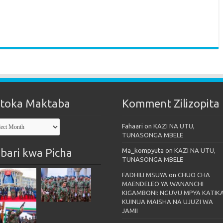
toka Maktaba
Komment Zilizopita
oka
Fahaari
on
KAZI NA UTU,
taba
TUNASONGA MBELE
bari kwa Picha
Ma_kompyuta
on
KAZI NA UTU,
TUNASONGA MBELE
FADHILI MSUYA
on
CHUO CHA
MAENDELEO YA WANANCHI
KIGAMBONI: NGUVU MPYA KATIK
KUINUA MAISHA NA UJUZI WA
JAMII