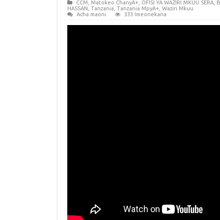
CCM
,
Matokeo ChanyA+
,
OFISI YA WAZIRI MKUU SERA, 
HASSAN
,
Tanzania
,
Tanzania MpyA+
,
Waziri Mkuu
Acha maoni
333 Imeonekana