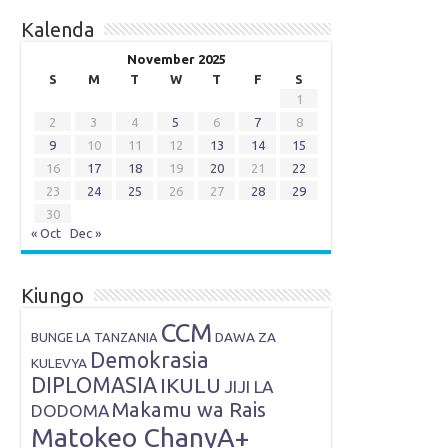
Kalenda
November 2025
S
M
T
W
T
F
S
1
2
3
4
5
6
7
8
9
10
11
12
13
14
15
16
17
18
19
20
21
22
23
24
25
26
27
28
29
30
« Oct
Dec »
Kiungo
CCM
DAWA ZA
BUNGE LA TANZANIA
Demokrasia
KULEVYA
DIPLOMASIA
IKULU
JIJI LA
Makamu wa Rais
DODOMA
Matokeo ChanyA+