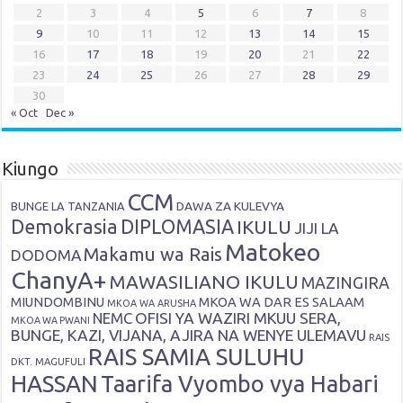
2
3
4
5
6
7
8
9
10
11
12
13
14
15
16
17
18
19
20
21
22
23
24
25
26
27
28
29
30
« Oct
Dec »
Kiungo
CCM
DAWA ZA KULEVYA
BUNGE LA TANZANIA
Demokrasia
DIPLOMASIA
IKULU
JIJI LA
Matokeo
Makamu wa Rais
DODOMA
ChanyA+
MAWASILIANO IKULU
MAZINGIRA
MIUNDOMBINU
MKOA WA DAR ES SALAAM
MKOA WA ARUSHA
OFISI YA WAZIRI MKUU SERA,
NEMC
MKOA WA PWANI
BUNGE, KAZI, VIJANA, AJIRA NA WENYE ULEMAVU
RAIS
RAIS SAMIA SULUHU
DKT. MAGUFULI
HASSAN
Taarifa Vyombo vya Habari