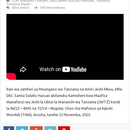
CCM
,
Matokeo ChanyA+
,
RAIS SAMIA SULUHU HASSAN
,
Tanzania
,
Tanzania MpyA+
Acha maoni
140 Imeonekana
Rais wa Jamhuri ya Muungano wa Tanzania na Amiri Jeshi Mkuu, Mhe.
Dkt. Samia Suluhu Hassan akitunuku Kamisheni kwa Maafisa
Wanafunzi wa Jeshi la Ulinzi la Wananchi wa Tanzania (JWTZ) kundi
la 06/22 – BMS na 72/24 – Regular, Chuo cha Mafunzo ya Kijeshi
Monduli (TMA), Arusha, tarehe 22 Novemba, 2025.