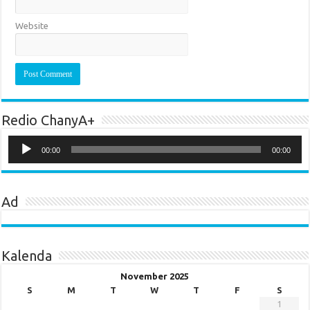
Website
Redio ChanyA+
Audio
Player
00:00
00:00
Ad
Kalenda
November 2025
S
M
T
W
T
F
S
1