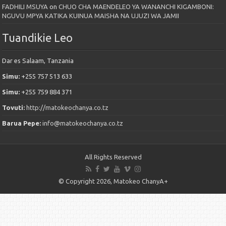
FADHILI MSUYA
on
CHUO CHA MAENDELEO YA WANANCHI KIGAMBONI:
NGUVU MPYA KATIKA KUINUA MAISHA NA UJUZI WA JAMII
Tuandikie Leo
Dar es Salaam, Tanzania
Simu:
+255 757 513 633
Simu:
+255 759 884 371
Tovuti:
http://matokeochanya.co.tz
Barua Pepe:
info@matokeochanya.co.tz
All Rights Reserved
© Copyright 2026, Matokeo ChanyA+