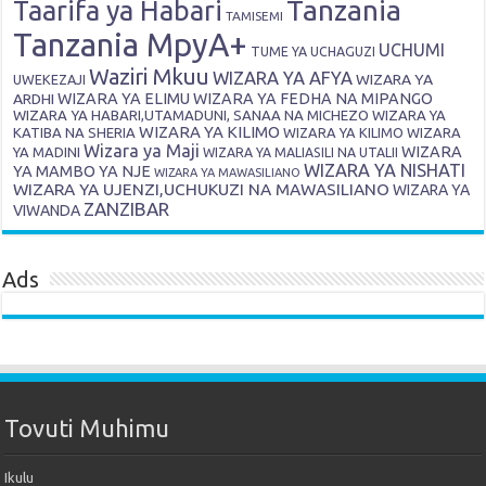
Tanzania
Taarifa ya Habari
TAMISEMI
Tanzania MpyA+
UCHUMI
TUME YA UCHAGUZI
Waziri Mkuu
WIZARA YA AFYA
WIZARA YA
UWEKEZAJI
ARDHI
WIZARA YA ELIMU
WIZARA YA FEDHA NA MIPANGO
WIZARA YA HABARI,UTAMADUNI, SANAA NA MICHEZO
WIZARA YA
WIZARA YA KILIMO
KATIBA NA SHERIA
WIZARA YA KILIMO
WIZARA
Wizara ya Maji
WIZARA
YA MADINI
WIZARA YA MALIASILI NA UTALII
WIZARA YA NISHATI
YA MAMBO YA NJE
WIZARA YA MAWASILIANO
WIZARA YA UJENZI,UCHUKUZI NA MAWASILIANO
WIZARA YA
ZANZIBAR
VIWANDA
Ads
Tovuti Muhimu
Ikulu