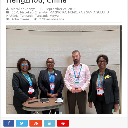
MatokeoChanya
September 24, 2025
CCM
,
Matokeo ChanyA+
,
MAZINGIRA
,
NEMC
,
RAIS SAMIA SULUHU
HASSAN
,
Tanzania
,
Tanzania MpyA+
Acha maoni
279 Imeonekana