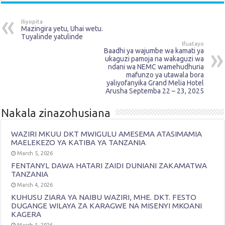
Iliyopita
Mazingira yetu, Uhai wetu.
Tuyalinde yatulinde
Ifuatayo
Baadhi ya wajumbe wa kamati ya
ukaguzi pamoja na wakaguzi wa
ndani wa NEMC wamehudhuria
mafunzo ya utawala bora
yaliyofanyika Grand Melia Hotel
Arusha Septemba 22 – 23, 2025
Nakala zinazohusiana
WAZIRI MKUU DKT MWIGULU AMESEMA ATASIMAMIA
MAELEKEZO YA KATIBA YA TANZANIA
March 5, 2026
FENTANYL DAWA HATARI ZAIDI DUNIANI ZAKAMATWA
TANZANIA
March 4, 2026
KUHUSU ZIARA YA NAIBU WAZIRI, MHE. DKT. FESTO
DUGANGE WILAYA ZA KARAGWE NA MISENYI MKOANI
KAGERA
March 1, 2026