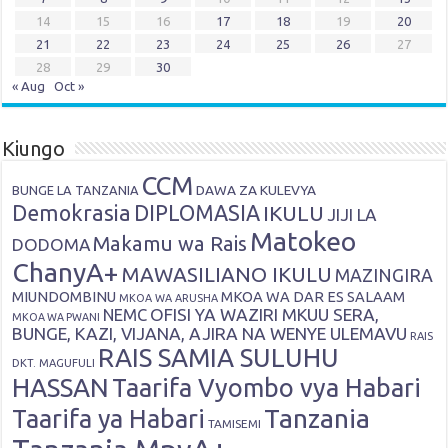
14
15
16
17
18
19
20
21
22
23
24
25
26
27
28
29
30
« Aug
Oct »
Kiungo
CCM
DAWA ZA KULEVYA
BUNGE LA TANZANIA
Demokrasia
DIPLOMASIA
IKULU
JIJI LA
Matokeo
Makamu wa Rais
DODOMA
ChanyA+
MAWASILIANO IKULU
MAZINGIRA
MIUNDOMBINU
MKOA WA DAR ES SALAAM
MKOA WA ARUSHA
OFISI YA WAZIRI MKUU SERA,
NEMC
MKOA WA PWANI
BUNGE, KAZI, VIJANA, AJIRA NA WENYE ULEMAVU
RAIS
RAIS SAMIA SULUHU
DKT. MAGUFULI
HASSAN
Taarifa Vyombo vya Habari
Tanzania
Taarifa ya Habari
TAMISEMI