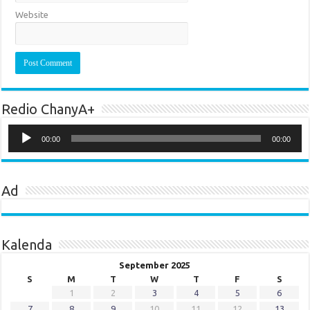
Website
Redio ChanyA+
Audio
Player
00:00
00:00
Ad
Kalenda
September 2025
S
M
T
W
T
F
S
1
2
3
4
5
6
7
8
9
10
11
12
13