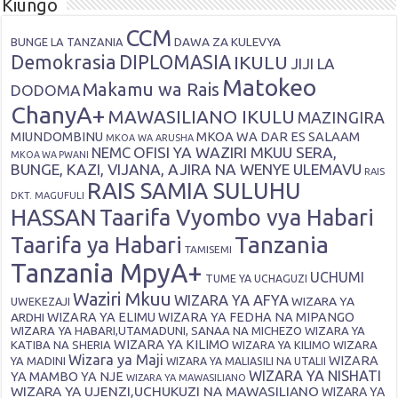
Kiungo
CCM
DAWA ZA KULEVYA
BUNGE LA TANZANIA
Demokrasia
DIPLOMASIA
IKULU
JIJI LA
Matokeo
Makamu wa Rais
DODOMA
ChanyA+
MAWASILIANO IKULU
MAZINGIRA
MIUNDOMBINU
MKOA WA DAR ES SALAAM
MKOA WA ARUSHA
OFISI YA WAZIRI MKUU SERA,
NEMC
MKOA WA PWANI
BUNGE, KAZI, VIJANA, AJIRA NA WENYE ULEMAVU
RAIS
RAIS SAMIA SULUHU
DKT. MAGUFULI
HASSAN
Taarifa Vyombo vya Habari
Tanzania
Taarifa ya Habari
TAMISEMI
Tanzania MpyA+
UCHUMI
TUME YA UCHAGUZI
Waziri Mkuu
WIZARA YA AFYA
WIZARA YA
UWEKEZAJI
ARDHI
WIZARA YA ELIMU
WIZARA YA FEDHA NA MIPANGO
WIZARA YA HABARI,UTAMADUNI, SANAA NA MICHEZO
WIZARA YA
WIZARA YA KILIMO
KATIBA NA SHERIA
WIZARA YA KILIMO
WIZARA
Wizara ya Maji
WIZARA
YA MADINI
WIZARA YA MALIASILI NA UTALII
WIZARA YA NISHATI
YA MAMBO YA NJE
WIZARA YA MAWASILIANO
WIZARA YA UJENZI,UCHUKUZI NA MAWASILIANO
WIZARA YA