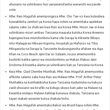
uhusiano na ushirikiano huo yanawanufaisha wananchi wa pande
zote.
Mhe. Rais Magufuli amempongeza Mhe. Cho Tae-ics kwa kuteuliwa
kuiwakilisha Jamhuri ya Korea hapa nchini na amemtaka apelekee
salamu zake za shukrani kwa Rais wa Korea Mhe. Moon Jae-in kwa
ushirikiano mzuri ambao Tanzania inaupata kutoka Korea ikiwemo
kujengwa kwa miundombinu kama vile Daraja la Kikwete lililopo
mto Malagarasi Mkoani Kigoma, Hospitali ya Mafunzo na Tiba
Mloganzila na Daraja la Tanzanite linalounganisha ufukwe wa Aga
Khan na Coco Beach Jijini Dar es Salaam, na pia amemuomba
kushiriki katika ujenzi wa miundombinu ya Makao Makuu Jijini
Dodoma ili kuweka alama ya ushirikiano kati ya Tanzania na Korea.
Kwa Mhe. Glad Chembe Munthali, Mhe. Rais Magufuli amemuomba
afikishe salamu zake kwa Rais wa Malawi Mhe. Prof. Arthur Peter
Muthalika na kumhakikishia kuwa Tanzania itadumisha na kukuza
zaidi uhusiano wa kirafiki na kidugu uliopo kati yake na Malawi na
kwamba endapo Malawi itahitaji kununua chakula, Tanzania ipo
tayari wakati wowote kutoa chakula hicho.
Mhe. Rais Magufuli amemtaka Balozi wa Brazil hapa nchini Mhe.