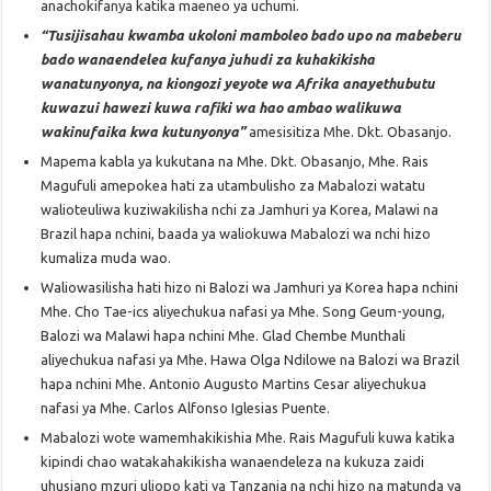
anachokifanya katika maeneo ya uchumi.
“Tusijisahau kwamba ukoloni mamboleo bado upo na mabeberu
bado wanaendelea kufanya juhudi za kuhakikisha
wanatunyonya, na kiongozi yeyote wa Afrika anayethubutu
kuwazui hawezi kuwa rafiki wa hao ambao walikuwa
wakinufaika kwa kutunyonya”
amesisitiza Mhe. Dkt. Obasanjo.
Mapema kabla ya kukutana na Mhe. Dkt. Obasanjo, Mhe. Rais
Magufuli amepokea hati za utambulisho za Mabalozi watatu
walioteuliwa kuziwakilisha nchi za Jamhuri ya Korea, Malawi na
Brazil hapa nchini, baada ya waliokuwa Mabalozi wa nchi hizo
kumaliza muda wao.
Waliowasilisha hati hizo ni Balozi wa Jamhuri ya Korea hapa nchini
Mhe. Cho Tae-ics aliyechukua nafasi ya Mhe. Song Geum-young,
Balozi wa Malawi hapa nchini Mhe. Glad Chembe Munthali
aliyechukua nafasi ya Mhe. Hawa Olga Ndilowe na Balozi wa Brazil
hapa nchini Mhe. Antonio Augusto Martins Cesar aliyechukua
nafasi ya Mhe. Carlos Alfonso Iglesias Puente.
Mabalozi wote wamemhakikishia Mhe. Rais Magufuli kuwa katika
kipindi chao watakahakikisha wanaendeleza na kukuza zaidi
uhusiano mzuri uliopo kati ya Tanzania na nchi hizo na matunda ya