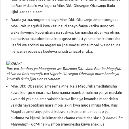
na Rais Mstaafu wa Nigeria Mhe. Dkt. Olusegun Obasanjo Ikulu
Jijini Dar es Salaam.
Baada ya mazungumzo hayo Mhe. Dkt. Obasanjo amempongeza
Mhe. Rais Magufuli kwa kazi nzuri anayoifanya katika uongozi
wake ikiwemo kupambana na rushwa, kuimarisha utoaji wa elimu,
kuimarisha miundombinu, kuongeza nishati ya umeme, kuboresha
usafiri wa ardhini na angani na jinsi wadau mbalimbali wa ndani na
nje wanavyopaswa kuelewa juhudi zinazofanyika.
Rais wa Jamhuri ya Muungano wa Tanzania Dkt. John Pombe Magufuli
akiwa na Rais mstaafu wa Nigeria Olusegun Obasanjo mara baada ya
kuwasili Ikulu jijini Dar es Salaam.
Mhe. Dkt. Obasanjo amesema Mhe. Rais Magufuli amedhihirisha
kuwa kiongozi imara wa kusimamia mambo muhimu yenye maslahi
kwa nchi yake na amebainisha kuwa licha ya kwamba maendeleo
ya nchi hayapatikani mara moja lakini kwa muda mfupi Mhe. Rais
Magufuli amefanya juhudi kubwa za kuimarisha maeneo ya
huduma za kijamii, kukiimarisha chama chake cha siasa (
Chama Cha
Mapinduzi – CCM
) na kwamba ameonesha kuwa anakijua