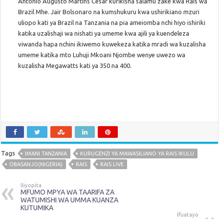
Antonio Augusto Martins Cesar kufikisha salamu zake kwa Rais wa
Brazil Mhe. Jair Bolsonaro na kumshukuru kwa ushirikiano mzuri
uliopo kati ya Brazil na Tanzania na pia ameiomba nchi hiyo ishiriki
katika uzalishaji wa nishati ya umeme kwa ajili ya kuendeleza
viwanda hapa nchini ikiwemo kuwekeza katika mradi wa kuzalisha
umeme katika mto Luhuji Mkoani Njombe wenye uwezo wa
kuzalisha Megawatts kati ya 350 na 400.
Tags
IMANI TANZANIA
KURUGENZI YA MAWASILIANO YA RAIS IKULU
OBASANJO(NIGERIA)
RAIS
RAIS LIVE
Iliyopita
MFUMO MPYA WA TAARIFA ZA
WATUMISHI WA UMMA KUANZA
KUTUMIKA
Ifuatayo