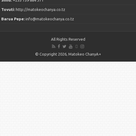
Simu:
+255 759 884 371
Tovuti:
http://matokeochanya.co.tz
Barua Pepe:
info@matokeochanya.co.tz
All Rights Reserved
© Copyright 2026, Matokeo ChanyA+