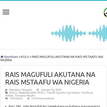
Nyumbani
»
IKULU
»
RAIS MAGUFULI AKUTANA NA RAIS MSTAAFU WA
NIGERIA
RAIS MAGUFULI AKUTANA NA
RAIS MSTAAFU WA NIGERIA
Matokeo ChanyA+
January 16, 2019
IKULU
,
MAWASILIANO IKULU
,
Taarifa Vyombo vya Habari
,
Taarifa ya
Habari
,
Tanzania MpyA+
193 Maoni
3,010 Imeonekana
Rais Dkt. John Magufuli leo tamekutana na kufanya mazungumzo