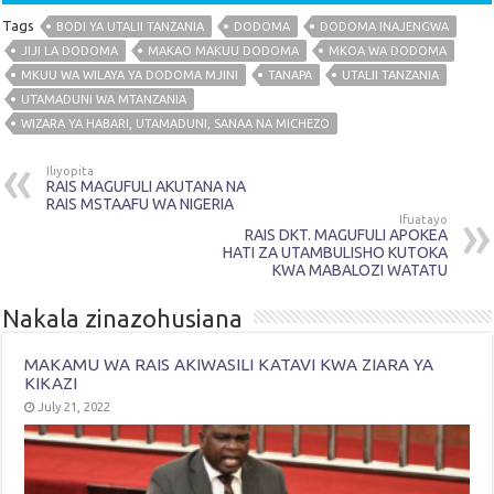
Tags
BODI YA UTALII TANZANIA
DODOMA
DODOMA INAJENGWA
JIJI LA DODOMA
MAKAO MAKUU DODOMA
MKOA WA DODOMA
MKUU WA WILAYA YA DODOMA MJINI
TANAPA
UTALII TANZANIA
UTAMADUNI WA MTANZANIA
WIZARA YA HABARI, UTAMADUNI, SANAA NA MICHEZO
Iliyopita
RAIS MAGUFULI AKUTANA NA
RAIS MSTAAFU WA NIGERIA
Ifuatayo
RAIS DKT. MAGUFULI APOKEA
HATI ZA UTAMBULISHO KUTOKA
KWA MABALOZI WATATU
Nakala zinazohusiana
MAKAMU WA RAIS AKIWASILI KATAVI KWA ZIARA YA
KIKAZI
July 21, 2022