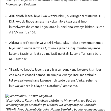
Mlimwa jijini Dodoma
Akikabidhi leseni hiyo kwa Waziri Mkuu, Mkurugenzi Mkuu wa TBC,
Dkt. Ayoub Rioba amesema kukamilika kwa usajili huo
kumeiwezesha chaneli hiyo ianze kuonekana kwenye kisimbusi cha
AZAM namba 109.
Akitoa taarifa mbele ya Waziri Mkuu, Dkt. Rioba amesema Kamati
hiyo iliundwa Desemba 21, mwaka jana na inajumuisha wajumbe
kutoka taasisi ambata za maliasili na utalii kutoka Tanzania bara
na Zanzibar.
“Baada ya kupata leseni, sasa hivi tunaonekana kwenye kisimbusi
cha AZAM chaneli namba 109 na pia kwenye intelsat ambako
tutaweza kuonekana kwenye nchi zote barani Afrika, sehemu
kubwa ya bara la Ulaya na Uarabuni,” amesema.
Waziri Mkuu, Kassim Majaliwa akiteta na Mwenyekiti wa Bodi ya
Wakurugenzi ya Mamlaka ya Usimazi wa Wanyamapori Tanzania
(TAWA), Meja Jenerali Mstaafu, Hamisi Semfuko baada ya kuzungumza