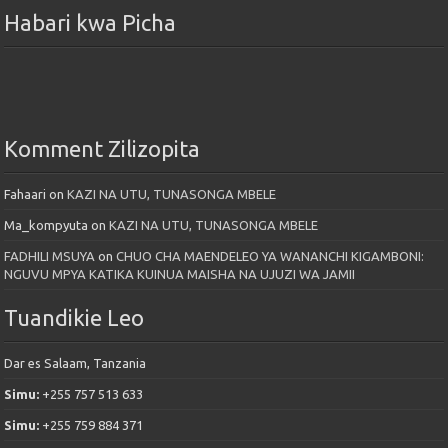
Habari kwa Picha
Komment Zilizopita
Fahaari
on
KAZI NA UTU, TUNASONGA MBELE
Ma_kompyuta
on
KAZI NA UTU, TUNASONGA MBELE
FADHILI MSUYA
on
CHUO CHA MAENDELEO YA WANANCHI KIGAMBONI:
NGUVU MPYA KATIKA KUINUA MAISHA NA UJUZI WA JAMII
Tuandikie Leo
Dar es Salaam, Tanzania
Simu:
+255 757 513 633
Simu:
+255 759 884 371