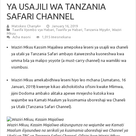
YA USAJILI WA TANZANIA
SAFARI CHANNEL
Matokeo ChanyA+
January 16, 2019
Taarifa Vyombo vya Habari
,
Taarifa ya Habari
,
Tanzania MpyA+
,
Waziri
Mkuu
Acha maoni
1,015 Imeonekana
Waziri Mkuu Kassim Majaliwa amepokea leseni ya usajili wa chaneli
ya utalii ya Tanzania Safari ambayo itaiwezesha kuoneshwa kwa
umma bila ya malipo yoyote (a must-carry channel) na wamiliki wa
visimbusi.
Waziri Mkuu amekabidhiwa leseni hiyo leo mchana (Jumatano, 16
Januari, 2019) kwenye kikao alichokiitisha ofisini kwake Mlimwa,
jijini Dodoma ambako alitaka apewe mrejesho kutoka kwa
wajumbe wa Kamati Maalum ya kusimamia uboreshaji wa Chaneli
ya Utalii (Tanzania Safari Channel).
Waziri Mkuu, Kassim Majaliwa akizungumza na wajumbe wa Kamati
Maalum iliyoundwa na serikali ya kusimamia uboreshaji wa Channel ya
Utalii ya TBC ya Tanzania Safari Channel, Ofisini kwa Waziri Mkuu