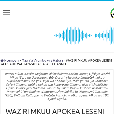
Nyumbani
»
Taarifa Vyombo vya Habari
»
WAZIRI MKUU APOKEA LESENI
YA USAJILI WA TANZANIA SAFARI CHANNEL
Waziri Mkuu, Kassim Majaliwa akimshukuru Katibu, Mkuu, Ofisi ya Waziri
Mkuu (Sera na Uwekezaji), Bibi Doroth Mwaluko (kushoto) wakati
alipokabidhiwa Hati ya Usajili wa Channel ya Utalii ya TBC ya Tanzania
Safari Channel katika kakao cha kuboresha Channel hiyo alichokiitisha,
Ofisini kwake jijini Dodoma, Januri 16, 2019. Wapili kushoto ni Makamu
Mwenyekiti wa Bodi ya Wakurugenzi ya Shirika la Utangazaji Tanzania
(TBC), William Kallaghe na Watatu kushoto ni Mkurugenzi Mkuu wa TBC,
Ayoub Ryoba.
WAZIRI MKUU APOKEA LESENI