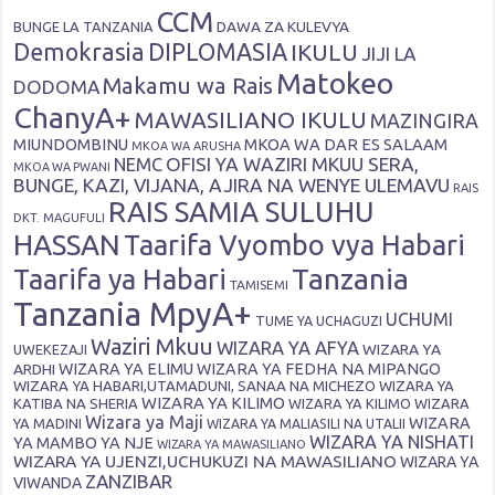
CCM
DAWA ZA KULEVYA
BUNGE LA TANZANIA
Demokrasia
DIPLOMASIA
IKULU
JIJI LA
Matokeo
Makamu wa Rais
DODOMA
ChanyA+
MAWASILIANO IKULU
MAZINGIRA
MIUNDOMBINU
MKOA WA DAR ES SALAAM
MKOA WA ARUSHA
OFISI YA WAZIRI MKUU SERA,
NEMC
MKOA WA PWANI
BUNGE, KAZI, VIJANA, AJIRA NA WENYE ULEMAVU
RAIS
RAIS SAMIA SULUHU
DKT. MAGUFULI
HASSAN
Taarifa Vyombo vya Habari
Tanzania
Taarifa ya Habari
TAMISEMI
Tanzania MpyA+
UCHUMI
TUME YA UCHAGUZI
Waziri Mkuu
WIZARA YA AFYA
WIZARA YA
UWEKEZAJI
ARDHI
WIZARA YA ELIMU
WIZARA YA FEDHA NA MIPANGO
WIZARA YA HABARI,UTAMADUNI, SANAA NA MICHEZO
WIZARA YA
WIZARA YA KILIMO
KATIBA NA SHERIA
WIZARA YA KILIMO
WIZARA
Wizara ya Maji
WIZARA
YA MADINI
WIZARA YA MALIASILI NA UTALII
WIZARA YA NISHATI
YA MAMBO YA NJE
WIZARA YA MAWASILIANO
WIZARA YA UJENZI,UCHUKUZI NA MAWASILIANO
WIZARA YA
ZANZIBAR
VIWANDA