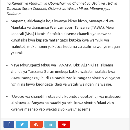
na Kamati ya Maalum ya Uboreshaji wa Channel ya Utalii ya TBC ya
Tanzania Safari Channel, Ofisini kwa Waziri Mkuu, Mlimwa jijini
Dodoma
Mapema, akichangia hoja kwenye kikao hicho, Mwenyekiti wa
Mamlaka ya Usimamizi Wanyamapori Tanzania (TAWA), Meja
Jenerali (Mst.) Hamisi Semfuko alisema chaneli hiyo inaweza
kunufaika kwa kupata matangazo kutoka kwa wamiliki wa
mahoteli, makampuni ya kutoa huduma za utalii na wenye magari
ya utalii.
Naye Mkurugenzi Mkuu wa TANAPA, Dkt. Allan Kijazi alisema
chaneli ya Tanzania Safari imekuja katika wakati muafaka kwa
kuwa itaongeza juhudi za taasisi zao kutangaza vivutio vilivyopo
nchini na hivyo kuongeza idadi ya watalii wa ndani na wa nje.
“Uwepo wa chaneli hii utasaidia kuondoa upotoshaji wa makusudi
uliokuwa ukifanywa na baadhi ya nchi kuwa vivutio fulani viko
kwenye maeneo yao wakati siyo kweli,” alisema.