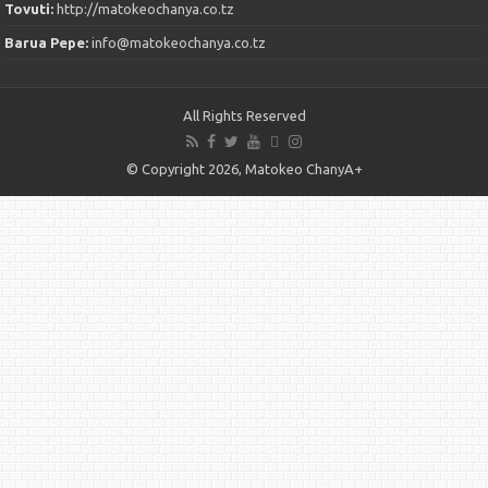
Tovuti:
http://matokeochanya.co.tz
Barua Pepe:
info@matokeochanya.co.tz
All Rights Reserved
© Copyright 2026, Matokeo ChanyA+