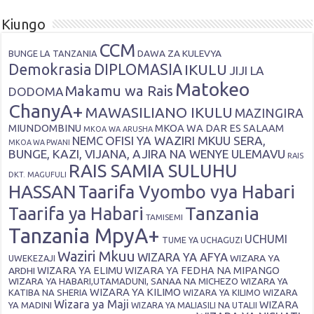
Kiungo
CCM
DAWA ZA KULEVYA
BUNGE LA TANZANIA
Demokrasia
DIPLOMASIA
IKULU
JIJI LA
Matokeo
Makamu wa Rais
DODOMA
ChanyA+
MAWASILIANO IKULU
MAZINGIRA
MIUNDOMBINU
MKOA WA DAR ES SALAAM
MKOA WA ARUSHA
OFISI YA WAZIRI MKUU SERA,
NEMC
MKOA WA PWANI
BUNGE, KAZI, VIJANA, AJIRA NA WENYE ULEMAVU
RAIS
RAIS SAMIA SULUHU
DKT. MAGUFULI
HASSAN
Taarifa Vyombo vya Habari
Tanzania
Taarifa ya Habari
TAMISEMI
Tanzania MpyA+
UCHUMI
TUME YA UCHAGUZI
Waziri Mkuu
WIZARA YA AFYA
WIZARA YA
UWEKEZAJI
ARDHI
WIZARA YA ELIMU
WIZARA YA FEDHA NA MIPANGO
WIZARA YA HABARI,UTAMADUNI, SANAA NA MICHEZO
WIZARA YA
WIZARA YA KILIMO
KATIBA NA SHERIA
WIZARA YA KILIMO
WIZARA
Wizara ya Maji
WIZARA
YA MADINI
WIZARA YA MALIASILI NA UTALII