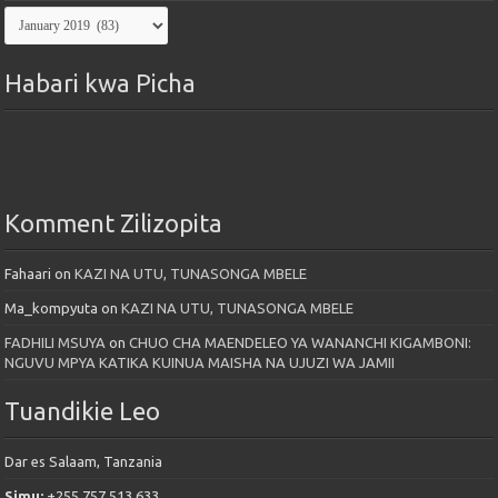
Kutoka
Maktaba
Habari kwa Picha
Komment Zilizopita
Fahaari
on
KAZI NA UTU, TUNASONGA MBELE
Ma_kompyuta
on
KAZI NA UTU, TUNASONGA MBELE
FADHILI MSUYA
on
CHUO CHA MAENDELEO YA WANANCHI KIGAMBONI:
NGUVU MPYA KATIKA KUINUA MAISHA NA UJUZI WA JAMII
Tuandikie Leo
Dar es Salaam, Tanzania
Simu:
+255 757 513 633