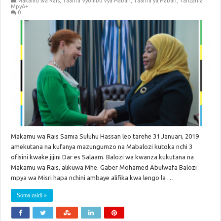
Makamu wa Rais
,
Taarifa Vyombo vya Habari
,
Taarifa ya Habari
,
Tanzania
MpyA+
0
Makamu wa Rais Samia Suluhu Hassan leo tarehe 31 Januari, 2019
amekutana na kufanya mazungumzo na Mabalozi kutoka nchi 3
ofisini kwake jijini Dar es Salaam. Balozi wa kwanza kukutana na
Makamu wa Rais, alikuwa Mhe. Gaber Mohamed Abulwafa Balozi
mpya wa Misri hapa nchini ambaye alifika kwa lengo la …
Soma zaidi »