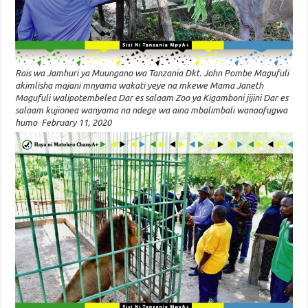
Rais wa Jamhuri ya Muungano wa Tanzania Dkt. John Pombe Magufuli
akimlisha majani mnyama wakati yeye na mkewe Mama Janeth
Magufuli walipotembelea Dar es salaam Zoo ya Kigamboni jijini Dar es
salaam kujionea wanyama na ndege wa aina mbalimbali wanaofugwa
humo February 11, 2020