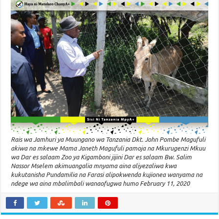
Rais wa Jamhuri ya Muungano wa Tanzania Dkt. John Pombe Magufuli
akiwa na mkewe Mama Janeth Magufuli pamoja na Mkurugenzi Mkuu
wa Dar es salaam Zoo ya Kigamboni jijini Dar es salaam Bw. Salim
Nassor Mselem akimuangalia mnyama aina aliyezaliwa kwa
kukutanisha Pundamilia na Farasi alipokwenda kujionea wanyama na
ndege wa aina mbalimbali wanaofugwa humo February 11, 2020