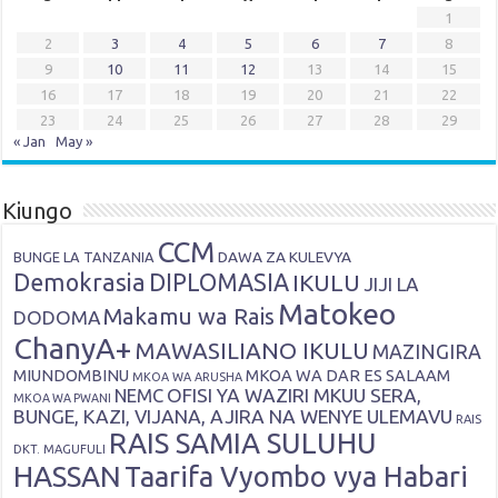
1
2
3
4
5
6
7
8
9
10
11
12
13
14
15
16
17
18
19
20
21
22
23
24
25
26
27
28
29
« Jan
May »
Kiungo
CCM
DAWA ZA KULEVYA
BUNGE LA TANZANIA
Demokrasia
DIPLOMASIA
IKULU
JIJI LA
Matokeo
Makamu wa Rais
DODOMA
ChanyA+
MAWASILIANO IKULU
MAZINGIRA
MIUNDOMBINU
MKOA WA DAR ES SALAAM
MKOA WA ARUSHA
OFISI YA WAZIRI MKUU SERA,
NEMC
MKOA WA PWANI
BUNGE, KAZI, VIJANA, AJIRA NA WENYE ULEMAVU
RAIS
RAIS SAMIA SULUHU
DKT. MAGUFULI
HASSAN
Taarifa Vyombo vya Habari