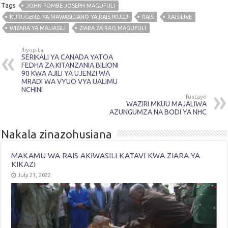
Tags
JOHN POMBE JOSEPH MAGUFULI
KURUGENZI YA MAWASILIANO YA RAIS IKULU
RAIS
RAIS LIVE
WIZARA YA MALIASILI
ZIARA ZA RAIS MAGUFULI
Iliyopita
SERIKALI YA CANADA YATOA
FEDHA ZA KITANZANIA BILIONI
90 KWA AJILI YA UJENZI WA
MRADI WA VYUO VYA UALIMU
NCHINI
Ifuatayo
WAZIRI MKUU MAJALIWA
AZUNGUMZA NA BODI YA NHC
Nakala zinazohusiana
MAKAMU WA RAIS AKIWASILI KATAVI KWA ZIARA YA
KIKAZI
July 21, 2022