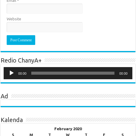
Email
*
Website
Redio ChanyA+
Audio
Player
00:00
00:00
Ad
Kalenda
February 2020
S
M
T
W
T
F
S