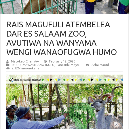
RAIS MAGUFULI ATEMBELEA
DAR ES SALAAM ZOO,
AVUTIWA NA WANYAMA
WENGI WANAOFUGWA HUMO
Matokeo ChanyA+
February 12, 2020
IKULU
,
MAWASILIANO IKULU
,
Tanzania MpyA+
Acha maoni
2,326 Imeonekana