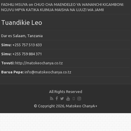
FADHILI MSUYA
on
CHUO CHA MAENDELEO YA WANANCHI KIGAMBONI:
NGUVU MPYA KATIKA KUINUA MAISHA NA UJUZI WA JAMII
Tuandikie Leo
Dar es Salaam, Tanzania
Simu:
+255 757 513 633
Simu:
+255 759 884 371
Tovuti:
http://matokeochanya.co.tz
Barua Pepe:
info@matokeochanya.co.tz
All Rights Reserved
© Copyright 2026, Matokeo ChanyA+