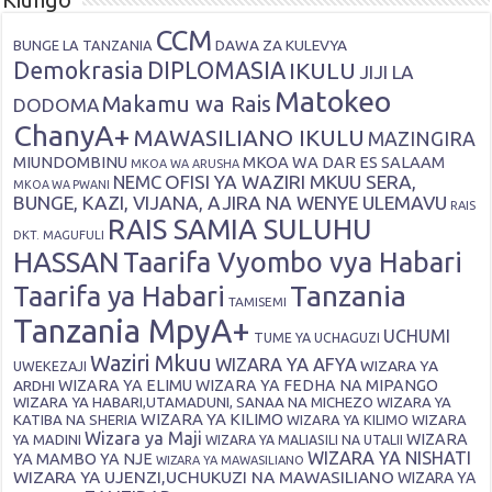
CCM
DAWA ZA KULEVYA
BUNGE LA TANZANIA
Demokrasia
DIPLOMASIA
IKULU
JIJI LA
Matokeo
Makamu wa Rais
DODOMA
ChanyA+
MAWASILIANO IKULU
MAZINGIRA
MIUNDOMBINU
MKOA WA DAR ES SALAAM
MKOA WA ARUSHA
OFISI YA WAZIRI MKUU SERA,
NEMC
MKOA WA PWANI
BUNGE, KAZI, VIJANA, AJIRA NA WENYE ULEMAVU
RAIS
RAIS SAMIA SULUHU
DKT. MAGUFULI
HASSAN
Taarifa Vyombo vya Habari
Tanzania
Taarifa ya Habari
TAMISEMI
Tanzania MpyA+
UCHUMI
TUME YA UCHAGUZI
Waziri Mkuu
WIZARA YA AFYA
WIZARA YA
UWEKEZAJI
ARDHI
WIZARA YA ELIMU
WIZARA YA FEDHA NA MIPANGO
WIZARA YA HABARI,UTAMADUNI, SANAA NA MICHEZO
WIZARA YA
WIZARA YA KILIMO
KATIBA NA SHERIA
WIZARA YA KILIMO
WIZARA
Wizara ya Maji
WIZARA
YA MADINI
WIZARA YA MALIASILI NA UTALII
WIZARA YA NISHATI
YA MAMBO YA NJE
WIZARA YA MAWASILIANO
WIZARA YA UJENZI,UCHUKUZI NA MAWASILIANO
WIZARA YA