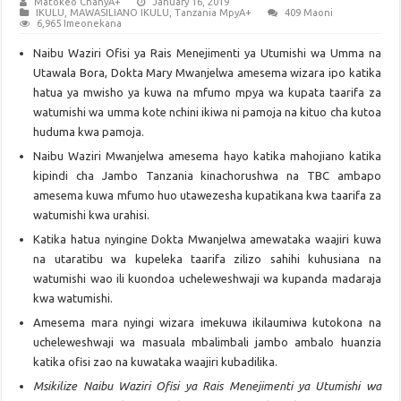
Matokeo ChanyA+
January 16, 2019
IKULU
,
MAWASILIANO IKULU
,
Tanzania MpyA+
409 Maoni
6,965 Imeonekana
Naibu Waziri Ofisi ya Rais Menejimenti ya Utumishi wa Umma na
Utawala Bora, Dokta Mary Mwanjelwa amesema wizara ipo katika
hatua ya mwisho ya kuwa na mfumo mpya wa kupata taarifa za
watumishi wa umma kote nchini ikiwa ni pamoja na kituo cha kutoa
huduma kwa pamoja.
Naibu Waziri Mwanjelwa amesema hayo katika mahojiano katika
kipindi cha Jambo Tanzania kinachorushwa na TBC ambapo
amesema kuwa mfumo huo utawezesha kupatikana kwa taarifa za
watumishi kwa urahisi.
Katika hatua nyingine Dokta Mwanjelwa amewataka waajiri kuwa
na utaratibu wa kupeleka taarifa zilizo sahihi kuhusiana na
watumishi wao ili kuondoa ucheleweshwaji wa kupanda madaraja
kwa watumishi.
Amesema mara nyingi wizara imekuwa ikilaumiwa kutokona na
ucheleweshwaji wa masuala mbalimbali jambo ambalo huanzia
katika ofisi zao na kuwataka waajiri kubadilika.
Msikilize Naibu Waziri Ofisi ya Rais Menejimenti ya Utumishi wa