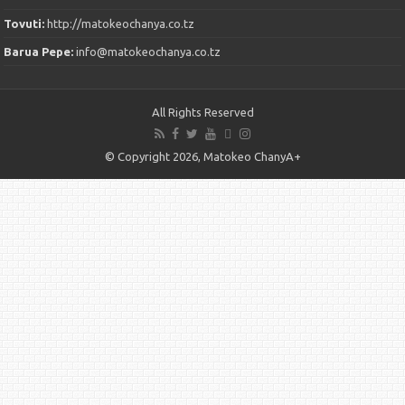
Tovuti:
http://matokeochanya.co.tz
Barua Pepe:
info@matokeochanya.co.tz
All Rights Reserved
© Copyright 2026, Matokeo ChanyA+