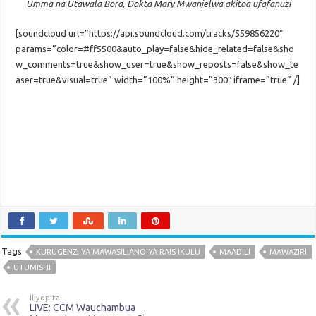
Umma na Utawala Bora, Dokta Mary Mwanjelwa akitoa ufafanuzi
[soundcloud url=”https://api.soundcloud.com/tracks/559856220″
params=”color=#ff5500&auto_play=false&hide_related=false&sho
w_comments=true&show_user=true&show_reposts=false&show_te
aser=true&visual=true” width=”100%” height=”300″ iframe=”true” /]
Tags
KURUGENZI YA MAWASILIANO YA RAIS IKULU
MAADILI
MAWAZIRI
UTUMISHI
Iliyopita
LIVE: CCM Wauchambua