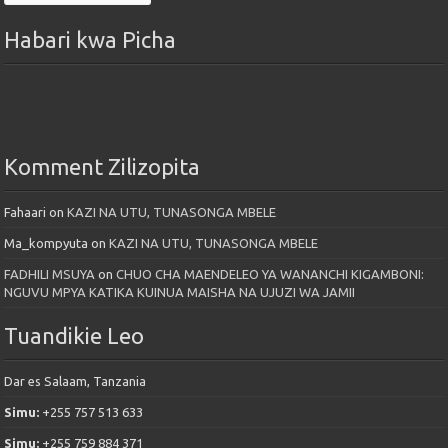
Habari kwa Picha
Komment Zilizopita
Fahaari
on
KAZI NA UTU, TUNASONGA MBELE
Ma_kompyuta
on
KAZI NA UTU, TUNASONGA MBELE
FADHILI MSUYA
on
CHUO CHA MAENDELEO YA WANANCHI KIGAMBONI:
NGUVU MPYA KATIKA KUINUA MAISHA NA UJUZI WA JAMII
Tuandikie Leo
Dar es Salaam, Tanzania
Simu:
+255 757 513 633
Simu:
+255 759 884 371