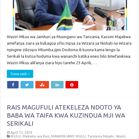
Waziri Mkuu wa Jamhuri ya Muungano wa Tanzania, Kassim Majaliwa
amefanya ziara ya kukagua ofisi mpya za Wizara ya Nishati na Wizara
nyingine zilizopo Mtumba jijini Dodoma ili kuona kama lengo la
Serikali la kutoa huduma kwa wananchi katika eneo hilo limefanikiwa.
Waziri Mkuu alifanya ziara hiyo tarehe 23 Aprili, …
Soma zaidi »
RAIS MAGUFULI ATEKELEZA NDOTO YA
BABA WA TAIFA KWA KUZINDUA MJI WA
SERIKALI
April 13, 2019
IKULU
,
Makamu wa Rais
,
MAWASILIANO IKULU
,
Tanzania MpyA+
,
Waziri