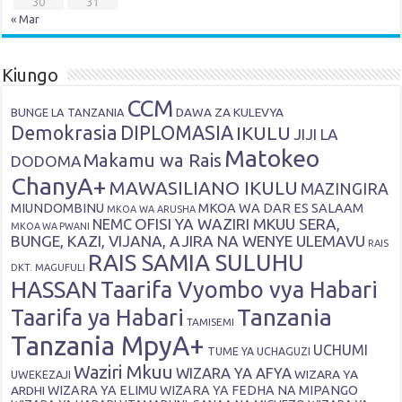
30
31
« Mar
Kiungo
CCM
DAWA ZA KULEVYA
BUNGE LA TANZANIA
Demokrasia
DIPLOMASIA
IKULU
JIJI LA
Matokeo
Makamu wa Rais
DODOMA
ChanyA+
MAWASILIANO IKULU
MAZINGIRA
MIUNDOMBINU
MKOA WA DAR ES SALAAM
MKOA WA ARUSHA
OFISI YA WAZIRI MKUU SERA,
NEMC
MKOA WA PWANI
BUNGE, KAZI, VIJANA, AJIRA NA WENYE ULEMAVU
RAIS
RAIS SAMIA SULUHU
DKT. MAGUFULI
HASSAN
Taarifa Vyombo vya Habari
Tanzania
Taarifa ya Habari
TAMISEMI
Tanzania MpyA+
UCHUMI
TUME YA UCHAGUZI
Waziri Mkuu
WIZARA YA AFYA
WIZARA YA
UWEKEZAJI
ARDHI
WIZARA YA ELIMU
WIZARA YA FEDHA NA MIPANGO