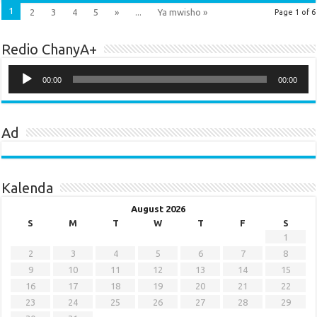
1
2
3
4
5
»
...
Ya mwisho »
Page 1 of 6
Redio ChanyA+
Audio
Player
00:00
00:00
Ad
Kalenda
August 2026
S
M
T
W
T
F
S
1
2
3
4
5
6
7
8
9
10
11
12
13
14
15
16
17
18
19
20
21
22
23
24
25
26
27
28
29