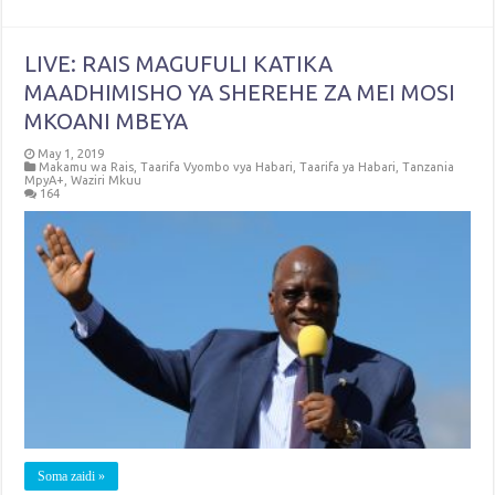
LIVE: RAIS MAGUFULI KATIKA
MAADHIMISHO YA SHEREHE ZA MEI MOSI
MKOANI MBEYA
May 1, 2019
Makamu wa Rais
,
Taarifa Vyombo vya Habari
,
Taarifa ya Habari
,
Tanzania
MpyA+
,
Waziri Mkuu
164
Soma zaidi »