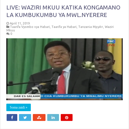
LIVE: WAZIRI MKUU KATIKA KONGAMANO
LA KUMBUKUMBU YA MWL.NYERERE
April 11, 2019
Taarifa Vyombo vya Habari
,
Taarifa ya Habari
,
Tanzania MpyA+
,
Waziri
Mkuu
0
Soma zaidi »