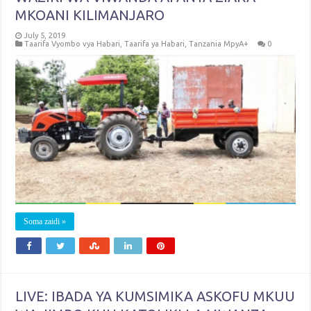
MKOANI KILIMANJARO
July 5, 2019
Taarifa Vyombo vya Habari
,
Taarifa ya Habari
,
Tanzania MpyA+
0
Soma zaidi »
LIVE: IBADA YA KUMSIMIKA ASKOFU MKUU