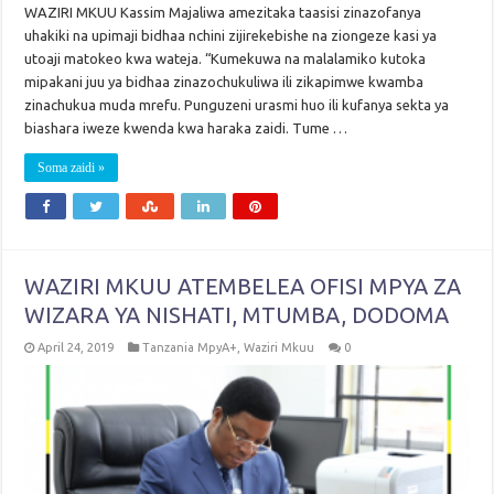
WAZIRI MKUU Kassim Majaliwa amezitaka taasisi zinazofanya
uhakiki na upimaji bidhaa nchini zijirekebishe na ziongeze kasi ya
utoaji matokeo kwa wateja. “Kumekuwa na malalamiko kutoka
mipakani juu ya bidhaa zinazochukuliwa ili zikapimwe kwamba
zinachukua muda mrefu. Punguzeni urasmi huo ili kufanya sekta ya
biashara iweze kwenda kwa haraka zaidi. Tume …
Soma zaidi »
WAZIRI MKUU ATEMBELEA OFISI MPYA ZA
WIZARA YA NISHATI, MTUMBA, DODOMA
April 24, 2019
Tanzania MpyA+
,
Waziri Mkuu
0