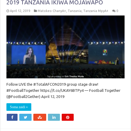
2019 TANZANIA IKIWA MOJAWAPO
April 12, 2019
Matokeo ChanyA+
,
Tanzania
,
Tanzania MpyA+
0
Follow LIVE the #TotalAFCON2019 group stage draw!
#FootballTogether https://t.co/UKAY6BTPy4 — Football Together
(@Football2Gether) April 12, 2019
Soma zaidi »