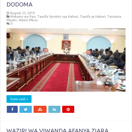
DODOMA
August 23, 2019
Makamu wa Rais
,
Taarifa Vyombo vya Habari
,
Taarifa ya Habari
,
Tanzania
MpyA+
,
Waziri Mkuu
0
Soma zaidi »
WAZIRI WA VIWANDA AFANYA ZIARA