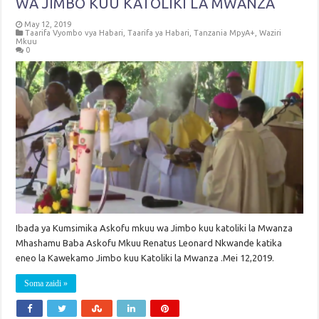
WA JIMBO KUU KATOLIKI LA MWANZA
May 12, 2019
Taarifa Vyombo vya Habari
,
Taarifa ya Habari
,
Tanzania MpyA+
,
Waziri
Mkuu
0
Ibada ya Kumsimika Askofu mkuu wa Jimbo kuu katoliki la Mwanza
Mhashamu Baba Askofu Mkuu Renatus Leonard Nkwande katika
eneo la Kawekamo Jimbo kuu Katoliki la Mwanza .Mei 12,2019.
Soma zaidi »