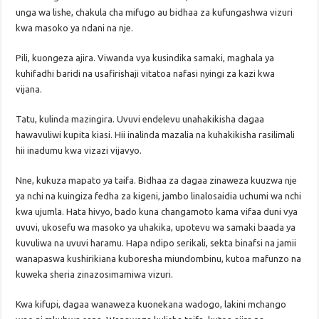
unga wa lishe, chakula cha mifugo au bidhaa za kufungashwa vizuri
kwa masoko ya ndani na nje.
Pili, kuongeza ajira. Viwanda vya kusindika samaki, maghala ya
kuhifadhi baridi na usafirishaji vitatoa nafasi nyingi za kazi kwa
vijana.
Tatu, kulinda mazingira. Uvuvi endelevu unahakikisha dagaa
hawavuliwi kupita kiasi. Hii inalinda mazalia na kuhakikisha rasilimali
hii inadumu kwa vizazi vijavyo.
Nne, kukuza mapato ya taifa. Bidhaa za dagaa zinaweza kuuzwa nje
ya nchi na kuingiza fedha za kigeni, jambo linalosaidia uchumi wa nchi
kwa ujumla. Hata hivyo, bado kuna changamoto kama vifaa duni vya
uvuvi, ukosefu wa masoko ya uhakika, upotevu wa samaki baada ya
kuvuliwa na uvuvi haramu. Hapa ndipo serikali, sekta binafsi na jamii
wanapaswa kushirikiana kuboresha miundombinu, kutoa mafunzo na
kuweka sheria zinazosimamiwa vizuri.
Kwa kifupi, dagaa wanaweza kuonekana wadogo, lakini mchango