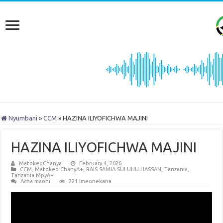
Nyumbani
»
CCM
»
HAZINA ILIYOFICHWA MAJINI
HAZINA ILIYOFICHWA MAJINI
MatokeoChanya
February 4, 2026
CCM
,
Matokeo ChanyA+
,
RAIS SAMIA SULUHU HASSAN
,
Tanzania
,
Tanzania MpyA+
Acha maoni
221 Imeonekana