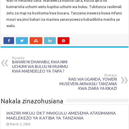
wao ni mkubwa sana. Wanaweza kulisha taifa, kutoa ajira na
kuimarisha uchumi wetu kupitia uchumi wa buluu. Tukitunza rasilimali
zetu za maji na kuzitumia kwa busara, Tanzania inaweza kuwa mfano
mzuri wa jinsi bahari na maziwa yanavyoweza kubadilisha maisha ya
watu.
Iliyopita
BAHARI NI DHAHABU, KWA NINI
UCHUMI WA BULUU NI MUHIMU
KWA MAENDELEO YA TAIFA ?
Ifuatayo
RAIS WA UGANDA, YOWERI
MUSEVENI AKIWASILI TANZANIA
KWA ZIARA YA KIKAZI
Nakala zinazohusiana
WAZIRI MKUU DKT MWIGULU AMESEMA ATASIMAMIA
MAELEKEZO YA KATIBA YA TANZANIA
March 5, 2026