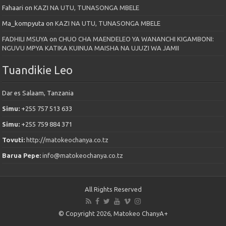
Fahaari
on
KAZI NA UTU, TUNASONGA MBELE
Ma_kompyuta
on
KAZI NA UTU, TUNASONGA MBELE
FADHILI MSUYA
on
CHUO CHA MAENDELEO YA WANANCHI KIGAMBONI:
NGUVU MPYA KATIKA KUINUA MAISHA NA UJUZI WA JAMII
Tuandikie Leo
Dar es Salaam, Tanzania
Simu:
+255 757 513 633
Simu:
+255 759 884 371
Tovuti:
http://matokeochanya.co.tz
Barua Pepe:
info@matokeochanya.co.tz
All Rights Reserved
© Copyright 2026, Matokeo ChanyA+