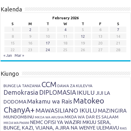
Kalenda
February 2026
S
M
T
W
T
F
S
1
2
3
4
5
6
7
8
9
10
11
12
13
14
15
16
17
18
19
20
21
22
23
24
25
26
27
28
« Jan
Mar »
Kiungo
CCM
DAWA ZA KULEVYA
BUNGE LA TANZANIA
Demokrasia
DIPLOMASIA
IKULU
JIJI LA
Matokeo
Makamu wa Rais
DODOMA
ChanyA+
MAWASILIANO IKULU
MAZINGIRA
MIUNDOMBINU
MKOA WA DAR ES SALAAM
MKOA WA ARUSHA
OFISI YA WAZIRI MKUU SERA,
NEMC
MKOA WA PWANI
BUNGE, KAZI, VIJANA, AJIRA NA WENYE ULEMAVU
RAIS