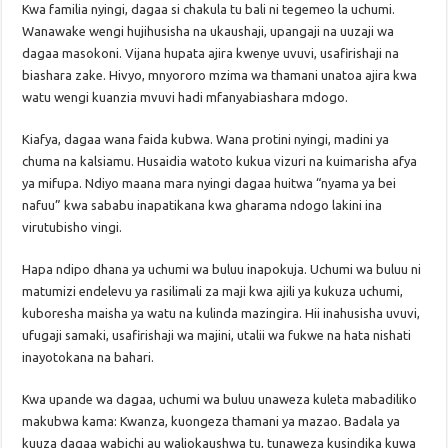
Kwa familia nyingi, dagaa si chakula tu bali ni tegemeo la uchumi.
Wanawake wengi hujihusisha na ukaushaji, upangaji na uuzaji wa
dagaa masokoni. Vijana hupata ajira kwenye uvuvi, usafirishaji na
biashara zake. Hivyo, mnyororo mzima wa thamani unatoa ajira kwa
watu wengi kuanzia mvuvi hadi mfanyabiashara mdogo.
Kiafya, dagaa wana faida kubwa. Wana protini nyingi, madini ya
chuma na kalsiamu. Husaidia watoto kukua vizuri na kuimarisha afya
ya mifupa. Ndiyo maana mara nyingi dagaa huitwa “nyama ya bei
nafuu” kwa sababu inapatikana kwa gharama ndogo lakini ina
virutubisho vingi.
Hapa ndipo dhana ya uchumi wa buluu inapokuja. Uchumi wa buluu ni
matumizi endelevu ya rasilimali za maji kwa ajili ya kukuza uchumi,
kuboresha maisha ya watu na kulinda mazingira. Hii inahusisha uvuvi,
ufugaji samaki, usafirishaji wa majini, utalii wa fukwe na hata nishati
inayotokana na bahari.
Kwa upande wa dagaa, uchumi wa buluu unaweza kuleta mabadiliko
makubwa kama: Kwanza, kuongeza thamani ya mazao. Badala ya
kuuza dagaa wabichi au waliokaushwa tu, tunaweza kusindika kuwa