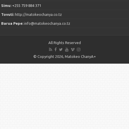
Simu:
+255 759 884 371
Tovuti:
http://matokeochanya.co.tz
Barua Pepe:
info@matokeochanya.co.tz
All Rights Reserved
© Copyright 2026, Matokeo ChanyA+