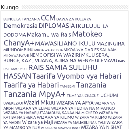
Kiungo
CCM
DAWA ZA KULEVYA
BUNGE LA TANZANIA
Demokrasia
DIPLOMASIA
IKULU
JIJI LA
Matokeo
Makamu wa Rais
DODOMA
ChanyA+
MAWASILIANO IKULU
MAZINGIRA
MIUNDOMBINU
MKOA WA DAR ES SALAAM
MKOA WA ARUSHA
OFISI YA WAZIRI MKUU SERA,
NEMC
MKOA WA PWANI
BUNGE, KAZI, VIJANA, AJIRA NA WENYE ULEMAVU
RAIS
RAIS SAMIA SULUHU
DKT. MAGUFULI
HASSAN
Taarifa Vyombo vya Habari
Tanzania
Taarifa ya Habari
TAMISEMI
Tanzania MpyA+
UCHUMI
TUME YA UCHAGUZI
Waziri Mkuu
WIZARA YA AFYA
WIZARA YA
UWEKEZAJI
ARDHI
WIZARA YA ELIMU
WIZARA YA FEDHA NA MIPANGO
WIZARA YA HABARI,UTAMADUNI, SANAA NA MICHEZO
WIZARA YA
WIZARA YA KILIMO
KATIBA NA SHERIA
WIZARA YA KILIMO
WIZARA
Wizara ya Maji
WIZARA
YA MADINI
WIZARA YA MALIASILI NA UTALII
WIZARA YA NISHATI
YA MAMBO YA NJE
WIZARA YA MAWASILIANO