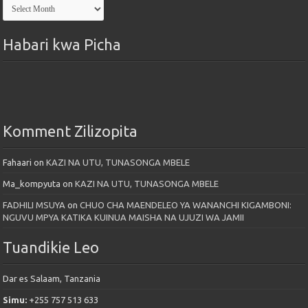
Kutoka
Maktaba
Habari kwa Picha
Komment Zilizopita
Fahaari
on
KAZI NA UTU, TUNASONGA MBELE
Ma_kompyuta
on
KAZI NA UTU, TUNASONGA MBELE
FADHILI MSUYA
on
CHUO CHA MAENDELEO YA WANANCHI KIGAMBONI:
NGUVU MPYA KATIKA KUINUA MAISHA NA UJUZI WA JAMII
Tuandikie Leo
Dar es Salaam, Tanzania
Simu:
+255 757 513 633