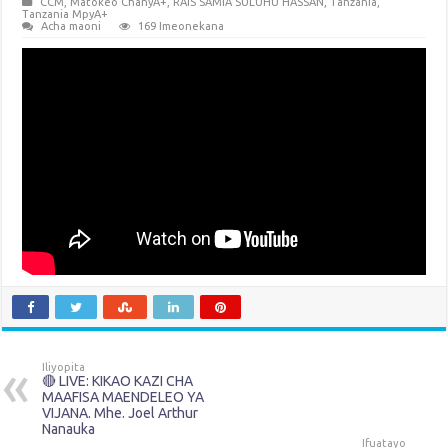
CCM
,
Matokeo ChanyA+
,
RAIS SAMIA SULUHU HASSAN
,
Tanzania
,
Tanzania MpyA+
Acha maoni
169 Imeonekana
Iliyopita
🔴 LIVE: KIKAO KAZI CHA
MAAFISA MAENDELEO YA
VIJANA. Mhe. Joel Arthur
Nanauka
Ifuatayo