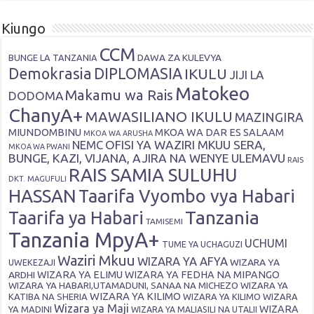
Kiungo
CCM
DAWA ZA KULEVYA
BUNGE LA TANZANIA
Demokrasia
DIPLOMASIA
IKULU
JIJI LA
Matokeo
Makamu wa Rais
DODOMA
ChanyA+
MAWASILIANO IKULU
MAZINGIRA
MIUNDOMBINU
MKOA WA DAR ES SALAAM
MKOA WA ARUSHA
OFISI YA WAZIRI MKUU SERA,
NEMC
MKOA WA PWANI
BUNGE, KAZI, VIJANA, AJIRA NA WENYE ULEMAVU
RAIS
RAIS SAMIA SULUHU
DKT. MAGUFULI
HASSAN
Taarifa Vyombo vya Habari
Tanzania
Taarifa ya Habari
TAMISEMI
Tanzania MpyA+
UCHUMI
TUME YA UCHAGUZI
Waziri Mkuu
WIZARA YA AFYA
WIZARA YA
UWEKEZAJI
ARDHI
WIZARA YA ELIMU
WIZARA YA FEDHA NA MIPANGO
WIZARA YA HABARI,UTAMADUNI, SANAA NA MICHEZO
WIZARA YA
WIZARA YA KILIMO
KATIBA NA SHERIA
WIZARA YA KILIMO
WIZARA
Wizara ya Maji
WIZARA
YA MADINI
WIZARA YA MALIASILI NA UTALII