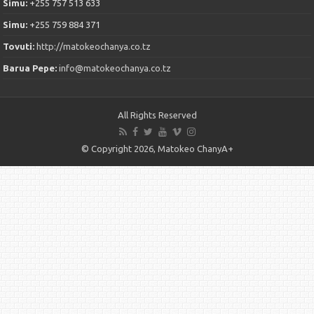
Simu:
+255 757 513 633
Simu:
+255 759 884 371
Tovuti:
http://matokeochanya.co.tz
Barua Pepe:
info@matokeochanya.co.tz
All Rights Reserved
© Copyright 2026, Matokeo ChanyA+