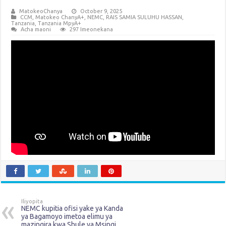
MatokeoChanya
October 9, 2025
CCM
,
Matokeo ChanyA+
,
NEMC
,
RAIS SAMIA SULUHU HASSAN
,
Tanzania
,
Tanzania MpyA+
Acha maoni
297 Imeonekana
Iliyopita
NEMC kupitia ofisi yake ya Kanda
ya Bagamoyo imetoa elimu ya
mazingira kwa Shule ya Msingi