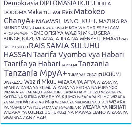
Demokrasia
DIPLOMASIA
IKULU
JIJI LA
Matokeo
Makamu wa Rais
DODOMA
ChanyA+
MAWASILIANO IKULU
MAZINGIRA
MIUNDOMBINU
MKOA WA DAR ES SALAAM
MKOA WA ARUSHA
OFISI YA WAZIRI MKUU SERA,
NEMC
MKOA WA PWANI
BUNGE, KAZI, VIJANA, AJIRA NA WENYE ULEMAVU
RAIS
RAIS SAMIA SULUHU
DKT. MAGUFULI
HASSAN
Taarifa Vyombo vya Habari
Tanzania
Taarifa ya Habari
TAMISEMI
Tanzania MpyA+
UCHUMI
TUME YA UCHAGUZI
Waziri Mkuu
WIZARA YA AFYA
WIZARA YA
UWEKEZAJI
ARDHI
WIZARA YA ELIMU
WIZARA YA FEDHA NA MIPANGO
WIZARA YA HABARI,UTAMADUNI, SANAA NA MICHEZO
WIZARA YA
WIZARA YA KILIMO
KATIBA NA SHERIA
WIZARA YA KILIMO
WIZARA
Wizara ya Maji
WIZARA
YA MADINI
WIZARA YA MALIASILI NA UTALII
WIZARA YA NISHATI
YA MAMBO YA NJE
WIZARA YA MAWASILIANO
WIZARA YA UJENZI,UCHUKUZI NA MAWASILIANO
WIZARA YA
ZANZIBAR
VIWANDA