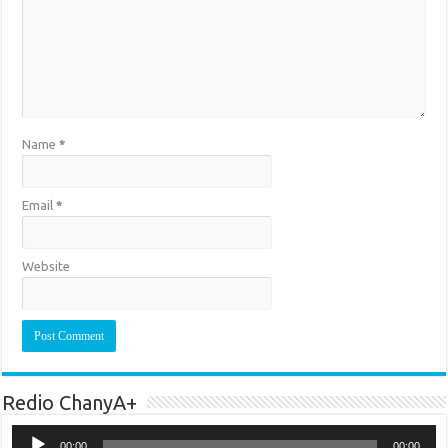
Name
*
Email
*
Website
Redio ChanyA+
Audio
Player
00:00
00:00