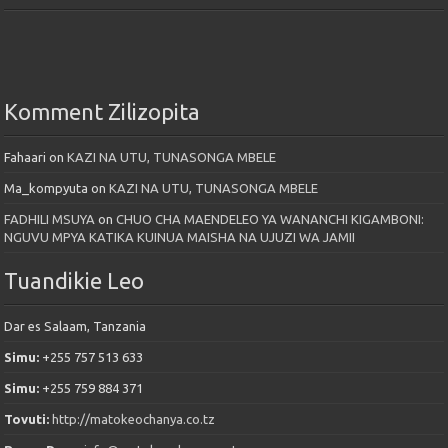
Komment Zilizopita
Fahaari
on
KAZI NA UTU, TUNASONGA MBELE
Ma_kompyuta
on
KAZI NA UTU, TUNASONGA MBELE
FADHILI MSUYA
on
CHUO CHA MAENDELEO YA WANANCHI KIGAMBONI:
NGUVU MPYA KATIKA KUINUA MAISHA NA UJUZI WA JAMII
Tuandikie Leo
Dar es Salaam, Tanzania
Simu:
+255 757 513 633
Simu:
+255 759 884 371
Tovuti:
http://matokeochanya.co.tz