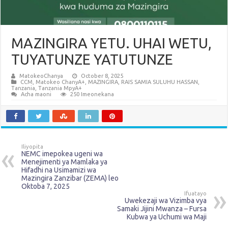
MAZINGIRA YETU. UHAI WETU,
TUYATUNZE YATUTUNZE
MatokeoChanya
October 8, 2025
CCM
,
Matokeo ChanyA+
,
MAZINGIRA
,
RAIS SAMIA SULUHU HASSAN
,
Tanzania
,
Tanzania MpyA+
Acha maoni
250 Imeonekana
Iliyopita
NEMC imepokea ugeni wa
Menejimenti ya Mamlaka ya
Hifadhi na Usimamizi wa
Mazingira Zanzibar (ZEMA) leo
Oktoba 7, 2025
Ifuatayo
Uwekezaji wa Vizimba vya
Samaki Jijini Mwanza – Fursa
Kubwa ya Uchumi wa Maji