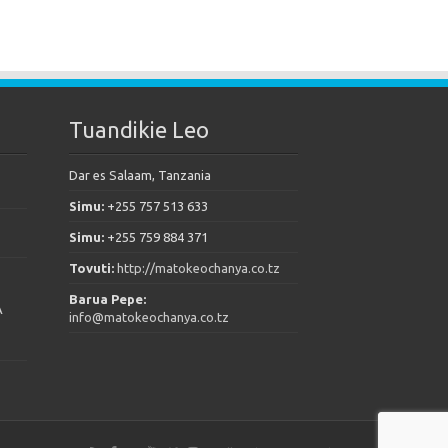
Tuandikie Leo
Dar es Salaam, Tanzania
Simu:
+255 757 513 633
Simu:
+255 759 884 371
Tovuti:
http://matokeochanya.co.tz
Barua Pepe:
A
info@matokeochanya.co.tz