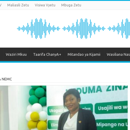
V
Maliasili Zetu
Visiwa Vyetu
Mbuga Zetu
Waziri Mkuu
Taarifa ChanyA+
Mitandao ya Kijamii
Wasiliana Nas
A NEMC