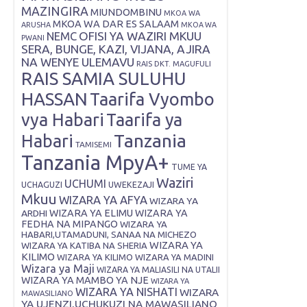
MAZINGIRA
MIUNDOMBINU
MKOA WA
MKOA WA DAR ES SALAAM
ARUSHA
MKOA WA
OFISI YA WAZIRI MKUU
NEMC
PWANI
SERA, BUNGE, KAZI, VIJANA, AJIRA
NA WENYE ULEMAVU
RAIS DKT. MAGUFULI
RAIS SAMIA SULUHU
HASSAN
Taarifa Vyombo
vya Habari
Taarifa ya
Tanzania
Habari
TAMISEMI
Tanzania MpyA+
TUME YA
Waziri
UCHUMI
UWEKEZAJI
UCHAGUZI
Mkuu
WIZARA YA AFYA
WIZARA YA
ARDHI
WIZARA YA ELIMU
WIZARA YA
FEDHA NA MIPANGO
WIZARA YA
HABARI,UTAMADUNI, SANAA NA MICHEZO
WIZARA YA
WIZARA YA KATIBA NA SHERIA
KILIMO
WIZARA YA KILIMO
WIZARA YA MADINI
Wizara ya Maji
WIZARA YA MALIASILI NA UTALII
WIZARA YA MAMBO YA NJE
WIZARA YA
WIZARA YA NISHATI
WIZARA
MAWASILIANO
YA UJENZI,UCHUKUZI NA MAWASILIANO