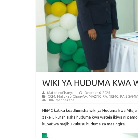
WIKI YA HUDUMA KWA 
MatokeoChanya
October 6, 2025
CCM
,
Matokeo ChanyA+
,
MAZINGIRA
,
NEMC
,
RAIS SAMI
304 Imeonekana
NEMC katika kuadhimisha wiki ya Huduma kwa Mteja y
zake ili kurahisisha huduma kwa wateja ikiwa ni pa
kupatiwa majibu kuhusu huduma za mazingira