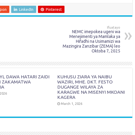
upon
LinkedIn
Pinterest
Ifuatayo
NEMC imepokea ugeni wa
Menejimenti ya Mamlaka ya
Hifadhi na Usimamizi wa
Mazingira Zanzibar (ZEMA) leo
Oktoba 7, 2025
L DAWA HATARI ZAIDI
KUHUSU ZIARA YA NAIBU
I ZAKAMATWA
WAZIRI, MHE. DKT. FESTO
IA
DUGANGE WILAYA ZA
KARAGWE NA MISENYI MKOANI
 2026
KAGERA
March 1, 2026