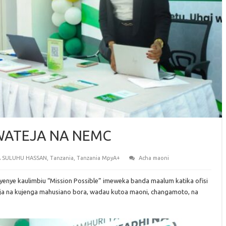
WATEJA NA NEMC
A SULUHU HASSAN
,
Tanzania
,
Tanzania MpyA+
Acha maoni
enye kaulimbiu “Mission Possible” imeweka banda maalum katika ofisi
moja na kujenga mahusiano bora, wadau kutoa maoni, changamoto, na