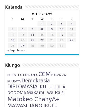
Kalenda
October 2025
S
M
T
W
T
F
S
1
2
3
4
5
6
7
8
9
10
11
12
13
14
15
16
17
18
19
20
21
22
23
24
25
26
27
28
29
30
31
« Sep
Nov »
Kiungo
CCM
DAWA ZA
BUNGE LA TANZANIA
Demokrasia
KULEVYA
DIPLOMASIA
IKULU
JIJI LA
Makamu wa Rais
DODOMA
Matokeo ChanyA+
MAWASILIANO IKULU