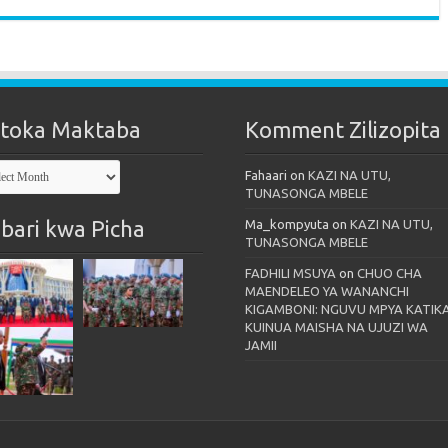
toka Maktaba
Komment Zilizopita
oka
Fahaari
on
KAZI NA UTU,
taba
TUNASONGA MBELE
bari kwa Picha
Ma_kompyuta
on
KAZI NA UTU,
TUNASONGA MBELE
FADHILI MSUYA
on
CHUO CHA
MAENDELEO YA WANANCHI
KIGAMBONI: NGUVU MPYA KATIK
KUINUA MAISHA NA UJUZI WA
JAMII