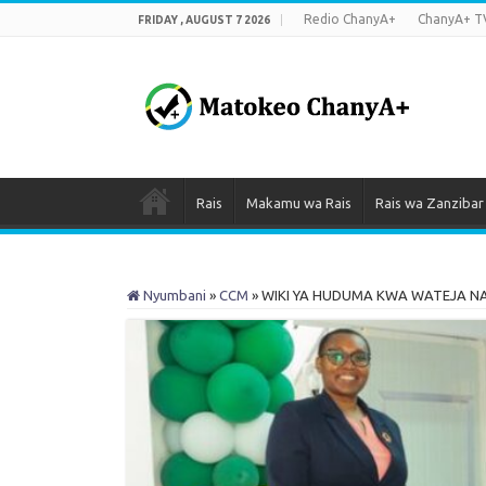
Redio ChanyA+
ChanyA+ T
FRIDAY , AUGUST 7 2026
Rais
Makamu wa Rais
Rais wa Zanzibar
Nyumbani
»
CCM
»
WIKI YA HUDUMA KWA WATEJA N