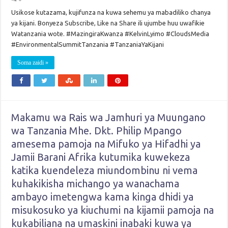
Usikose kutazama, kujifunza na kuwa sehemu ya mabadiliko chanya
ya kijani. Bonyeza Subscribe, Like na Share ili ujumbe huu uwafikie
Watanzania wote. #MazingiraKwanza #KelvinLyimo #CloudsMedia
#EnvironmentalSummitTanzania #TanzaniaYaKijani
Soma zaidi »
Makamu wa Rais wa Jamhuri ya Muungano
wa Tanzania Mhe. Dkt. Philip Mpango
amesema pamoja na Mifuko ya Hifadhi ya
Jamii Barani Afrika kutumika kuwekeza
katika kuendeleza miundombinu ni vema
kuhakikisha michango ya wanachama
ambayo imetengwa kama kinga dhidi ya
misukosuko ya kiuchumi na kijamii pamoja na
kukabiliana na umaskini inabaki kuwa ya