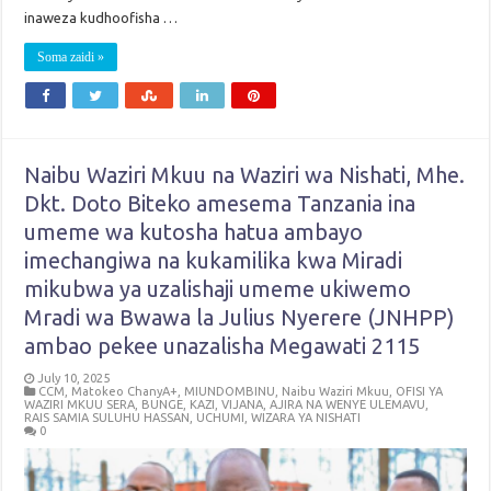
inaweza kudhoofisha …
Soma zaidi »
Naibu Waziri Mkuu na Waziri wa Nishati, Mhe.
Dkt. Doto Biteko amesema Tanzania ina
umeme wa kutosha hatua ambayo
imechangiwa na kukamilika kwa Miradi
mikubwa ya uzalishaji umeme ukiwemo
Mradi wa Bwawa la Julius Nyerere (JNHPP)
ambao pekee unazalisha Megawati 2115
July 10, 2025
CCM
,
Matokeo ChanyA+
,
MIUNDOMBINU
,
Naibu Waziri Mkuu
,
OFISI YA
WAZIRI MKUU SERA, BUNGE, KAZI, VIJANA, AJIRA NA WENYE ULEMAVU
,
RAIS SAMIA SULUHU HASSAN
,
UCHUMI
,
WIZARA YA NISHATI
0