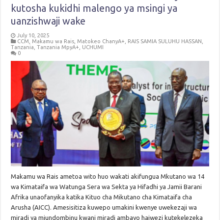
kutosha kukidhi malengo ya msingi ya
uanzishwaji wake
July 10, 2025
CCM
,
Makamu wa Rais
,
Matokeo ChanyA+
,
RAIS SAMIA SULUHU HASSAN
,
Tanzania
,
Tanzania MpyA+
,
UCHUMI
0
Makamu wa Rais ametoa wito huo wakati akifungua Mkutano wa 14
wa Kimataifa wa Watunga Sera wa Sekta ya Hifadhi ya Jamii Barani
Afrika unaofanyika katika Kituo cha Mikutano cha Kimataifa cha
Arusha (AICC). Amesisitiza kuwepo umakini kwenye uwekezaji wa
miradi ya miundombinu kwani miradi ambayo haiwezi kutekelezeka