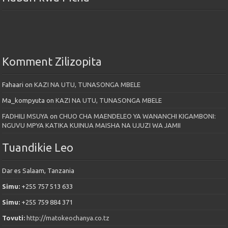
Komment Zilizopita
Fahaari
on
KAZI NA UTU, TUNASONGA MBELE
Ma_kompyuta
on
KAZI NA UTU, TUNASONGA MBELE
FADHILI MSUYA
on
CHUO CHA MAENDELEO YA WANANCHI KIGAMBONI:
NGUVU MPYA KATIKA KUINUA MAISHA NA UJUZI WA JAMII
Tuandikie Leo
Dar es Salaam, Tanzania
Simu:
+255 757 513 633
Simu:
+255 759 884 371
Tovuti:
http://matokeochanya.co.tz