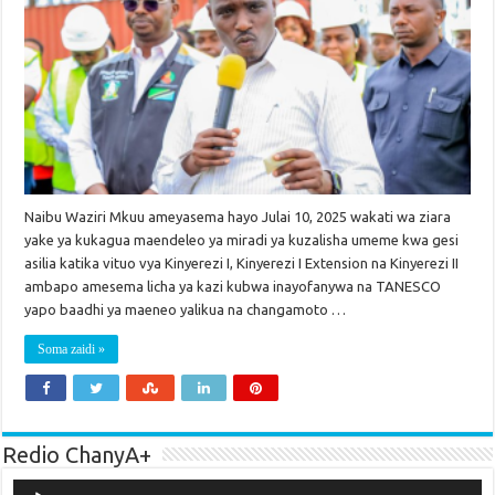
Naibu Waziri Mkuu ameyasema hayo Julai 10, 2025 wakati wa ziara
yake ya kukagua maendeleo ya miradi ya kuzalisha umeme kwa gesi
asilia katika vituo vya Kinyerezi I, Kinyerezi I Extension na Kinyerezi II
ambapo amesema licha ya kazi kubwa inayofanywa na TANESCO
yapo baadhi ya maeneo yalikua na changamoto …
Soma zaidi »
Redio ChanyA+
Audio