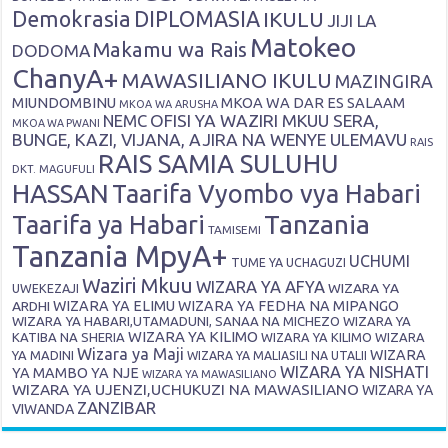
Demokrasia
DIPLOMASIA
IKULU
JIJI LA
Matokeo
Makamu wa Rais
DODOMA
ChanyA+
MAWASILIANO IKULU
MAZINGIRA
MIUNDOMBINU
MKOA WA DAR ES SALAAM
MKOA WA ARUSHA
OFISI YA WAZIRI MKUU SERA,
NEMC
MKOA WA PWANI
BUNGE, KAZI, VIJANA, AJIRA NA WENYE ULEMAVU
RAIS
RAIS SAMIA SULUHU
DKT. MAGUFULI
HASSAN
Taarifa Vyombo vya Habari
Tanzania
Taarifa ya Habari
TAMISEMI
Tanzania MpyA+
UCHUMI
TUME YA UCHAGUZI
Waziri Mkuu
WIZARA YA AFYA
WIZARA YA
UWEKEZAJI
ARDHI
WIZARA YA ELIMU
WIZARA YA FEDHA NA MIPANGO
WIZARA YA HABARI,UTAMADUNI, SANAA NA MICHEZO
WIZARA YA
WIZARA YA KILIMO
KATIBA NA SHERIA
WIZARA YA KILIMO
WIZARA
Wizara ya Maji
WIZARA
YA MADINI
WIZARA YA MALIASILI NA UTALII
WIZARA YA NISHATI
YA MAMBO YA NJE
WIZARA YA MAWASILIANO
WIZARA YA UJENZI,UCHUKUZI NA MAWASILIANO
WIZARA YA
ZANZIBAR
VIWANDA