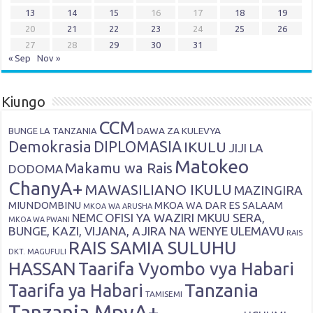
13
14
15
16
17
18
19
20
21
22
23
24
25
26
27
28
29
30
31
« Sep
Nov »
Kiungo
CCM
DAWA ZA KULEVYA
BUNGE LA TANZANIA
Demokrasia
DIPLOMASIA
IKULU
JIJI LA
Matokeo
Makamu wa Rais
DODOMA
ChanyA+
MAWASILIANO IKULU
MAZINGIRA
MIUNDOMBINU
MKOA WA DAR ES SALAAM
MKOA WA ARUSHA
OFISI YA WAZIRI MKUU SERA,
NEMC
MKOA WA PWANI
BUNGE, KAZI, VIJANA, AJIRA NA WENYE ULEMAVU
RAIS
RAIS SAMIA SULUHU
DKT. MAGUFULI
HASSAN
Taarifa Vyombo vya Habari
Tanzania
Taarifa ya Habari
TAMISEMI
Tanzania MpyA+