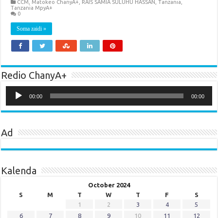
CCM
,
Matokeo ChanyA+
,
RAIS SAMIA SULUHU HASSAN
,
Tanzania
,
Tanzania MpyA+
0
Soma zaidi »
Redio ChanyA+
Audio
Player
00:00
00:00
Ad
Kalenda
October 2024
S
M
T
W
T
F
S
1
2
3
4
5
6
7
8
9
10
11
12