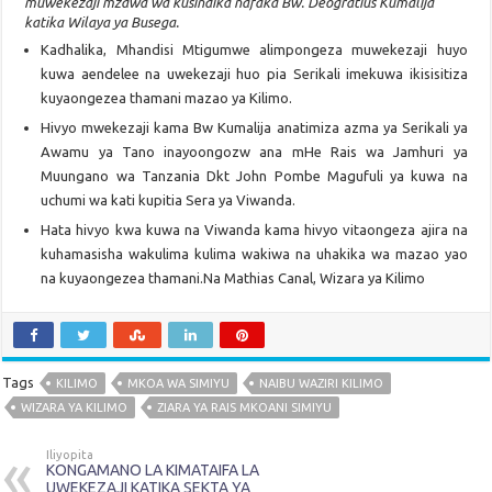
muwekezaji mzawa wa kusindika nafaka Bw. Deogratius Kumalija
katika Wilaya ya Busega.
Kadhalika, Mhandisi Mtigumwe alimpongeza muwekezaji huyo
kuwa aendelee na uwekezaji huo pia Serikali imekuwa ikisisitiza
kuyaongezea thamani mazao ya Kilimo.
Hivyo mwekezaji kama Bw Kumalija anatimiza azma ya Serikali ya
Awamu ya Tano inayoongozw ana mHe Rais wa Jamhuri ya
Muungano wa Tanzania Dkt John Pombe Magufuli ya kuwa na
uchumi wa kati kupitia Sera ya Viwanda.
Hata hivyo kwa kuwa na Viwanda kama hivyo vitaongeza ajira na
kuhamasisha wakulima kulima wakiwa na uhakika wa mazao yao
na kuyaongezea thamani.Na Mathias Canal, Wizara ya Kilimo
Tags
KILIMO
MKOA WA SIMIYU
NAIBU WAZIRI KILIMO
WIZARA YA KILIMO
ZIARA YA RAIS MKOANI SIMIYU
Iliyopita
KONGAMANO LA KIMATAIFA LA
UWEKEZAJI KATIKA SEKTA YA