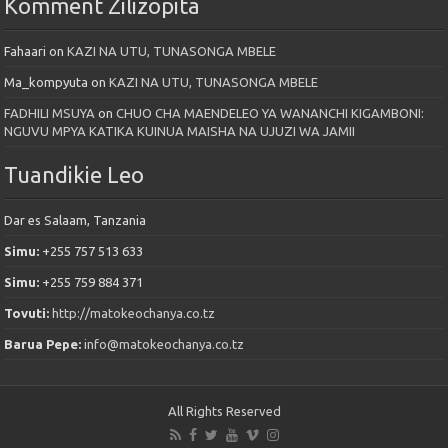
Komment Zilizopita
Fahaari
on
KAZI NA UTU, TUNASONGA MBELE
Ma_kompyuta
on
KAZI NA UTU, TUNASONGA MBELE
FADHILI MSUYA
on
CHUO CHA MAENDELEO YA WANANCHI KIGAMBONI:
NGUVU MPYA KATIKA KUINUA MAISHA NA UJUZI WA JAMII
Tuandikie Leo
Dar es Salaam, Tanzania
Simu:
+255 757 513 633
Simu:
+255 759 884 371
Tovuti:
http://matokeochanya.co.tz
Barua Pepe:
info@matokeochanya.co.tz
All Rights Reserved