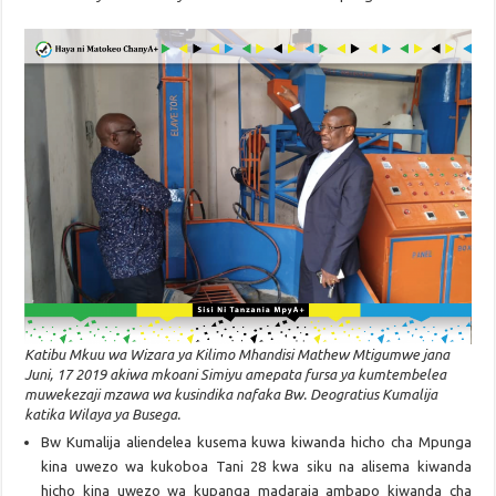
Katibu Mkuu wa Wizara ya Kilimo Mhandisi Mathew Mtigumwe jana
Juni, 17 2019 akiwa mkoani Simiyu amepata fursa ya kumtembelea
muwekezaji mzawa wa kusindika nafaka Bw. Deogratius Kumalija
katika Wilaya ya Busega.
Bw Kumalija aliendelea kusema kuwa kiwanda hicho cha Mpunga
kina uwezo wa kukoboa Tani 28 kwa siku na alisema kiwanda
hicho kina uwezo wa kupanga madaraja ambapo kiwanda cha