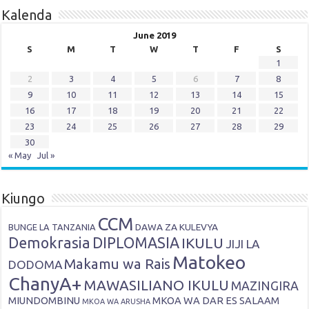
Kalenda
June 2019
S
M
T
W
T
F
S
1
2
3
4
5
6
7
8
9
10
11
12
13
14
15
16
17
18
19
20
21
22
23
24
25
26
27
28
29
30
« May
Jul »
Kiungo
CCM
DAWA ZA KULEVYA
BUNGE LA TANZANIA
Demokrasia
DIPLOMASIA
IKULU
JIJI LA
Matokeo
Makamu wa Rais
DODOMA
ChanyA+
MAWASILIANO IKULU
MAZINGIRA
MIUNDOMBINU
MKOA WA DAR ES SALAAM
MKOA WA ARUSHA