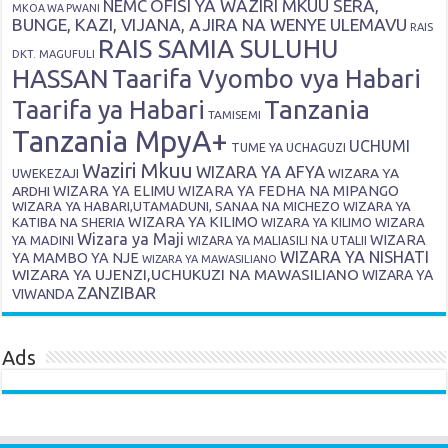
OFISI YA WAZIRI MKUU SERA,
NEMC
MKOA WA PWANI
BUNGE, KAZI, VIJANA, AJIRA NA WENYE ULEMAVU
RAIS
RAIS SAMIA SULUHU
DKT. MAGUFULI
HASSAN
Taarifa Vyombo vya Habari
Tanzania
Taarifa ya Habari
TAMISEMI
Tanzania MpyA+
UCHUMI
TUME YA UCHAGUZI
Waziri Mkuu
WIZARA YA AFYA
WIZARA YA
UWEKEZAJI
ARDHI
WIZARA YA ELIMU
WIZARA YA FEDHA NA MIPANGO
WIZARA YA HABARI,UTAMADUNI, SANAA NA MICHEZO
WIZARA YA
WIZARA YA KILIMO
KATIBA NA SHERIA
WIZARA YA KILIMO
WIZARA
Wizara ya Maji
WIZARA
YA MADINI
WIZARA YA MALIASILI NA UTALII
WIZARA YA NISHATI
YA MAMBO YA NJE
WIZARA YA MAWASILIANO
WIZARA YA UJENZI,UCHUKUZI NA MAWASILIANO
WIZARA YA
ZANZIBAR
VIWANDA
Ads