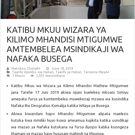
KATIBU MKUU WIZARA YA
KILIMO MHANDISI MTIGUMWE
AMTEMBELEA MSINDIKAJI WA
NAFAKA BUSEGA
Matokeo ChanyA+
June 18, 2019
Taarifa Vyombo vya Habari
,
Taarifa ya Habari
,
Tanzania MpyA+
7 Maoni
2,051 Imeonekana
Katibu Mkuu wa Wizara ya Kilimo Mhandisi Mathew Mtigumwe
jana Tarehe 17 Juni 2019 akiwa njiani kuelekea mkoani Simiyu
amepata fursa ya kumtembelea muwekezaji mzawa wa kusindika
Nafaka Bw Deogratius Kumalija katika Wilaya ya Busega.
Akiwa kiwandani hapo Mhandisi Mtigumwe alipata maelezo
kutoka kwa mmiliki huyo kuwa ameamua kujikita katika usindikaji
wa mazao ya Nafaka kutokana na fursa iliyopo katika kuongeza
thamani ya mazao hayo hususani mahindi na Mpunga.