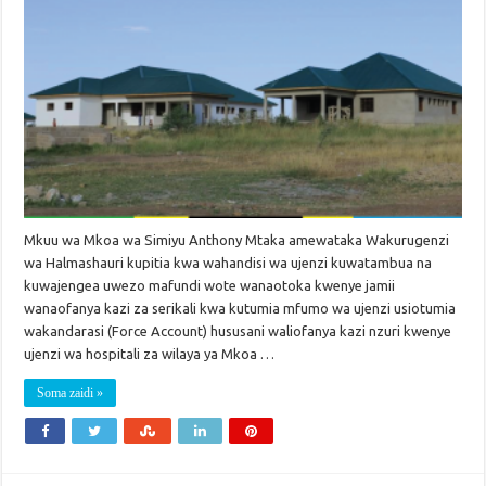
Mkuu wa Mkoa wa Simiyu Anthony Mtaka amewataka Wakurugenzi
wa Halmashauri kupitia kwa wahandisi wa ujenzi kuwatambua na
kuwajengea uwezo mafundi wote wanaotoka kwenye jamii
wanaofanya kazi za serikali kwa kutumia mfumo wa ujenzi usiotumia
wakandarasi (Force Account) hususani waliofanya kazi nzuri kwenye
ujenzi wa hospitali za wilaya ya Mkoa …
Soma zaidi »