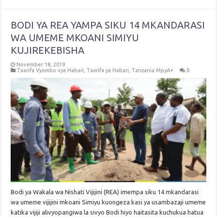
BODI YA REA YAMPA SIKU 14 MKANDARASI
WA UMEME MKOANI SIMIYU
KUJIREKEBISHA
November 18, 2019
Taarifa Vyombo vya Habari
,
Taarifa ya Habari
,
Tanzania MpyA+
0
Bodi ya Wakala wa Nishati Vijijini (REA) imempa siku 14 mkandarasi
wa umeme vijijini mkoani Simiyu kuongeza kasi ya usambazaji umeme
katika vijiji alivyopangiwa la sivyo Bodi hiyo haitasita kuchukua hatua