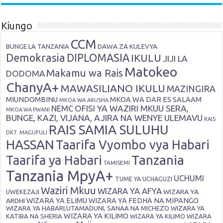
Kiungo
CCM
DAWA ZA KULEVYA
BUNGE LA TANZANIA
Demokrasia
DIPLOMASIA
IKULU
JIJI LA
Matokeo
Makamu wa Rais
DODOMA
ChanyA+
MAWASILIANO IKULU
MAZINGIRA
MIUNDOMBINU
MKOA WA DAR ES SALAAM
MKOA WA ARUSHA
OFISI YA WAZIRI MKUU SERA,
NEMC
MKOA WA PWANI
BUNGE, KAZI, VIJANA, AJIRA NA WENYE ULEMAVU
RAIS
RAIS SAMIA SULUHU
DKT. MAGUFULI
HASSAN
Taarifa Vyombo vya Habari
Tanzania
Taarifa ya Habari
TAMISEMI
Tanzania MpyA+
UCHUMI
TUME YA UCHAGUZI
Waziri Mkuu
WIZARA YA AFYA
WIZARA YA
UWEKEZAJI
ARDHI
WIZARA YA ELIMU
WIZARA YA FEDHA NA MIPANGO
WIZARA YA HABARI,UTAMADUNI, SANAA NA MICHEZO
WIZARA YA
WIZARA YA KILIMO
KATIBA NA SHERIA
WIZARA YA KILIMO
WIZARA