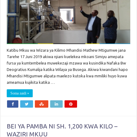
Katibu Mkuu wa Wizara ya Kilimo Mhandisi Mathew Mtigumwe jana
Tarehe 17 Juni 2019 akiwa njiani kuelekea mkoani Simiyu amepata
fursa ya kumtembelea muwekezaji mzawa wa kusindika Nafaka Bw
Deogratius Kumalija katika Wilaya ya Busega. Akiwa kiwandani hapo
Mhandisi Mtigumwe alipata maelezo kutoka kwa mmiliki huyo kuwa
ameamua kujikita katika …
Soma zaidi »
BEI YA PAMBA NI SH. 1,200 KWA KILO –
WAZIRI MKUU