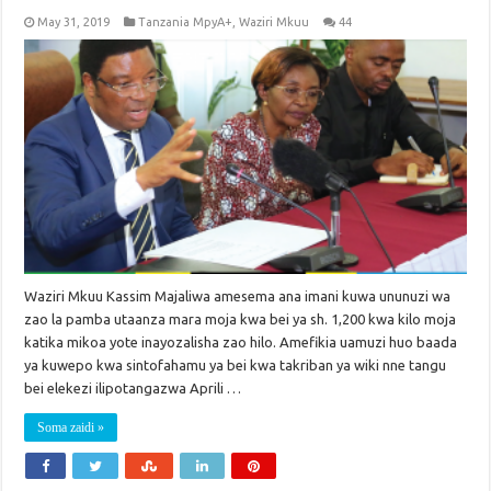
May 31, 2019
Tanzania MpyA+
,
Waziri Mkuu
44
Waziri Mkuu Kassim Majaliwa amesema ana imani kuwa ununuzi wa
zao la pamba utaanza mara moja kwa bei ya sh. 1,200 kwa kilo moja
katika mikoa yote inayozalisha zao hilo. Amefikia uamuzi huo baada
ya kuwepo kwa sintofahamu ya bei kwa takriban ya wiki nne tangu
bei elekezi ilipotangazwa Aprili …
Soma zaidi »