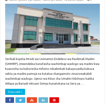
Taarifa Vyombo vya Habari
,
Taarifa ya Habari
,
Tanzania MpyA+
0
Serikali kupitia Mradi wa Usimamizi Endelevu wa Rasilimali Madini
(SMMRP), imeendelea kunufaisha wachimbaji wadogo wa madini kwa
kuanzisha na kuboresha mifumo mbalimbali itakayosaidia kukuza
sekta ya madini pamoja na kutatua changamoto zinazowakabili
wachimbaji wadogo. Ujenzi wa Kituo cha Umahiri kilichopo katika
Wilaya ya Bariadi mkoani Simiyu kunatokana na Sera ya …
Soma zaidi »