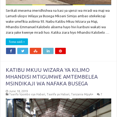
Serikali imesema imeridhishwa na kasi ya ujenzi wa mradi wa maji wa
Lamadi uliopo Wilaya ya Busega Mkoani Simiyu ambao utekelezaji
wake umefikia asilimia 93. Naibu Katibu Mkuu Wizara ya Maji,
Mhandisi Emmanuel Kalobelo alisema hayo hivi karibuni wakati wa
ziara yake kwenye mradi huo. Katika ziara hiyo Mhandisi Kalobelo …
Soma zaidi »
KATIBU MKUU WIZARA YA KILIMO
MHANDISI MTIGUMWE AMTEMBELEA
MSINDIKAJI WA NAFAKA BUSEGA
June 18, 2019
Taarifa Vyombo vya Habari
,
Taarifa ya Habari
,
Tanzania MpyA+
7