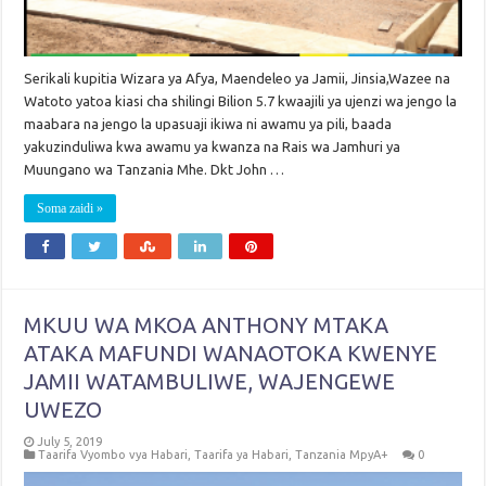
Serikali kupitia Wizara ya Afya, Maendeleo ya Jamii, Jinsia,Wazee na
Watoto yatoa kiasi cha shilingi Bilion 5.7 kwaajili ya ujenzi wa jengo la
maabara na jengo la upasuaji ikiwa ni awamu ya pili, baada
yakuzinduliwa kwa awamu ya kwanza na Rais wa Jamhuri ya
Muungano wa Tanzania Mhe. Dkt John …
Soma zaidi »
MKUU WA MKOA ANTHONY MTAKA
ATAKA MAFUNDI WANAOTOKA KWENYE
JAMII WATAMBULIWE, WAJENGEWE
UWEZO
July 5, 2019
Taarifa Vyombo vya Habari
,
Taarifa ya Habari
,
Tanzania MpyA+
0