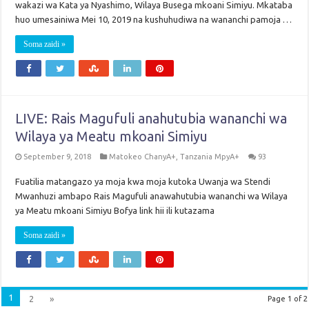
wakazi wa Kata ya Nyashimo, Wilaya Busega mkoani Simiyu. Mkataba
huo umesainiwa Mei 10, 2019 na kushuhudiwa na wananchi pamoja …
Soma zaidi »
LIVE: Rais Magufuli anahutubia wananchi wa
Wilaya ya Meatu mkoani Simiyu
September 9, 2018
Matokeo ChanyA+
,
Tanzania MpyA+
93
Fuatilia matangazo ya moja kwa moja kutoka Uwanja wa Stendi
Mwanhuzi ambapo Rais Magufuli anawahutubia wananchi wa Wilaya
ya Meatu mkoani Simiyu Bofya link hii ili kutazama
Soma zaidi »
1
2
»
Page 1 of 2