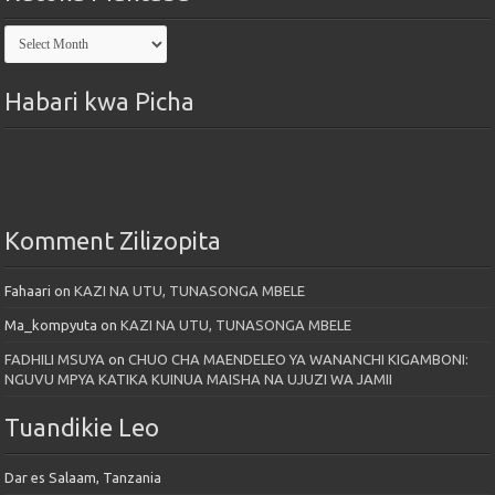
Kutoka
Maktaba
Habari kwa Picha
Komment Zilizopita
Fahaari
on
KAZI NA UTU, TUNASONGA MBELE
Ma_kompyuta
on
KAZI NA UTU, TUNASONGA MBELE
FADHILI MSUYA
on
CHUO CHA MAENDELEO YA WANANCHI KIGAMBONI:
NGUVU MPYA KATIKA KUINUA MAISHA NA UJUZI WA JAMII
Tuandikie Leo
Dar es Salaam, Tanzania