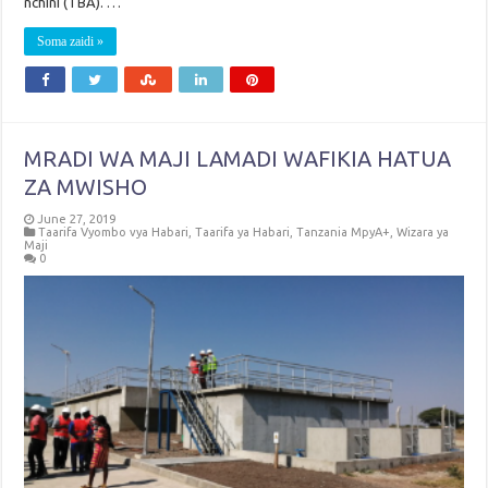
nchini (TBA). …
Soma zaidi »
MRADI WA MAJI LAMADI WAFIKIA HATUA
ZA MWISHO
June 27, 2019
Taarifa Vyombo vya Habari
,
Taarifa ya Habari
,
Tanzania MpyA+
,
Wizara ya
Maji
0