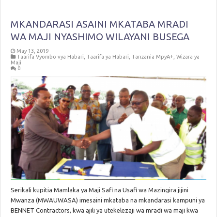
MKANDARASI ASAINI MKATABA MRADI
WA MAJI NYASHIMO WILAYANI BUSEGA
May 13, 2019
Taarifa Vyombo vya Habari
,
Taarifa ya Habari
,
Tanzania MpyA+
,
Wizara ya
Maji
0
Serikali kupitia Mamlaka ya Maji Safi na Usafi wa Mazingira jijini
Mwanza (MWAUWASA) imesaini mkataba na mkandarasi kampuni ya
BENNET Contractors, kwa ajili ya utekelezaji wa mradi wa maji kwa