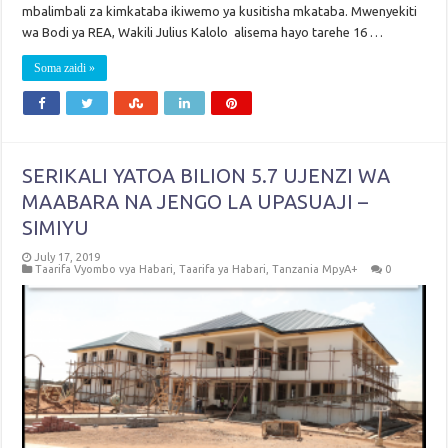
mbalimbali za kimkataba ikiwemo ya kusitisha mkataba. Mwenyekiti
wa Bodi ya REA, Wakili Julius Kalolo alisema hayo tarehe 16 …
Soma zaidi »
SERIKALI YATOA BILION 5.7 UJENZI WA
MAABARA NA JENGO LA UPASUAJI –
SIMIYU
July 17, 2019
Taarifa Vyombo vya Habari
,
Taarifa ya Habari
,
Tanzania MpyA+
0