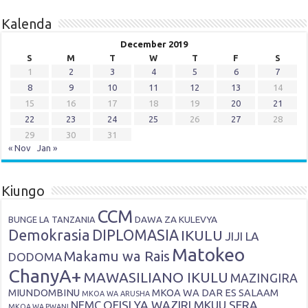
Kalenda
December 2019
S
M
T
W
T
F
S
1
2
3
4
5
6
7
8
9
10
11
12
13
14
15
16
17
18
19
20
21
22
23
24
25
26
27
28
29
30
31
« Nov
Jan »
Kiungo
CCM
DAWA ZA KULEVYA
BUNGE LA TANZANIA
Demokrasia
DIPLOMASIA
IKULU
JIJI LA
Matokeo
Makamu wa Rais
DODOMA
ChanyA+
MAWASILIANO IKULU
MAZINGIRA
MIUNDOMBINU
MKOA WA DAR ES SALAAM
MKOA WA ARUSHA
OFISI YA WAZIRI MKUU SERA,
NEMC
MKOA WA PWANI