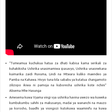
“Tumeamua kuchukua hatua za dhati kabisa kama serikali za
kuhakikisha Ushirika unasimamiwa ipasavyo, Ushirika unaonekana
kuimarika zaidi Ruvuma, Lindi na Mtwara kuliko maendeo ya
Pamba na Kahawa. Hivyo tuna kila sababu ya kutatua changamoto
zilizopo ikiwa ni pamoja na kuboresha ushirika kote nchini”
Alisema Mhe Hasunga
Amesema kuwa Vyama vingi vya ushirika havina uwezo wa kuweka
kumbukumbu sahihi za makusanyo, madai ya wananchi na mauzo
ya korosho, baadhi ya viongozi kutokuwa waaminifu na kuwa