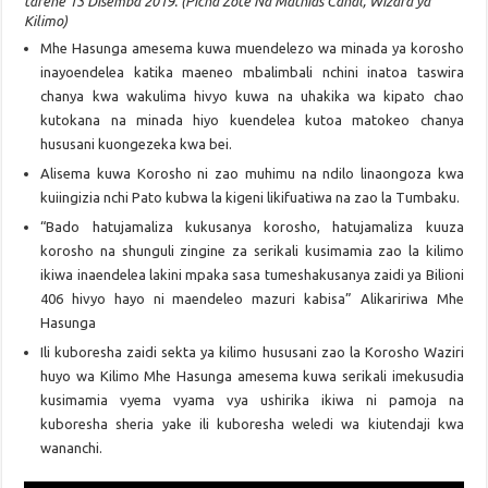
tarehe 13 Disemba 2019. (Picha Zote Na Mathias Canal, Wizara ya
Kilimo)
Mhe Hasunga amesema kuwa muendelezo wa minada ya korosho
inayoendelea katika maeneo mbalimbali nchini inatoa taswira
chanya kwa wakulima hivyo kuwa na uhakika wa kipato chao
kutokana na minada hiyo kuendelea kutoa matokeo chanya
hususani kuongezeka kwa bei.
Alisema kuwa Korosho ni zao muhimu na ndilo linaongoza kwa
kuiingizia nchi Pato kubwa la kigeni likifuatiwa na zao la Tumbaku.
“Bado hatujamaliza kukusanya korosho, hatujamaliza kuuza
korosho na shunguli zingine za serikali kusimamia zao la kilimo
ikiwa inaendelea lakini mpaka sasa tumeshakusanya zaidi ya Bilioni
406 hivyo hayo ni maendeleo mazuri kabisa” Alikaririwa Mhe
Hasunga
Ili kuboresha zaidi sekta ya kilimo hususani zao la Korosho Waziri
huyo wa Kilimo Mhe Hasunga amesema kuwa serikali imekusudia
kusimamia vyema vyama vya ushirika ikiwa ni pamoja na
kuboresha sheria yake ili kuboresha weledi wa kiutendaji kwa
wananchi.