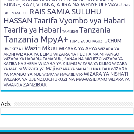
BUNGE, KAZI, VIJANA, AJIRA NA WENYE ULEMAVU
RAIS
RAIS SAMIA SULUHU
DKT. MAGUFULI
HASSAN
Taarifa Vyombo vya Habari
Tanzania
Taarifa ya Habari
TAMISEMI
Tanzania MpyA+
UCHUMI
TUME YA UCHAGUZI
Waziri Mkuu
WIZARA YA AFYA
WIZARA YA
UWEKEZAJI
ARDHI
WIZARA YA ELIMU
WIZARA YA FEDHA NA MIPANGO
WIZARA YA HABARI,UTAMADUNI, SANAA NA MICHEZO
WIZARA YA
WIZARA YA KILIMO
KATIBA NA SHERIA
WIZARA YA KILIMO
WIZARA
Wizara ya Maji
WIZARA
YA MADINI
WIZARA YA MALIASILI NA UTALII
WIZARA YA NISHATI
YA MAMBO YA NJE
WIZARA YA MAWASILIANO
WIZARA YA UJENZI,UCHUKUZI NA MAWASILIANO
WIZARA YA
ZANZIBAR
VIWANDA
Ads