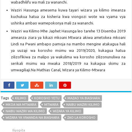
wabadhilifu wa mali za wananchi.
Waziri Hasunga amesema kuwa tayari wizara ya kilimo imeanza
kuchukua hatua za kisheria kwa viongozi wote wa vyama vya
ushirika ambao wamepokonya mali za wananchi.
Waziri wa Kilimo Mhe Japhet Hasunga leo tarehe 13 Disemba 2019
ameanza ziara ya kikazi mkoani Mtwara akiwa ametokea mkoani
Lindi na Pwani ambapo pamoja na mambo mengine atakagua hali
ya uuzaji wa korosho msimu wa 2019/2020, kukagua hatua
zilizofikiwa za malipo ya wakulima wa korosho zilizonunuliwa na
serikali msimu wa mwaka 2018/2019 na kukagua skimu za
umwagiliaji.Na Mathias Canal, Wizara ya Kilimo-Mtwara
Tags
KILIMO
KOROSHO YETU
MAZAO YA BIASHARA
MKOA WA MTWARA
MTWARA
NAIBU WAZIRI KILIMO
NAIBU WAZIRI WA KILIMO
WIZARA YA KILIMO
WIZARA YA VIWANDA NA BIASHARA
ZAO LA KOROSHO
Iliyopita