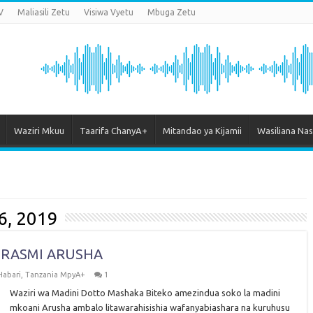
V
Maliasili Zetu
Visiwa Vyetu
Mbuga Zetu
Waziri Mkuu
Taarifa ChanyA+
Mitandao ya Kijamii
Wasiliana Nas
6, 2019
 RASMI ARUSHA
Habari
,
Tanzania MpyA+
1
Waziri wa Madini Dotto Mashaka Biteko amezindua soko la madini
mkoani Arusha ambalo litawarahisishia wafanyabiashara na kuruhusu