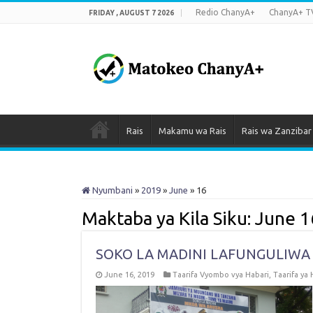
Redio ChanyA+
ChanyA+ T
FRIDAY , AUGUST 7 2026
Rais
Makamu wa Rais
Rais wa Zanzibar
Nyumbani
»
2019
»
June
»
16
Maktaba ya Kila Siku:
June 1
SOKO LA MADINI LAFUNGULIWA
June 16, 2019
Taarifa Vyombo vya Habari
,
Taarifa ya 