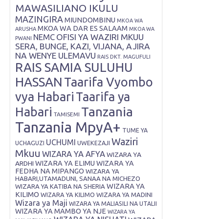
MAWASILIANO IKULU
MAZINGIRA
MIUNDOMBINU
MKOA WA
MKOA WA DAR ES SALAAM
ARUSHA
MKOA WA
OFISI YA WAZIRI MKUU
NEMC
PWANI
SERA, BUNGE, KAZI, VIJANA, AJIRA
NA WENYE ULEMAVU
RAIS DKT. MAGUFULI
RAIS SAMIA SULUHU
HASSAN
Taarifa Vyombo
vya Habari
Taarifa ya
Tanzania
Habari
TAMISEMI
Tanzania MpyA+
TUME YA
Waziri
UCHUMI
UWEKEZAJI
UCHAGUZI
Mkuu
WIZARA YA AFYA
WIZARA YA
ARDHI
WIZARA YA ELIMU
WIZARA YA
FEDHA NA MIPANGO
WIZARA YA
HABARI,UTAMADUNI, SANAA NA MICHEZO
WIZARA YA
WIZARA YA KATIBA NA SHERIA
KILIMO
WIZARA YA KILIMO
WIZARA YA MADINI
Wizara ya Maji
WIZARA YA MALIASILI NA UTALII
WIZARA YA MAMBO YA NJE
WIZARA YA