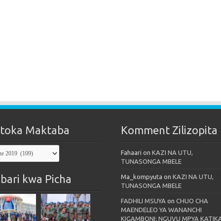
toka Maktaba
Komment Zilizopita
oka
Fahaari
on
KAZI NA UTU,
taba
TUNASONGA MBELE
bari kwa Picha
Ma_kompyuta
on
KAZI NA UTU,
TUNASONGA MBELE
FADHILI MSUYA
on
CHUO CHA
MAENDELEO YA WANANCHI
KIGAMBONI: NGUVU MPYA KATIK