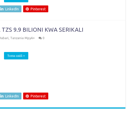
LinkedIn
Pinterest
TZS 9.9 BILIONI KWA SERIKALI
Habari
,
Tanzania MpyA+
0
Soma zaidi »
LinkedIn
Pinterest