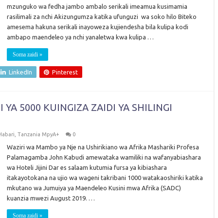
mzunguko wa fedha jambo ambalo serikali imeamua kusimamia
rasilimali za nchi Akizungumza katika ufunguzi wa soko hilo Biteko
amesema hakuna serikali inayoweza kujiendesha bila kulipa kodi
ambapo maendeleo ya nchi yanaletwa kwa kulipa …
Soma zaidi »
LinkedIn
Pinterest
YA 5000 KUINGIZA ZAIDI YA SHILINGI
Habari
,
Tanzania MpyA+
0
Waziri wa Mambo ya Nje na Ushirikiano wa Afrika Mashariki Profesa
Palamagamba John Kabudi amewataka wamiliki na wafanyabiashara
wa Hoteli Jijini Dar es salaam kutumia fursa ya kibiashara
itakayotokana na ujio wa wageni takribani 1000 watakaoshiriki katika
mkutano wa Jumuiya ya Maendeleo Kusini mwa Afrika (SADC)
kuanzia mwezi August 2019. …
Soma zaidi »