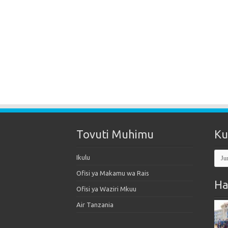
Tovuti Muhimu
Ku
Kut
Ikulu
Mak
Ofisi ya Makamu wa Rais
Ha
Ofisi ya Waziri Mkuu
Air Tanzania