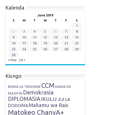
Kalenda
June 2019
S
M
T
W
T
F
S
1
2
3
4
5
6
7
8
9
10
11
12
13
14
15
16
17
18
19
20
21
22
23
24
25
26
27
28
29
30
« May
Jul »
Kiungo
CCM
DAWA ZA
BUNGE LA TANZANIA
Demokrasia
KULEVYA
DIPLOMASIA
IKULU
JIJI LA
Makamu wa Rais
DODOMA
Matokeo ChanyA+