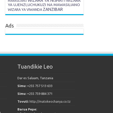
WIZARA YA NISHATI
WIZARA
MAWASILIANO
YA UJENZI,UCHUKUZI NA MAWASILIANO
ZANZIBAR
WIZARA YA VIWANDA
Ads
Tuandikie Leo
Dar es Salaam, Tanzania
Simu:
+255 757 513 633
Simu:
+255 759 884 371
Tovuti:
http://matokeochanya.co.tz
Barua Pepe:
A