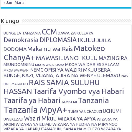
« Jan
Mar »
Kiungo
CCM
DAWA ZA KULEVYA
BUNGE LA TANZANIA
Demokrasia
DIPLOMASIA
IKULU
JIJI LA
Matokeo
Makamu wa Rais
DODOMA
ChanyA+
MAWASILIANO IKULU
MAZINGIRA
MIUNDOMBINU
MKOA WA DAR ES SALAAM
MKOA WA ARUSHA
OFISI YA WAZIRI MKUU SERA,
NEMC
MKOA WA PWANI
BUNGE, KAZI, VIJANA, AJIRA NA WENYE ULEMAVU
RAIS
RAIS SAMIA SULUHU
DKT. MAGUFULI
HASSAN
Taarifa Vyombo vya Habari
Tanzania
Taarifa ya Habari
TAMISEMI
Tanzania MpyA+
UCHUMI
TUME YA UCHAGUZI
Waziri Mkuu
WIZARA YA AFYA
WIZARA YA
UWEKEZAJI
ARDHI
WIZARA YA ELIMU
WIZARA YA FEDHA NA MIPANGO
WIZARA YA HABARI,UTAMADUNI, SANAA NA MICHEZO
WIZARA YA