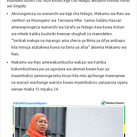
kusindika alizeti cha Yaza katika kijiji cha Ndago, wilayani Iramba mkoa
wa Singida.
Akizungumza na wananchi wa kijiji cha Ndago, Makamu wa Rais wa
Jamhuri ya Muungano wa Tanzania Mhe. Samia Suluhu Hassan
amewapongeza wananchi wa tarafa ya Ndago kwa kuwa mstari
wa mbele katika kushiriki kwenye shughuli za maendeleo.
“Serikali inakuja na mpango ama sheria ya Bima ya Afya ambapo
kila mmoja atatakiwa kuwa na bima ya afya” alisema Makamu wa
Rais.
Makamu wa Rais amewakumbusha wakazi wa Iramba
kukumbushana juu ya ugonjwa wa ukimwi kwani kasi ya
maambukizi yameongezeka hivyo kila mtu ajichunge mwenyewe
na wazazi wachunge watoto kwani maambukizo yanaanzia vijana
wenye miaka 15 mpaka 24.