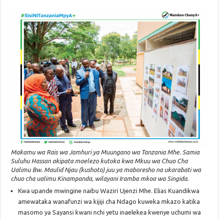
Makamu wa Rais wa Jamhuri ya Muungano wa Tanzania Mhe. Samia
Suluhu Hassan akipata maelezo kutoka kwa Mkuu wa Chuo Cha
Ualimu Bw. Maulid Njau (kushoto) juu ya maboresho na ukarabati wa
chuo cha ualimu Kinampanda, wilayani Iramba mkoa wa Singida.
Kwa upande mwingine naibu Waziri Ujenzi Mhe. Elias Kuandikwa
amewataka wanafunzi wa kijiji cha Ndago kuweka mkazo katika
masomo ya Sayansi kwani nchi yetu inaelekea kwenye uchumi wa