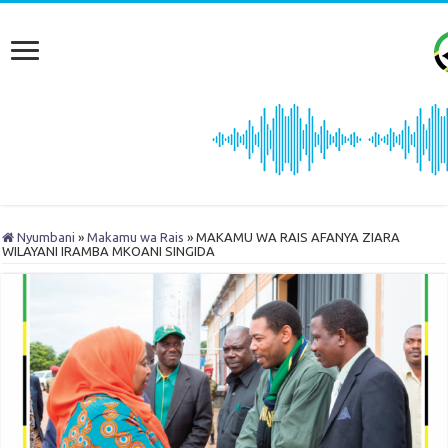
Nyumbani
»
Makamu wa Rais
»
MAKAMU WA RAIS AFANYA ZIARA
WILAYANI IRAMBA MKOANI SINGIDA