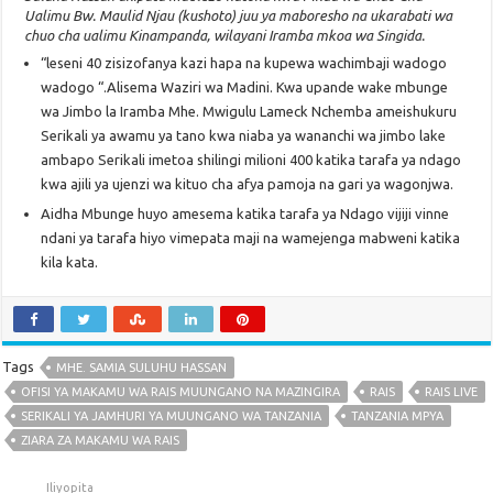
Ualimu Bw. Maulid Njau (kushoto) juu ya maboresho na ukarabati wa
chuo cha ualimu Kinampanda, wilayani Iramba mkoa wa Singida.
“leseni 40 zisizofanya kazi hapa na kupewa wachimbaji wadogo
wadogo “.Alisema Waziri wa Madini. Kwa upande wake mbunge
wa Jimbo la Iramba Mhe. Mwigulu Lameck Nchemba ameishukuru
Serikali ya awamu ya tano kwa niaba ya wananchi wa jimbo lake
ambapo Serikali imetoa shilingi milioni 400 katika tarafa ya ndago
kwa ajili ya ujenzi wa kituo cha afya pamoja na gari ya wagonjwa.
Aidha Mbunge huyo amesema katika tarafa ya Ndago vijiji vinne
ndani ya tarafa hiyo vimepata maji na wamejenga mabweni katika
kila kata.
Tags
MHE. SAMIA SULUHU HASSAN
OFISI YA MAKAMU WA RAIS MUUNGANO NA MAZINGIRA
RAIS
RAIS LIVE
SERIKALI YA JAMHURI YA MUUNGANO WA TANZANIA
TANZANIA MPYA
ZIARA ZA MAKAMU WA RAIS
Iliyopita