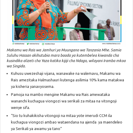
Makamu wa Rais wa Jamhuri ya Muungano wa Tanzania Mhe. Samia
Suluhu Hassan akihutubia mara baada ya kutembelea kiwanda cha
kusindika alizeti cha Yaza katika kijiji cha Ndago, wilayani Iramba mkoa
wa Singida.
Kuhusu uwezeshaji vijana, wanawake na walemavu, Makamu wa
Rais amezitaka Halmashauri kutenga asilimia 10% kama matakwa
ya kisheria yanavyosema.
Pamoja na mambo mengine Makamu wa Rais amewataka
wananchi kuchagua viongozi wa serikali za mitaa na vitongoji
wenye sifa.
“Sio tu kuhakikisha vitongoji na mitaa yote imerudi CCM ila
kuchagua viongozi ambao wataendana na ajenda ya maendeleo
ya Serikali ya awamu ya tano”