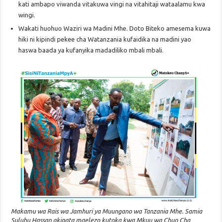
kati ambapo viwanda vitakuwa vingi na vitahitaji wataalamu kwa
wingi.
Wakati huohuo Waziri wa Madini Mhe. Doto Biteko amesema kuwa
hiki ni kipindi pekee cha Watanzania kufaidika na madini yao
haswa baada ya kufanyika madadiliko mbali mbali.
Makamu wa Rais wa Jamhuri ya Muungano wa Tanzania Mhe. Samia
Suluhu Hassan akipata maelezo kutoka kwa Mkuu wa Chuo Cha