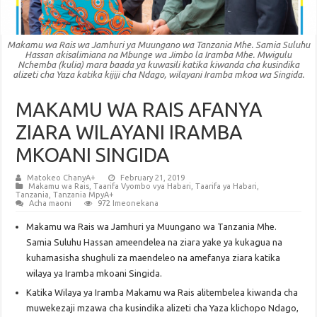
Makamu wa Rais wa Jamhuri ya Muungano wa Tanzania Mhe. Samia Suluhu
Hassan akisalimiana na Mbunge wa Jimbo la Iramba Mhe. Mwigulu
Nchemba (kulia) mara baada ya kuwasili katika kiwanda cha kusindika
alizeti cha Yaza katika kijiji cha Ndago, wilayani Iramba mkoa wa Singida.
MAKAMU WA RAIS AFANYA
ZIARA WILAYANI IRAMBA
MKOANI SINGIDA
Matokeo ChanyA+
February 21, 2019
Makamu wa Rais
,
Taarifa Vyombo vya Habari
,
Taarifa ya Habari
,
Tanzania
,
Tanzania MpyA+
Acha maoni
972 Imeonekana
Makamu wa Rais wa Jamhuri ya Muungano wa Tanzania Mhe.
Samia Suluhu Hassan ameendelea na ziara yake ya kukagua na
kuhamasisha shughuli za maendeleo na amefanya ziara katika
wilaya ya Iramba mkoani Singida.
Katika Wilaya ya Iramba Makamu wa Rais alitembelea kiwanda cha
muwekezaji mzawa cha kusindika alizeti cha Yaza klichopo Ndago,