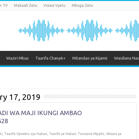
+ TV
Maliasili Zetu
Visiwa Vyetu
Mbuga Zetu
Waziri Mkuu
Taarifa ChanyA+
Mitandao ya Kijamii
Wasiliana Nas
ry 17, 2019
DI WA MAJI IKUNGI AMBAO
628
LU
,
Taarifa Vyombo vya Habari
,
Taarifa ya Habari
,
Tanzania MpyA+
,
Wizara ya