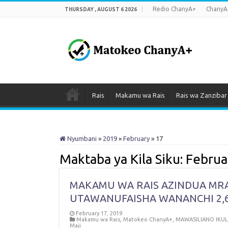
Redio ChanyA+
ChanyA
THURSDAY , AUGUST 6 2026
Rais
Makamu wa Rais
Rais wa Zanzibar
Nyumbani
»
2019
»
February
»
17
Maktaba ya Kila Siku:
Februa
MAKAMU WA RAIS AZINDUA MRA
UTAWANUFAISHA WANANCHI 2,
February 17, 2019
Makamu wa Rais
,
Matokeo ChanyA+
,
MAWASILIANO IKU
Maji