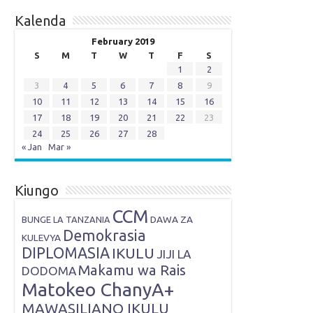
Kalenda
February 2019
S
M
T
W
T
F
S
1
2
3
4
5
6
7
8
9
10
11
12
13
14
15
16
17
18
19
20
21
22
23
24
25
26
27
28
« Jan
Mar »
Kiungo
CCM
DAWA ZA
BUNGE LA TANZANIA
Demokrasia
KULEVYA
DIPLOMASIA
IKULU
JIJI LA
Makamu wa Rais
DODOMA
Matokeo ChanyA+
MAWASILIANO IKULU