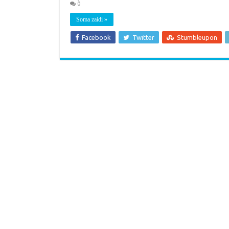
0
Soma zaidi »
Facebook
Twitter
Stumbleupon