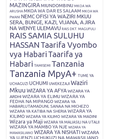
MAZINGIRA
MIUNDOMBINU
MKOA WA
MKOA WA DAR ES SALAAM
ARUSHA
MKOA WA
OFISI YA WAZIRI MKUU
NEMC
PWANI
SERA, BUNGE, KAZI, VIJANA, AJIRA
NA WENYE ULEMAVU
RAIS DKT. MAGUFULI
RAIS SAMIA SULUHU
HASSAN
Taarifa Vyombo
vya Habari
Taarifa ya
Tanzania
Habari
TAMISEMI
Tanzania MpyA+
TUME YA
Waziri
UCHUMI
UWEKEZAJI
UCHAGUZI
Mkuu
WIZARA YA AFYA
WIZARA YA
ARDHI
WIZARA YA ELIMU
WIZARA YA
FEDHA NA MIPANGO
WIZARA YA
HABARI,UTAMADUNI, SANAA NA MICHEZO
WIZARA YA
WIZARA YA KATIBA NA SHERIA
KILIMO
WIZARA YA KILIMO
WIZARA YA MADINI
Wizara ya Maji
WIZARA YA MALIASILI NA UTALII
WIZARA YA MAMBO YA NJE
WIZARA YA
WIZARA YA NISHATI
WIZARA
MAWASILIANO
YA UJENZI,UCHUKUZI NA MAWASILIANO