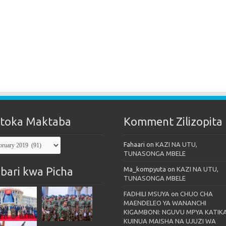
toka Maktaba
Komment Zilizopita
oka
Fahaari
on
KAZI NA UTU,
taba
TUNASONGA MBELE
bari kwa Picha
Ma_kompyuta
on
KAZI NA UTU,
TUNASONGA MBELE
FADHILI MSUYA
on
CHUO CHA
MAENDELEO YA WANANCHI
KIGAMBONI: NGUVU MPYA KATIK
KUINUA MAISHA NA UJUZI WA