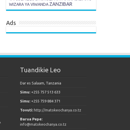
ZANZIBAR
WIZARA YA VIWANDA
Ads
Tuandikie Leo
Dar es Salaam, Tanzania
Simu:
+255 757 513 633
Simu:
+255 759 884 371
Tovuti:
http://matokeochanya.co.tz
Barua Pepe:
A
info@matokeochanya.co.tz