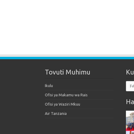
Tovuti Muhimu
Ku
Kut
Ikulu
Mak
Ofisi ya Makamu wa Rais
Ha
Ofisi ya Waziri Mkuu
Air Tanzania