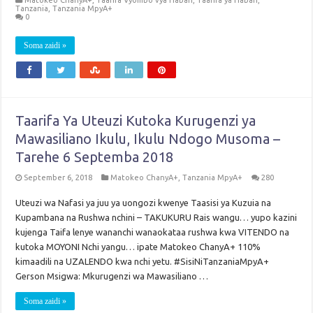
Matokeo ChanyA+
,
Taarifa Vyombo vya Habari
,
Taarifa ya Habari
,
Tanzania
,
Tanzania MpyA+
0
Soma zaidi »
Taarifa Ya Uteuzi Kutoka Kurugenzi ya
Mawasiliano Ikulu, Ikulu Ndogo Musoma –
Tarehe 6 Septemba 2018
September 6, 2018
Matokeo ChanyA+
,
Tanzania MpyA+
280
Uteuzi wa Nafasi ya juu ya uongozi kwenye Taasisi ya Kuzuia na
Kupambana na Rushwa nchini – TAKUKURU Rais wangu… yupo kazini
kujenga Taifa lenye wananchi wanaokataa rushwa kwa VITENDO na
kutoka MOYONI Nchi yangu… ipate Matokeo ChanyA+ 110%
kimaadili na UZALENDO kwa nchi yetu. #SisiNiTanzaniaMpyA+
Gerson Msigwa: Mkurugenzi wa Mawasiliano …
Soma zaidi »