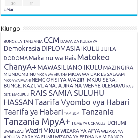
30
31
« Mar
Kiungo
CCM
DAWA ZA KULEVYA
BUNGE LA TANZANIA
Demokrasia
DIPLOMASIA
IKULU
JIJI LA
Matokeo
Makamu wa Rais
DODOMA
ChanyA+
MAWASILIANO IKULU
MAZINGIRA
MIUNDOMBINU
MKOA WA DAR ES SALAAM
MKOA WA ARUSHA
OFISI YA WAZIRI MKUU SERA,
NEMC
MKOA WA PWANI
BUNGE, KAZI, VIJANA, AJIRA NA WENYE ULEMAVU
RAIS
RAIS SAMIA SULUHU
DKT. MAGUFULI
HASSAN
Taarifa Vyombo vya Habari
Tanzania
Taarifa ya Habari
TAMISEMI
Tanzania MpyA+
UCHUMI
TUME YA UCHAGUZI
Waziri Mkuu
WIZARA YA AFYA
WIZARA YA
UWEKEZAJI
ARDHI
WIZARA YA ELIMU
WIZARA YA FEDHA NA MIPANGO