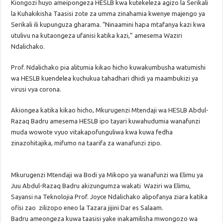
Kiongozi huyo ameipongeza HESLB kwa kutekeleza agizo la Serikali
la Kuhakikisha Taasisi zote za umma zinahamia kwenye majengo ya
Serikali ili kupunguza gharama. “Ninaamini hapa mtafanya kazi kwa
utulivu na kutaongeza ufanisi katika kazi,” amesema Waziri
Ndalichako.
Prof. Ndalichako pia alitumia kikao hicho kuwakumbusha watumishi
wa HESLB kuendelea kuchukua tahadhari dhidi ya maambukizi ya
virusi vya corona.
Akiongea katika kikao hicho, Mkurugenzi Mtendaji wa HESLB Abdul-
Razaq Badru amesema HESLB ipo tayari kuwahudumia wanafunzi
muda wowote vyuo vitakapofunguliwa kwa kuwa fedha
zinazohitajika, mifumo na taarifa za wanafunzi zipo.
Mkurugenzi Mtendaji wa Bodi ya Mikopo ya wanafunzi wa Elimu ya
Juu Abdul-Razaq Badru akizungumza wakati Waziri wa Elimu,
Sayansi na Teknolojia Prof. Joyce Ndalichako alipofanya ziara katika
ofisi zao zilizopo eneo la Tazara jijini Dar es Salaam.
Badru ameongeza kuwa taasisi yake inakamilisha mwongozo wa