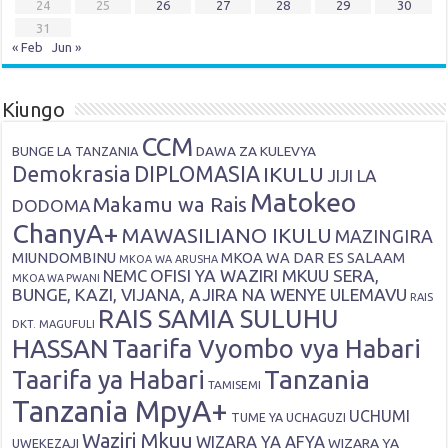
24
25
26
27
28
29
30
31
« Feb
Jun »
Kiungo
CCM
DAWA ZA KULEVYA
BUNGE LA TANZANIA
Demokrasia
DIPLOMASIA
IKULU
JIJI LA
Matokeo
Makamu wa Rais
DODOMA
ChanyA+
MAWASILIANO IKULU
MAZINGIRA
MIUNDOMBINU
MKOA WA DAR ES SALAAM
MKOA WA ARUSHA
OFISI YA WAZIRI MKUU SERA,
NEMC
MKOA WA PWANI
BUNGE, KAZI, VIJANA, AJIRA NA WENYE ULEMAVU
RAIS
RAIS SAMIA SULUHU
DKT. MAGUFULI
HASSAN
Taarifa Vyombo vya Habari
Tanzania
Taarifa ya Habari
TAMISEMI
Tanzania MpyA+
UCHUMI
TUME YA UCHAGUZI
Waziri Mkuu
WIZARA YA AFYA
WIZARA YA
UWEKEZAJI