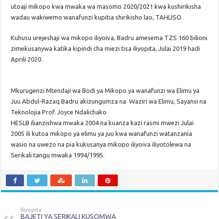
utoaji mikopo kwa mwaka wa masomo 2020/2021 kwa kushirikisha
wadau wakiwemo wanafunzi kupitia shirikisho lao, TAHLISO.
Kuhusu urejeshaji wa mikopo iliyoiva, Badru amesema TZS 160 bilioni
zimekusanywa katika kipindi cha miezi tisa iliyopita, Julai 2019 hadi
Aprili 2020.
Mkurugenzi Mtendaji wa Bodi ya Mikopo ya wanafunzi wa Elimu ya
Juu Abdul-Razaq Badru akizungumza na Waziri wa Elimu, Sayansi na
Teknolojia Prof. Joyce Ndalichako
HESLB ilianzishwa mwaka 2004 na kuanza kazi rasmi mwezi Julai
2005 ili kutoa mikopo ya elimu ya juu kwa wanafunzi watanzania
wasio na uwezo na pia kukusanya mikopo iliyoiva iliyotolewa na
Serikali tangu mwaka 1994/1995.
Iliyopita
BAJETI YA SERIKALI KUSOMWA