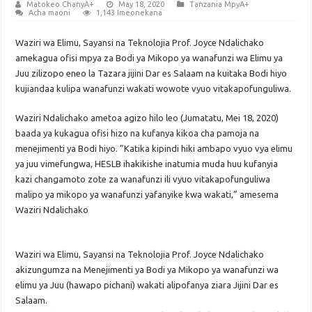
Matokeo ChanyA+
May 18, 2020
Tanzania MpyA+
Acha maoni
1,143 Imeonekana
Waziri wa Elimu, Sayansi na Teknolojia Prof. Joyce Ndalichako
amekagua ofisi mpya za Bodi ya Mikopo ya wanafunzi wa Elimu ya
Juu zilizopo eneo la Tazara jijini Dar es Salaam na kuitaka Bodi hiyo
kujiandaa kulipa wanafunzi wakati wowote vyuo vitakapofunguliwa.
Waziri Ndalichako ametoa agizo hilo leo (Jumatatu, Mei 18, 2020)
baada ya kukagua ofisi hizo na kufanya kikoa cha pamoja na
menejimenti ya Bodi hiyo. ”Katika kipindi hiki ambapo vyuo vya elimu
ya juu vimefungwa, HESLB ihakikishe inatumia muda huu kufanyia
kazi changamoto zote za wanafunzi ili vyuo vitakapofunguliwa
malipo ya mikopo ya wanafunzi yafanyike kwa wakati,” amesema
Waziri Ndalichako
Waziri wa Elimu, Sayansi na Teknolojia Prof. Joyce Ndalichako
akizungumza na Menejimenti ya Bodi ya Mikopo ya wanafunzi wa
elimu ya Juu (hawapo pichani) wakati alipofanya ziara Jijini Dar es
Salaam.