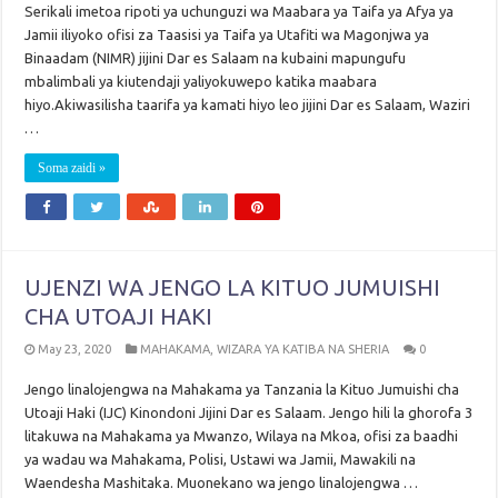
Serikali imetoa ripoti ya uchunguzi wa Maabara ya Taifa ya Afya ya
Jamii iliyoko ofisi za Taasisi ya Taifa ya Utafiti wa Magonjwa ya
Binaadam (NIMR) jijini Dar es Salaam na kubaini mapungufu
mbalimbali ya kiutendaji yaliyokuwepo katika maabara
hiyo.Akiwasilisha taarifa ya kamati hiyo leo jijini Dar es Salaam, Waziri
…
Soma zaidi »
UJENZI WA JENGO LA KITUO JUMUISHI
CHA UTOAJI HAKI
May 23, 2020
MAHAKAMA
,
WIZARA YA KATIBA NA SHERIA
0
Jengo linalojengwa na Mahakama ya Tanzania la Kituo Jumuishi cha
Utoaji Haki (IJC) Kinondoni Jijini Dar es Salaam. Jengo hili la ghorofa 3
litakuwa na Mahakama ya Mwanzo, Wilaya na Mkoa, ofisi za baadhi
ya wadau wa Mahakama, Polisi, Ustawi wa Jamii, Mawakili na
Waendesha Mashitaka. Muonekano wa jengo linalojengwa …