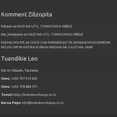
Komment Zilizopita
Fahaari
on
KAZI NA UTU, TUNASONGA MBELE
Ma_kompyuta
on
KAZI NA UTU, TUNASONGA MBELE
FADHILI MSUYA
on
CHUO CHA MAENDELEO YA WANANCHI KIGAMBONI:
NGUVU MPYA KATIKA KUINUA MAISHA NA UJUZI WA JAMII
Tuandikie Leo
Dar es Salaam, Tanzania
Simu:
+255 757 513 633
Simu:
+255 759 884 371
Tovuti:
http://matokeochanya.co.tz
Barua Pepe:
info@matokeochanya.co.tz