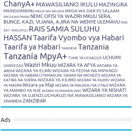
ChanyA+
MAWASILIANO IKULU
MAZINGIRA
MIUNDOMBINU
MKOA WA DAR ES SALAAM
MKOA WA ARUSHA
OFISI YA WAZIRI MKUU SERA,
NEMC
MKOA WA PWANI
BUNGE, KAZI, VIJANA, AJIRA NA WENYE ULEMAVU
RAIS
RAIS SAMIA SULUHU
DKT. MAGUFULI
HASSAN
Taarifa Vyombo vya Habari
Tanzania
Taarifa ya Habari
TAMISEMI
Tanzania MpyA+
UCHUMI
TUME YA UCHAGUZI
Waziri Mkuu
WIZARA YA AFYA
WIZARA YA
UWEKEZAJI
ARDHI
WIZARA YA ELIMU
WIZARA YA FEDHA NA MIPANGO
WIZARA YA HABARI,UTAMADUNI, SANAA NA MICHEZO
WIZARA YA
WIZARA YA KILIMO
KATIBA NA SHERIA
WIZARA YA KILIMO
WIZARA
Wizara ya Maji
WIZARA
YA MADINI
WIZARA YA MALIASILI NA UTALII
WIZARA YA NISHATI
YA MAMBO YA NJE
WIZARA YA MAWASILIANO
WIZARA YA UJENZI,UCHUKUZI NA MAWASILIANO
WIZARA YA
ZANZIBAR
VIWANDA
Ads