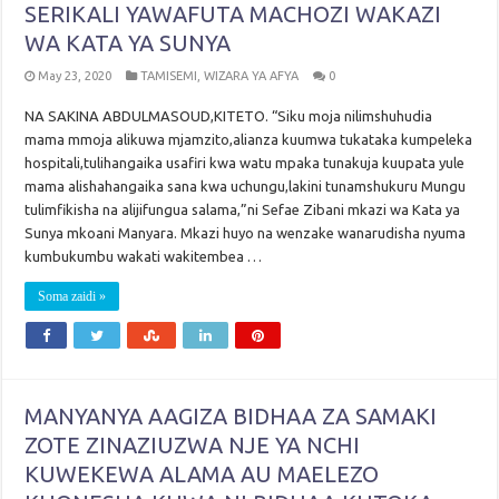
SERIKALI YAWAFUTA MACHOZI WAKAZI
WA KATA YA SUNYA
May 23, 2020
TAMISEMI
,
WIZARA YA AFYA
0
NA SAKINA ABDULMASOUD,KITETO. “Siku moja nilimshuhudia
mama mmoja alikuwa mjamzito,alianza kuumwa tukataka kumpeleka
hospitali,tulihangaika usafiri kwa watu mpaka tunakuja kuupata yule
mama alishahangaika sana kwa uchungu,lakini tunamshukuru Mungu
tulimfikisha na alijifungua salama,”ni Sefae Zibani mkazi wa Kata ya
Sunya mkoani Manyara. Mkazi huyo na wenzake wanarudisha nyuma
kumbukumbu wakati wakitembea …
Soma zaidi »
MANYANYA AAGIZA BIDHAA ZA SAMAKI
ZOTE ZINAZIUZWA NJE YA NCHI
KUWEKEWA ALAMA AU MAELEZO