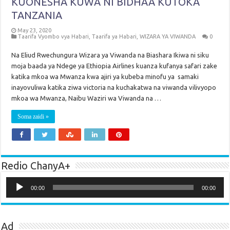
KUONESHA KUWA NI BIDHAA KUTOKA
TANZANIA
May 23, 2020
Taarifa Vyombo vya Habari
,
Taarifa ya Habari
,
WIZARA YA VIWANDA
0
Na Eliud Rwechungura Wizara ya Viwanda na Biashara Ikiwa ni siku
moja baada ya Ndege ya Ethiopia Airlines kuanza kufanya safari zake
katika mkoa wa Mwanza kwa ajiri ya kubeba minofu ya samaki
inayovuliwa katika ziwa victoria na kuchakatwa na viwanda vilivyopo
mkoa wa Mwanza, Naibu Waziri wa Viwanda na …
Soma zaidi »
Redio ChanyA+
Audio
Player
00:00
00:00
Ad