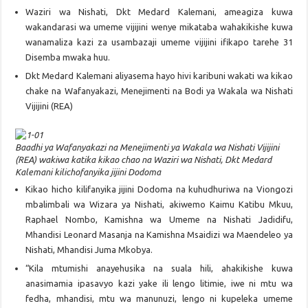
Waziri wa Nishati, Dkt Medard Kalemani, ameagiza kuwa
wakandarasi wa umeme vijijini wenye mikataba wahakikishe kuwa
wanamaliza kazi za usambazaji umeme vijijini ifikapo tarehe 31
Disemba mwaka huu.
Dkt Medard Kalemani aliyasema hayo hivi karibuni wakati wa kikao
chake na Wafanyakazi, Menejimenti na Bodi ya Wakala wa Nishati
Vijijini (REA)
Baadhi ya Wafanyakazi na Menejimenti ya Wakala wa Nishati Vijijini
(REA) wakiwa katika kikao chao na Waziri wa Nishati, Dkt Medard
Kalemani kilichofanyika jijini Dodoma
Kikao hicho kilifanyika jijini Dodoma na kuhudhuriwa na Viongozi
mbalimbali wa Wizara ya Nishati, akiwemo Kaimu Katibu Mkuu,
Raphael Nombo, Kamishna wa Umeme na Nishati Jadidifu,
Mhandisi Leonard Masanja na Kamishna Msaidizi wa Maendeleo ya
Nishati, Mhandisi Juma Mkobya.
“Kila mtumishi anayehusika na suala hili, ahakikishe kuwa
anasimamia ipasavyo kazi yake ili lengo litimie, iwe ni mtu wa
fedha, mhandisi, mtu wa manunuzi, lengo ni kupeleka umeme