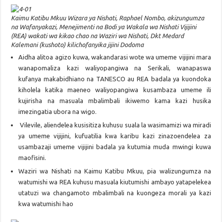
Kaimu Katibu Mkuu Wizara ya Nishati, Raphael Nombo, akizungumza
na Wafanyakazi, Menejimenti na Bodi ya Wakala wa Nishati Vijijini
(REA) wakati wa kikao chao na Waziri wa Nishati, Dkt Medard
Kalemani (kushoto) kilichofanyika jijini Dodoma
Aidha alitoa agizo kuwa, wakandarasi wote wa umeme vijijini mara
wanapomaliza kazi waliyopangiwa na Serikali, wanapaswa
kufanya makabidhiano na TANESCO au REA badala ya kuondoka
kiholela katika maeneo waliyopangiwa kusambaza umeme ili
kujirisha na masuala mbalimbali ikiwemo kama kazi husika
imezingatia ubora na wigo.
Vilevile, aliendelea kusisitiza kuhusu suala la wasimamizi wa miradi
ya umeme vijijini, kufuatilia kwa karibu kazi zinazoendelea za
usambazaji umeme vijijini badala ya kutumia muda mwingi kuwa
maofisini.
Waziri wa Nishati na Kaimu Katibu Mkuu, pia walizungumza na
watumishi wa REA kuhusu masuala kiutumishi ambayo yatapelekea
utatuzi wa changamoto mbalimbali na kuongeza morali ya kazi
kwa watumishi hao