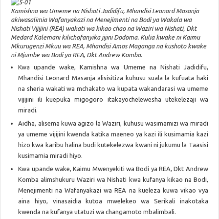
Kamishna wa Umeme na Nishati Jadidifu, Mhandisi Leonard Masanja
akiwasalimia Wafanyakazi na Menejimenti na Bodi ya Wakala wa
Nishati Vijijini (REA) wakati wa kikao chao na Waziri wa Nishati, Dkt
Medard Kalemani kilichofanyika jijini Dodoma. Kulia kwake ni Kaimu
Mkurugenzi Mkuu wa REA, Mhandisi Amos Maganga na kushoto kwake
ni Mjumbe wa Bodi ya REA, Dkt Andrew Komba.
Kwa upande wake, Kamishna wa Umeme na Nishati Jadidifu,
Mhandisi Leonard Masanja alisisitiza kuhusu suala la kufuata haki
na sheria wakati wa mchakato wa kupata wakandarasi wa umeme
vijijini ili kuepuka migogoro itakayochelewesha utekelezaji wa
miradi.
Aidha, alisema kuwa agizo la Waziri, kuhusu wasimamizi wa miradi
ya umeme vijijini kwenda katika maeneo ya kazi ili kusimamia kazi
hizo kwa karibu halina budi kutekelezwa kwani ni jukumu la Taasisi
kusimamia miradi hiyo.
Kwa upande wake, Kaimu Mwenyekiti wa Bodi ya REA, Dkt Andrew
Komba alimshukuru Waziri wa Nishati kwa kufanya kikao na Bodi,
Menejimenti na Wafanyakazi wa REA na kueleza kuwa vikao vya
aina hiyo, vinasaidia kutoa mwelekeo wa Serikali inakotaka
kwenda na kufanya utatuzi wa changamoto mbalimbali.