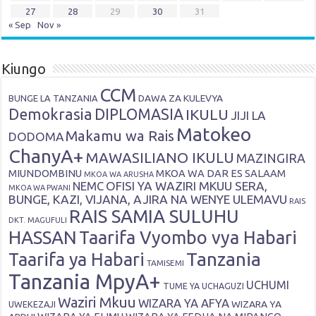
27
28
29
30
31
« Sep
Nov »
Kiungo
CCM
DAWA ZA KULEVYA
BUNGE LA TANZANIA
Demokrasia
DIPLOMASIA
IKULU
JIJI LA
Matokeo
Makamu wa Rais
DODOMA
ChanyA+
MAWASILIANO IKULU
MAZINGIRA
MIUNDOMBINU
MKOA WA DAR ES SALAAM
MKOA WA ARUSHA
OFISI YA WAZIRI MKUU SERA,
NEMC
MKOA WA PWANI
BUNGE, KAZI, VIJANA, AJIRA NA WENYE ULEMAVU
RAIS
RAIS SAMIA SULUHU
DKT. MAGUFULI
HASSAN
Taarifa Vyombo vya Habari
Tanzania
Taarifa ya Habari
TAMISEMI
Tanzania MpyA+
UCHUMI
TUME YA UCHAGUZI
Waziri Mkuu
WIZARA YA AFYA
WIZARA YA
UWEKEZAJI