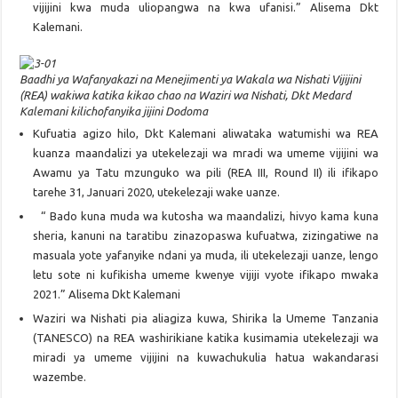
vijijini kwa muda uliopangwa na kwa ufanisi.” Alisema Dkt
Kalemani.
Baadhi ya Wafanyakazi na Menejimenti ya Wakala wa Nishati Vijijini
(REA) wakiwa katika kikao chao na Waziri wa Nishati, Dkt Medard
Kalemani kilichofanyika jijini Dodoma
Kufuatia agizo hilo, Dkt Kalemani aliwataka watumishi wa REA
kuanza maandalizi ya utekelezaji wa mradi wa umeme vijijini wa
Awamu ya Tatu mzunguko wa pili (REA III, Round II) ili ifikapo
tarehe 31, Januari 2020, utekelezaji wake uanze.
“ Bado kuna muda wa kutosha wa maandalizi, hivyo kama kuna
sheria, kanuni na taratibu zinazopaswa kufuatwa, zizingatiwe na
masuala yote yafanyike ndani ya muda, ili utekelezaji uanze, lengo
letu sote ni kufikisha umeme kwenye vijiji vyote ifikapo mwaka
2021.” Alisema Dkt Kalemani
Waziri wa Nishati pia aliagiza kuwa, Shirika la Umeme Tanzania
(TANESCO) na REA washirikiane katika kusimamia utekelezaji wa
miradi ya umeme vijijini na kuwachukulia hatua wakandarasi
wazembe.