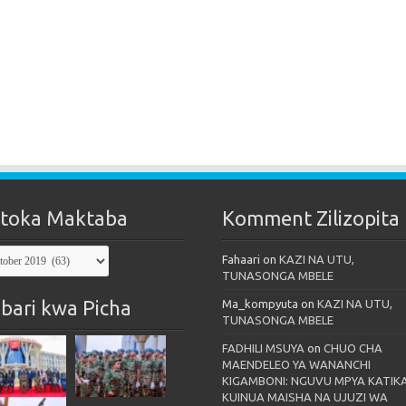
toka Maktaba
Komment Zilizopita
oka
Fahaari
on
KAZI NA UTU,
taba
TUNASONGA MBELE
bari kwa Picha
Ma_kompyuta
on
KAZI NA UTU,
TUNASONGA MBELE
FADHILI MSUYA
on
CHUO CHA
MAENDELEO YA WANANCHI
KIGAMBONI: NGUVU MPYA KATIK
KUINUA MAISHA NA UJUZI WA