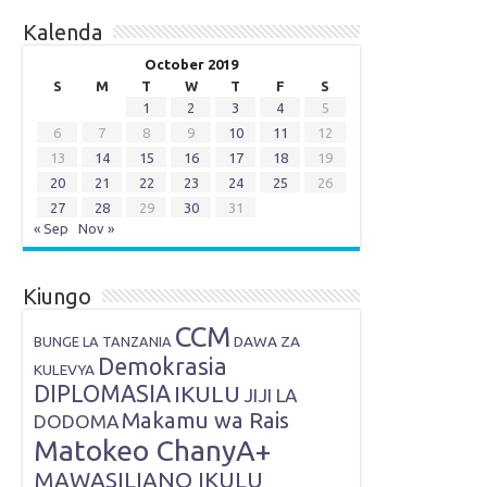
Kalenda
October 2019
S
M
T
W
T
F
S
1
2
3
4
5
6
7
8
9
10
11
12
13
14
15
16
17
18
19
20
21
22
23
24
25
26
27
28
29
30
31
« Sep
Nov »
Kiungo
CCM
DAWA ZA
BUNGE LA TANZANIA
Demokrasia
KULEVYA
DIPLOMASIA
IKULU
JIJI LA
Makamu wa Rais
DODOMA
Matokeo ChanyA+
MAWASILIANO IKULU