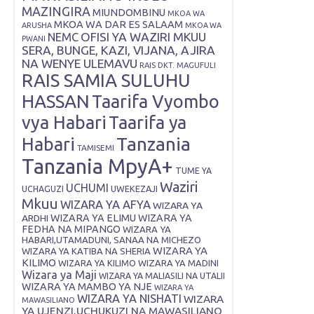
MAZINGIRA
MIUNDOMBINU
MKOA WA
MKOA WA DAR ES SALAAM
ARUSHA
MKOA WA
OFISI YA WAZIRI MKUU
NEMC
PWANI
SERA, BUNGE, KAZI, VIJANA, AJIRA
NA WENYE ULEMAVU
RAIS DKT. MAGUFULI
RAIS SAMIA SULUHU
HASSAN
Taarifa Vyombo
vya Habari
Taarifa ya
Tanzania
Habari
TAMISEMI
Tanzania MpyA+
TUME YA
Waziri
UCHUMI
UWEKEZAJI
UCHAGUZI
Mkuu
WIZARA YA AFYA
WIZARA YA
ARDHI
WIZARA YA ELIMU
WIZARA YA
FEDHA NA MIPANGO
WIZARA YA
HABARI,UTAMADUNI, SANAA NA MICHEZO
WIZARA YA
WIZARA YA KATIBA NA SHERIA
KILIMO
WIZARA YA KILIMO
WIZARA YA MADINI
Wizara ya Maji
WIZARA YA MALIASILI NA UTALII
WIZARA YA MAMBO YA NJE
WIZARA YA
WIZARA YA NISHATI
WIZARA
MAWASILIANO
YA UJENZI,UCHUKUZI NA MAWASILIANO