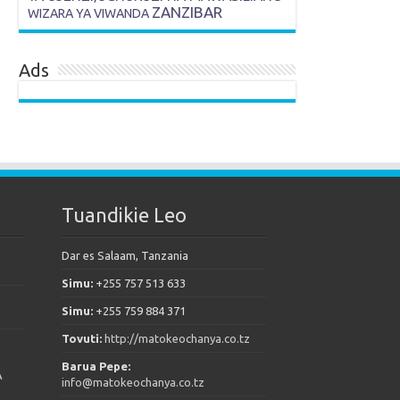
ZANZIBAR
WIZARA YA VIWANDA
Ads
Tuandikie Leo
Dar es Salaam, Tanzania
Simu:
+255 757 513 633
Simu:
+255 759 884 371
Tovuti:
http://matokeochanya.co.tz
Barua Pepe:
A
info@matokeochanya.co.tz