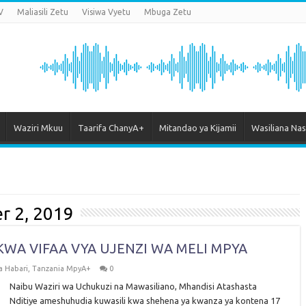
V
Maliasili Zetu
Visiwa Vyetu
Mbuga Zetu
Waziri Mkuu
Taarifa ChanyA+
Mitandao ya Kijamii
Wasiliana Nas
r 2, 2019
KWA VIFAA VYA UJENZI WA MELI MPYA
ya Habari
,
Tanzania MpyA+
0
Naibu Waziri wa Uchukuzi na Mawasiliano, Mhandisi Atashasta
Nditiye ameshuhudia kuwasili kwa shehena ya kwanza ya kontena 17