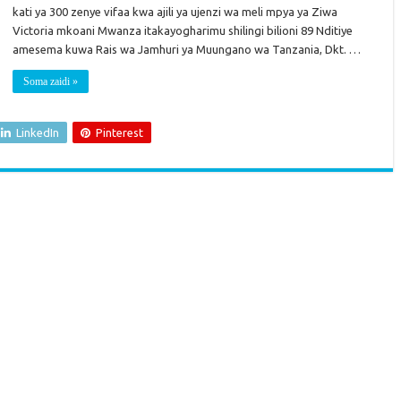
kati ya 300 zenye vifaa kwa ajili ya ujenzi wa meli mpya ya Ziwa
Victoria mkoani Mwanza itakayogharimu shilingi bilioni 89 Nditiye
amesema kuwa Rais wa Jamhuri ya Muungano wa Tanzania, Dkt. …
Soma zaidi »
LinkedIn
Pinterest