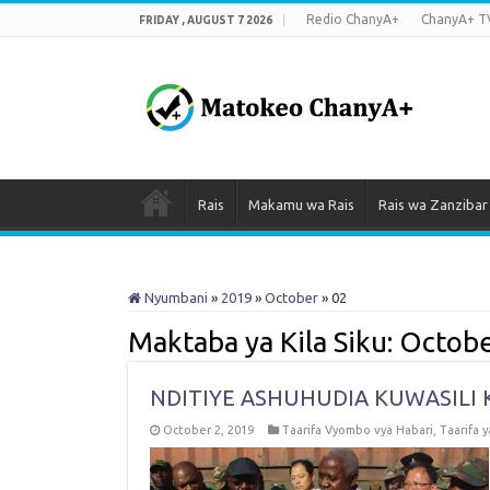
Redio ChanyA+
ChanyA+ T
FRIDAY , AUGUST 7 2026
Rais
Makamu wa Rais
Rais wa Zanzibar
Nyumbani
»
2019
»
October
»
02
Maktaba ya Kila Siku:
Octobe
NDITIYE ASHUHUDIA KUWASILI 
October 2, 2019
Taarifa Vyombo vya Habari
,
Taarifa 