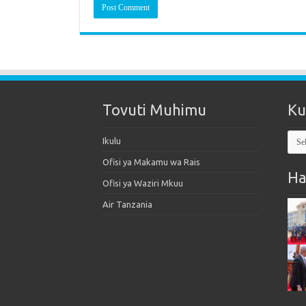
Tovuti Muhimu
Ku
Kut
Ikulu
Mak
Ofisi ya Makamu wa Rais
Ha
Ofisi ya Waziri Mkuu
Air Tanzania