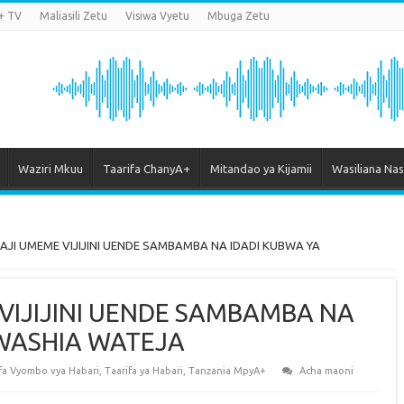
+ TV
Maliasili Zetu
Visiwa Vyetu
Mbuga Zetu
Waziri Mkuu
Taarifa ChanyA+
Mitandao ya Kijamii
Wasiliana Nas
JI UMEME VIJIJINI UENDE SAMBAMBA NA IDADI KUBWA YA
VIJIJINI UENDE SAMBAMBA NA
WASHIA WATEJA
fa Vyombo vya Habari
,
Taarifa ya Habari
,
Tanzania MpyA+
Acha maoni