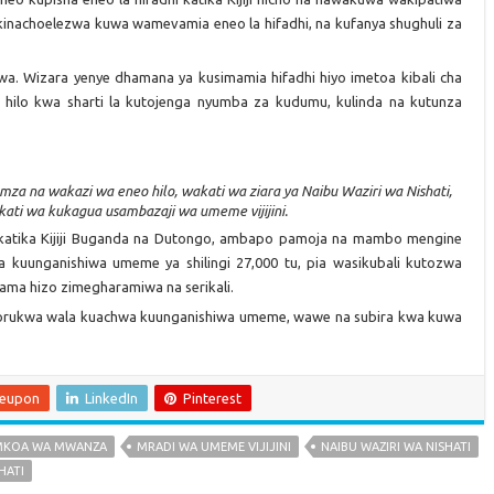
inachoelezwa kuwa wamevamia eneo la hifadhi, na kufanya shughuli za
wa. Wizara yenye dhamana ya kusimamia hifadhi hiyo imetoa kibali cha
 hilo kwa sharti la kutojenga nyumba za kudumu, kulinda na kutunza
a na wakazi wa eneo hilo, wakati wa ziara ya Naibu Waziri wa Nishati,
ti wa kukagua usambazaji wa umeme vijijini.
e katika Kijiji Buganda na Dutongo, ambapo pamoja na mambo mengine
a kuunganishiwa umeme ya shilingi 27,000 tu, pia wasikubali kutozwa
ma hizo zimegharamiwa na serikali.
akayorukwa wala kuachwa kuunganishiwa umeme, wawe na subira kwa kuwa
leupon
LinkedIn
Pinterest
MKOA WA MWANZA
MRADI WA UMEME VIJIJINI
NAIBU WAZIRI WA NISHATI
HATI