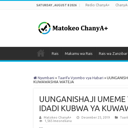
Redio ChanyA+
ChanyA
SATURDAY , AUGUST 8 2026
Rais
Makamu wa Rais
Rais wa Zanzibar
Nyumbani
»
Taarifa Vyombo vya Habari
»
UUNGANISHA
KUWAWASHIA WATEJA
UUNGANISHAJI UMEME 
IDADI KUBWA YA KUWA
Matokeo ChanyA+
December 25, 2019
Taari
1,565 Imeonekana