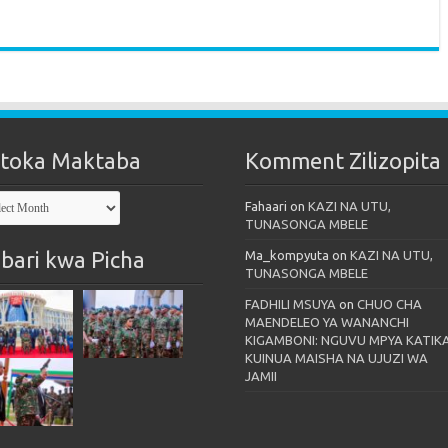
toka Maktaba
Komment Zilizopita
oka
Fahaari
on
KAZI NA UTU,
taba
TUNASONGA MBELE
bari kwa Picha
Ma_kompyuta
on
KAZI NA UTU,
TUNASONGA MBELE
FADHILI MSUYA
on
CHUO CHA
MAENDELEO YA WANANCHI
KIGAMBONI: NGUVU MPYA KATIK
KUINUA MAISHA NA UJUZI WA
JAMII