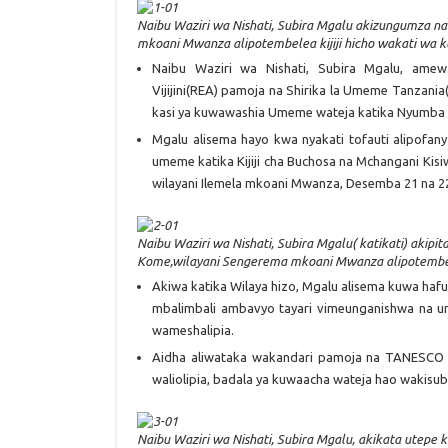
Naibu Waziri wa Nishati, Subira Mgalu akizungumza na
mkoani Mwanza alipotembelea kijiji hicho wakati wa k
Naibu Waziri wa Nishati, Subira Mgalu, am
Vijijini(REA) pamoja na Shirika la Umeme Tanzan
kasi ya kuwawashia Umeme wateja katika Nyumba 
Mgalu alisema hayo kwa nyakati tofauti alipofa
umeme katika Kijiji cha Buchosa na Mchangani Kisi
wilayani Ilemela mkoani Mwanza, Desemba 21 na 22
Naibu Waziri wa Nishati, Subira Mgalu( katikati) akipi
Kome,wilayani Sengerema mkoani Mwanza alipotembelea
Akiwa katika Wilaya hizo, Mgalu alisema kuwa hafu
mbalimbali ambavyo tayari vimeunganishwa na u
wameshalipia.
Aidha aliwataka wakandari pamoja na TANESCO 
waliolipia, badala ya kuwaacha wateja hao wakisub
Naibu Waziri wa Nishati, Subira Mgalu, akikata utepe 