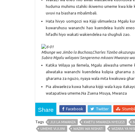
huduma muhimu stahiki ikiwemo umeme kwa kile k
uvuvi na biashara mbalimbali.
Hata hivyo uomgozi wa Kijiji ulimueleza Mgalu ku
kuwaruhusu wananchi hao kuendelea kuishi eneo
hifadhi hiyo wakati wakiendelea na shughuli zao.
Mbunge wa Jimbo la Buchosa,Charles Tizeba akuzungumz
Subira Mgalu wilayani Sengerema mkoani Mwanza waka
Katika Wilaya ya Ilemela, Mgalu aliwasha umem
aliwataka wananchi kuendelea kulipia gharama z
gharama za nguzo, nyaya wala mita kwakuwa ghara
Pia aliwaeleza kuwa hakuna kiijiji wala kaya it
watapatiwa umeme
.
Na Zuena Msuya, Mwanza
Share
Facebook
Twitter
Stumb
Tags
JIJI LA MWANZA
KWETU MWANZA NYEGEZI
UMEME VIJIJINI
WAZIRI WA NISHATI
WIZARA YA NIS