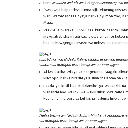
mkoani Mwanza wakati wa kukagua usambazaji wa umem
“Kwakweli haipendezi kuona vijiji vimeunganishwa
watu wametandaza nyaya katika nyumba zao, na w
Mgalu.
Vilevile aliwataka TANESCO kutoa taarifa sa
inayosababisha mradi kuchelewa ama mtu kutoun
hao na kuwajengea uwezo wa uelewa zaidi namna 
aibu Waziri wa Nishati, Subira Mgalu, akiwasha umeme 
wakati wa kukagua usambazaji wa umeme vijijini.
Akiwa katika Wilaya ya Sengerema, Magalu aliwash
kilichopo katika hifadhi ya Kisiwa cha Kome na k
Baada ya kusikiliza malalamiko ya wananchi na
wananchi hao waliokuwa wakiusubiri kwa muda mre
kuona namna bora ya kufikisha huduma hiyo eneo h
Naibu Waziri wa Nishati, Subira Mgalu, akizungumza n
wa kukagua usambazaji wa umeme vijijini.
Wakazi wa eneo hilo awali walitakiwa kuondoka en