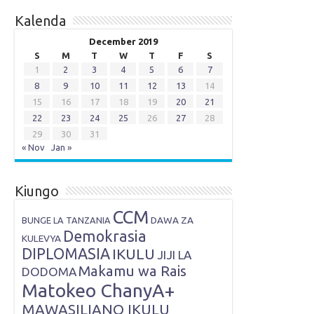
Kalenda
December 2019
S
M
T
W
T
F
S
1
2
3
4
5
6
7
8
9
10
11
12
13
14
15
16
17
18
19
20
21
22
23
24
25
26
27
28
29
30
31
« Nov
Jan »
Kiungo
CCM
DAWA ZA
BUNGE LA TANZANIA
Demokrasia
KULEVYA
DIPLOMASIA
IKULU
JIJI LA
Makamu wa Rais
DODOMA
Matokeo ChanyA+
MAWASILIANO IKULU