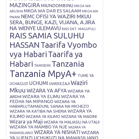
MAZINGIRA
MIUNDOMBINU
MKOA WA
MKOA WA DAR ES SALAAM
ARUSHA
MKOA WA
OFISI YA WAZIRI MKUU
NEMC
PWANI
SERA, BUNGE, KAZI, VIJANA, AJIRA
NA WENYE ULEMAVU
RAIS DKT. MAGUFULI
RAIS SAMIA SULUHU
HASSAN
Taarifa Vyombo
vya Habari
Taarifa ya
Tanzania
Habari
TAMISEMI
Tanzania MpyA+
TUME YA
Waziri
UCHUMI
UWEKEZAJI
UCHAGUZI
Mkuu
WIZARA YA AFYA
WIZARA YA
ARDHI
WIZARA YA ELIMU
WIZARA YA
FEDHA NA MIPANGO
WIZARA YA
HABARI,UTAMADUNI, SANAA NA MICHEZO
WIZARA YA
WIZARA YA KATIBA NA SHERIA
KILIMO
WIZARA YA KILIMO
WIZARA YA MADINI
Wizara ya Maji
WIZARA YA MALIASILI NA UTALII
WIZARA YA MAMBO YA NJE
WIZARA YA
WIZARA YA NISHATI
WIZARA
MAWASILIANO
YA UJENZI,UCHUKUZI NA MAWASILIANO