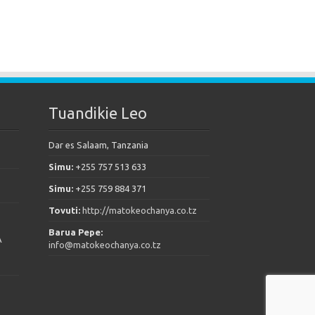
Tuandikie Leo
Dar es Salaam, Tanzania
Simu:
+255 757 513 633
Simu:
+255 759 884 371
Tovuti:
http://matokeochanya.co.tz
Barua Pepe:
A
info@matokeochanya.co.tz