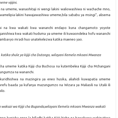
e vijijini.
 na umeme, wanaohitaji ni wengi lakini waliowashiwa ni wachache mno,
amelipia lakini hawajawashiwa umeme,bila sababu ya msingi”, alisema
hihi na kwa wakati kwa wananchi endapo kuna changamoto yoyote
ganishiwa kwa wakati huduma ya umeme ili kuwaondelea hofu wananchi
ambavyo mradi huo unatekelezwa katika maeneo yao.
katika shule ya kijiji cha Dutongo, wilayani Ilemela mkoani Mwanza
a umeme katika Kijiji cha Buchosa na kutembelea Kijiji cha Mchangani
uzungumza na wananchi.
 kuridhishwa na mazingira ya eneo husika, aliahidi kuwapatia umeme
fu baada ya kufanya mazungumzo na Wizara ya Maliasili na Utalii ili
ilo.
a wakazi wa Kijiji cha Buganda,wilayani Ilemela mkoani Mwanza wakati
eo kupisha eneo la hifadhi katika Kijiji hicho na hawakuwa wakipatiwa