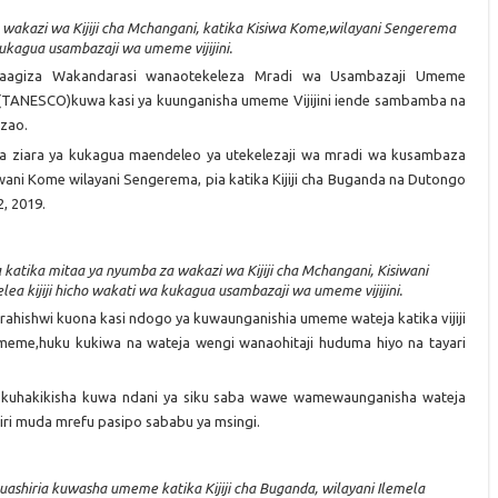
 wakazi wa Kijiji cha Mchangani, katika Kisiwa Kome,wilayani Sengerema
ukagua usambazaji wa umeme vijijini.
ewaagiza Wakandarasi wanaotekeleza Mradi wa Usambazaji Umeme
ia(TANESCO)kuwa kasi ya kuunganisha umeme Vijijini iende sambamba na
zao.
nya ziara ya kukagua maendeleo ya utekelezaji wa mradi wa kusambaza
wani Kome wilayani Sengerema, pia katika Kijiji cha Buganda na Dutongo
, 2019.
ta katika mitaa ya nyumba za wakazi wa Kijiji cha Mchangani, Kisiwani
 kijiji hicho wakati wa kukagua usambazaji wa umeme vijijini.
rahishwi kuona kasi ndogo ya kuwaunganishia umeme wateja katika vijiji
meme,huku kukiwa na wateja wengi wanaohitaji huduma hiyo na tayari
kuhakikisha kuwa ndani ya siku saba wawe wamewaunganisha wateja
iri muda mrefu pasipo sababu ya msingi.
kuashiria kuwasha umeme katika Kijiji cha Buganda, wilayani Ilemela