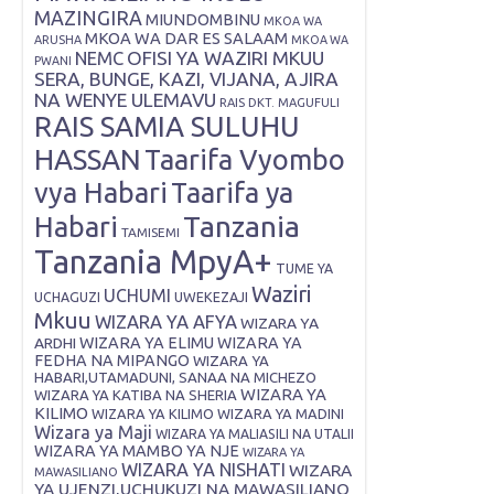
MAZINGIRA
MIUNDOMBINU
MKOA WA
MKOA WA DAR ES SALAAM
ARUSHA
MKOA WA
OFISI YA WAZIRI MKUU
NEMC
PWANI
SERA, BUNGE, KAZI, VIJANA, AJIRA
NA WENYE ULEMAVU
RAIS DKT. MAGUFULI
RAIS SAMIA SULUHU
HASSAN
Taarifa Vyombo
vya Habari
Taarifa ya
Tanzania
Habari
TAMISEMI
Tanzania MpyA+
TUME YA
Waziri
UCHUMI
UWEKEZAJI
UCHAGUZI
Mkuu
WIZARA YA AFYA
WIZARA YA
ARDHI
WIZARA YA ELIMU
WIZARA YA
FEDHA NA MIPANGO
WIZARA YA
HABARI,UTAMADUNI, SANAA NA MICHEZO
WIZARA YA
WIZARA YA KATIBA NA SHERIA
KILIMO
WIZARA YA KILIMO
WIZARA YA MADINI
Wizara ya Maji
WIZARA YA MALIASILI NA UTALII
WIZARA YA MAMBO YA NJE
WIZARA YA
WIZARA YA NISHATI
WIZARA
MAWASILIANO
YA UJENZI,UCHUKUZI NA MAWASILIANO