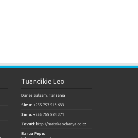
Tuandikie Leo
Dar es Salaam, Tanzania
Simu:
+255 757 513 633
Simu:
+255 759 884 371
Tovuti:
http://matokeochanya.co.tz
Barua Pepe:
A