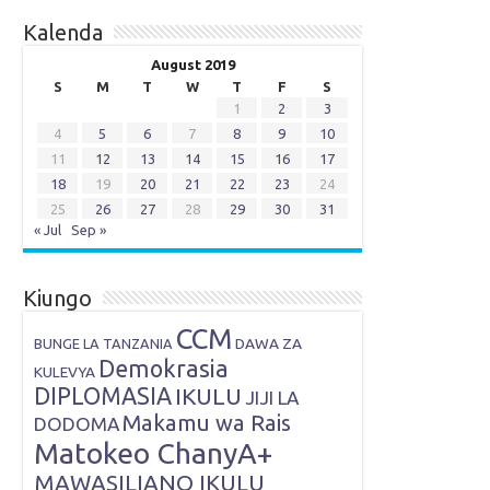
Kalenda
August 2019
S
M
T
W
T
F
S
1
2
3
4
5
6
7
8
9
10
11
12
13
14
15
16
17
18
19
20
21
22
23
24
25
26
27
28
29
30
31
« Jul
Sep »
Kiungo
CCM
DAWA ZA
BUNGE LA TANZANIA
Demokrasia
KULEVYA
DIPLOMASIA
IKULU
JIJI LA
Makamu wa Rais
DODOMA
Matokeo ChanyA+
MAWASILIANO IKULU