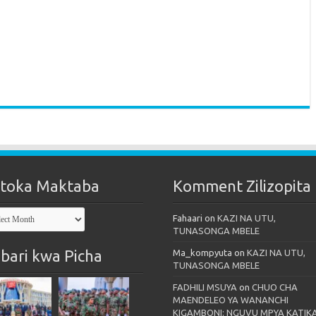
toka Maktaba
Komment Zilizopita
oka
Fahaari
on
KAZI NA UTU,
taba
TUNASONGA MBELE
bari kwa Picha
Ma_kompyuta
on
KAZI NA UTU,
TUNASONGA MBELE
FADHILI MSUYA
on
CHUO CHA
MAENDELEO YA WANANCHI
KIGAMBONI: NGUVU MPYA KATIK