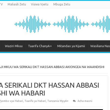
TV
Maliasili Zetu
Visiwa Vyetu
Mbuga Zetu
Waziri Mkuu
Taarifa ChanyA+
Mitandao ya Kijamii
Wasiliana Nas
AJI MKUU WA SERIKALI DKT HASSAN ABBASI AKIONGEA NA WAANDISHI
A SERIKALI DKT HASSAN ABBASI
HI WA HABARI
 Vyombo vya Habari
,
Taarifa ya Habari
,
Tanzania MpyA+
Acha maoni