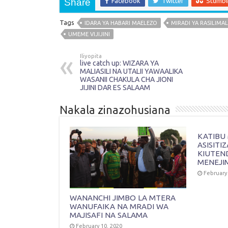
Share
Facebook
Twitter
Stumb
Tags
IDARA YA HABARI MAELEZO
MIRADI YA RASILIMAL
UMEME VIJIJINI
Iliyopita
live catch up: WIZARA YA
MALIASILI NA UTALII YAWAALIKA
WASANII CHAKULA CHA JIONI
JIJINI DAR ES SALAAM
Nakala zinazohusiana
KATIBU 
ASISITI
KIUTEN
MENEJI
February 
WANANCHI JIMBO LA MTERA
WANUFAIKA NA MRADI WA
MAJISAFI NA SALAMA
February 10, 2020