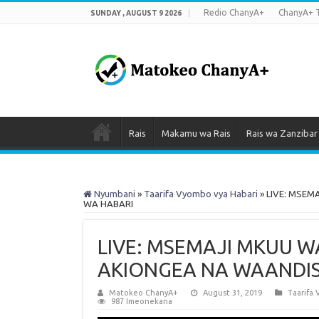
Redio ChanyA+
ChanyA+ 
SUNDAY , AUGUST 9 2026
Rais
Makamu wa Rais
Rais wa Zanzibar
Nyumbani
»
Taarifa Vyombo vya Habari
»
LIVE: MSEM
WA HABARI
LIVE: MSEMAJI MKUU W
AKIONGEA NA WAANDIS
Matokeo ChanyA+
August 31, 2019
Taarifa
987 Imeonekana