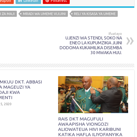
leupon
LinkedIn
Pinterest
I ZA MAJI
MRADI WA UMEME VIJIJINI
RELI YA KISASA YA UMEME
Ifuatayo
UJENZI WA STENDI, SOKO NA
ENEO LA KUPUMZIKIA JIJINI
DODOMA KUKAMILIKA DISEMBA
30 MWAKA HUU.
MKUU DKT. ABBASI
ZA MAGEUZI YA
DAJI KWA
MENTI
5, 2020
RAIS DKT MAGUFULI
AWAAPISHA VIONGOZI
ALIOWATEUA HIVI KARIBUNI
KATIKA HAFLA ILIYOFANYIKA