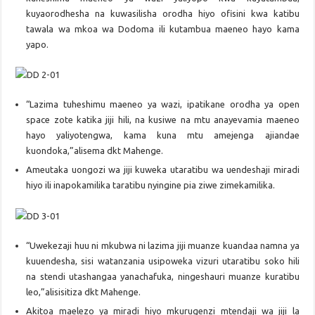
kuyaorodhesha na kuwasilisha orodha hiyo ofisini kwa katibu
tawala wa mkoa wa Dodoma ili kutambua maeneo hayo kama
yapo.
“Lazima tuheshimu maeneo ya wazi, ipatikane orodha ya open
space zote katika jiji hili, na kusiwe na mtu anayevamia maeneo
hayo yaliyotengwa, kama kuna mtu amejenga ajiandae
kuondoka,”alisema dkt Mahenge.
Ameutaka uongozi wa jiji kuweka utaratibu wa uendeshaji miradi
hiyo ili inapokamilika taratibu nyingine pia ziwe zimekamilika.
“Uwekezaji huu ni mkubwa ni lazima jiji muanze kuandaa namna ya
kuuendesha, sisi watanzania usipoweka vizuri utaratibu soko hili
na stendi utashangaa yanachafuka, ningeshauri muanze kuratibu
leo,”alisisitiza dkt Mahenge.
Akitoa maelezo ya miradi hiyo mkurugenzi mtendaji wa jiji la