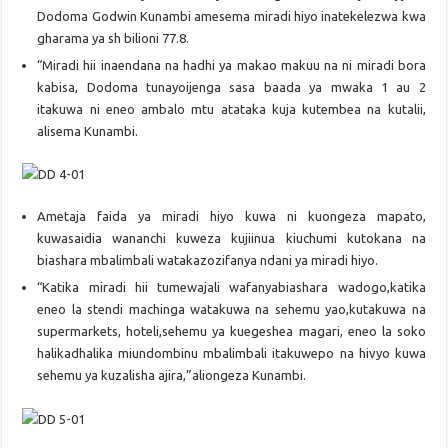
Dodoma Godwin Kunambi amesema miradi hiyo inatekelezwa kwa
gharama ya sh bilioni 77.8.
“Miradi hii inaendana na hadhi ya makao makuu na ni miradi bora
kabisa, Dodoma tunayoijenga sasa baada ya mwaka 1 au 2
itakuwa ni eneo ambalo mtu atataka kuja kutembea na kutalii,
alisema Kunambi.
Ametaja faida ya miradi hiyo kuwa ni kuongeza mapato,
kuwasaidia wananchi kuweza kujiinua kiuchumi kutokana na
biashara mbalimbali watakazozifanya ndani ya miradi hiyo.
“Katika miradi hii tumewajali wafanyabiashara wadogo,katika
eneo la stendi machinga watakuwa na sehemu yao,kutakuwa na
supermarkets, hoteli,sehemu ya kuegeshea magari, eneo la soko
halikadhalika miundombinu mbalimbali itakuwepo na hivyo kuwa
sehemu ya kuzalisha ajira,”aliongeza Kunambi.