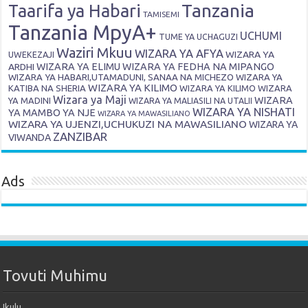
Tanzania
Taarifa ya Habari
TAMISEMI
Tanzania MpyA+
UCHUMI
TUME YA UCHAGUZI
Waziri Mkuu
WIZARA YA AFYA
WIZARA YA
UWEKEZAJI
ARDHI
WIZARA YA ELIMU
WIZARA YA FEDHA NA MIPANGO
WIZARA YA HABARI,UTAMADUNI, SANAA NA MICHEZO
WIZARA YA
WIZARA YA KILIMO
KATIBA NA SHERIA
WIZARA YA KILIMO
WIZARA
Wizara ya Maji
WIZARA
YA MADINI
WIZARA YA MALIASILI NA UTALII
WIZARA YA NISHATI
YA MAMBO YA NJE
WIZARA YA MAWASILIANO
WIZARA YA UJENZI,UCHUKUZI NA MAWASILIANO
WIZARA YA
ZANZIBAR
VIWANDA
Ads
Tovuti Muhimu
Ikulu