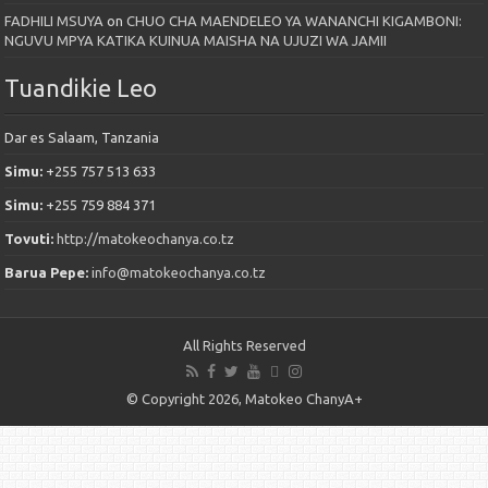
FADHILI MSUYA
on
CHUO CHA MAENDELEO YA WANANCHI KIGAMBONI:
NGUVU MPYA KATIKA KUINUA MAISHA NA UJUZI WA JAMII
Tuandikie Leo
Dar es Salaam, Tanzania
Simu:
+255 757 513 633
Simu:
+255 759 884 371
Tovuti:
http://matokeochanya.co.tz
Barua Pepe:
info@matokeochanya.co.tz
All Rights Reserved
© Copyright 2026, Matokeo ChanyA+