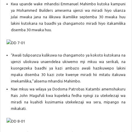
Kwa upande wake mhandisi Emmanuel Mahimbo kutoka kampuni
ya Mohammed Builders amesema ujenzi wa miradi hiyo ulianza
julai mwaka jana na ilikuwa ikamilike septemba 30 mwaka huu
lakini kutokana na baadhi ya changamoto miradi hiyo itakamilika
disemba 30 mwaka huu.
“Awali tulipoanza kulikuwa na changamoto ya kokoto kutokana na
ujenzi uliokuwa unaendelea ukiwemo mji mkuu wa serikali, na
kuongezeka baadhi ya kazi ambazo awali hazikuwepo lakini
mpaka disemba 30 kazi zote kwenye miradi hii mitatu itakuwa
imekamilika,”alisema mhandisi Mahimbo.
Nae mkuu wa wilaya ya Dodoma Patrobas Katambi amemshukuru
Rais John Magufuli kwa kupeleka fedha nyingi za utekelezaji wa
miradi na kuahidi kusimamia utekelezaji wa sera, mipango na
mikakati.