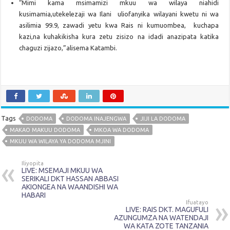
“Mimi kama msimamizi mkuu wa wilaya niahidi
kusimamia,utekelezaji wa Ilani uliofanyika wilayani kwetu ni wa
asilimia 99.9, zawadi yetu kwa Rais ni kumuombea, kuchapa
kazi,na kuhakikisha kura zetu zisizo na idadi anazipata katika
chaguzi zijazo,”alisema Katambi.
Tags
DODOMA
DODOMA INAJENGWA
JIJI LA DODOMA
MAKAO MAKUU DODOMA
MKOA WA DODOMA
MKUU WA WILAYA YA DODOMA MJINI
Iliyopita
LIVE: MSEMAJI MKUU WA
SERIKALI DKT HASSAN ABBASI
AKIONGEA NA WAANDISHI WA
HABARI
Ifuatayo
LIVE: RAIS DKT. MAGUFULI
AZUNGUMZA NA WATENDAJI
WA KATA ZOTE TANZANIA