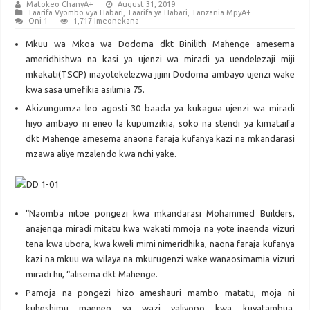
Matokeo ChanyA+
August 31, 2019
Taarifa Vyombo vya Habari
,
Taarifa ya Habari
,
Tanzania MpyA+
Oni 1
1,717 Imeonekana
Mkuu wa Mkoa wa Dodoma dkt Binilith Mahenge amesema
ameridhishwa na kasi ya ujenzi wa miradi ya uendelezaji miji
mkakati(TSCP) inayotekelezwa jijini Dodoma ambayo ujenzi wake
kwa sasa umefikia asilimia 75.
Akizungumza leo agosti 30 baada ya kukagua ujenzi wa miradi
hiyo ambayo ni eneo la kupumzikia, soko na stendi ya kimataifa
dkt Mahenge amesema anaona faraja kufanya kazi na mkandarasi
mzawa aliye mzalendo kwa nchi yake.
“Naomba nitoe pongezi kwa mkandarasi Mohammed Builders,
anajenga miradi mitatu kwa wakati mmoja na yote inaenda vizuri
tena kwa ubora, kwa kweli mimi nimeridhika, naona faraja kufanya
kazi na mkuu wa wilaya na mkurugenzi wake wanaosimamia vizuri
miradi hii, “alisema dkt Mahenge.
Pamoja na pongezi hizo ameshauri mambo matatu, moja ni
kuheshimu maeneo ya wazi yaliyopo kwa kuyatambua,