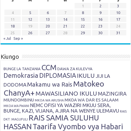
S
M
T
W
T
F
S
1
2
3
4
5
6
7
8
9
10
11
12
13
14
15
16
17
18
19
20
21
22
23
24
25
26
27
28
29
30
31
« Jul
Sep »
Kiungo
CCM
DAWA ZA KULEVYA
BUNGE LA TANZANIA
Demokrasia
DIPLOMASIA
IKULU
JIJI LA
Matokeo
Makamu wa Rais
DODOMA
ChanyA+
MAWASILIANO IKULU
MAZINGIRA
MIUNDOMBINU
MKOA WA DAR ES SALAAM
MKOA WA ARUSHA
OFISI YA WAZIRI MKUU SERA,
NEMC
MKOA WA PWANI
BUNGE, KAZI, VIJANA, AJIRA NA WENYE ULEMAVU
RAIS
RAIS SAMIA SULUHU
DKT. MAGUFULI
HASSAN
Taarifa Vyombo vya Habari