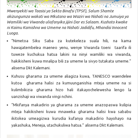
Mwenyekiti wa Taasisi ya Sekta Binafsi (TPSF), Salum Shamte
akizungumza wakati wa Mkutano wa Waziri wa Nishati na Jumuiya ya
Wamiliki wa Viwanda uliofanyika jijini Dar es Salaam. Kushoto kwake
ni Kaimu Kamishna wa Umeme na Nishati Jadidifu, Mhandisi Innocent
Luoga.
“Nimetoa Siku Saba za kutekeleza suala hili, na kama
hawajatembelea maeneo yenu, wenye Viwanda toeni taarifa ili
tuweze kuchukua hatua lakini na ninyi wamiliki wa viwanda,
hakikisheni kuwa mnalipa bili za umeme la sivyo tutakata umeme.”
alisema Dkt Kalemani.
Kuhusu gharama za umeme aliagiza kuwa, TANESCO waendelee
kutoa gharama halisi za kumuunganishia mteja umeme na si
kulimbikizia gharama hizo hali itakayochelewesha lengo la
uanzishaji wa viwanda vingi nchini.
“Mkifanya makadirio ya gharama za umeme anazopaswa kulipia
mteja hakikisheni kuwa mnaweka gharama halisi kwa sababu
ikitokea umeagizwa kurudia kufanya makadirio hayohayo na
yakashuka, Meneja, utachukuliwa hatua.” alisema Dkt Kalemani.