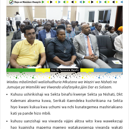
Wadau mbalimbali waliohudhuria Mkutano wa Waziri wa Nishati na
Jumuiya ya Wamiliki wa Viwanda uliofanyika jijini Dar es Salaam.
Kuhusu ushirikishaji wa Sekta binafsi kwenye Sekta ya Nishati, Dkt
Kalemani alisema kuwa, Serikali itaendelea kushirikiana na Sekta
hiyo kwani kukua kwa uchumi wa nchi kunategemea mashiriakiano
kati ya pande hizo mbili.
kuhusu uanzishaji wa viwanda vijijini alitoa wito kwa wawekezaji
hao kuainisha mapema maeneo watakayojenga viwanda wakati