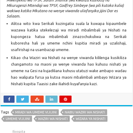
Mwenyekiti wa TPSF, Salum Shamte (wa kwanza kushoto) na
Mkurugenzi Mtendaji wa TPSF, Godfrey Simbeye (wa pili kutoka kulia)
wakiwa katika Mkutano na wenye viwanda uliofanyika jijini Dar es
Salaam.
Alitoa wito kwa Serikali kuzingatia suala la kuwapa kipaumbele
wazawa katika utekelezaji wa miradi mbalimbali ya Nishati na
kupongeza hatua mbalimbali zinazochukuliwa na Serikali
kuboresha hali ya umeme nchini kupitia miradi ya uzalishaji,
usafirishaji na usambazaji umeme.
Kikao cha Waziri wa Nishati na wenye viwanda kililenga kusikiliza
changamoto na maoni ya wenye viwanda hao kuhusu nishati ya
umeme na Gesi na kujadiliana kuhusu utatuzi wake ambapo wadau
hao walipata fursa ya kutoa maoni mbalimbali ambayo Wizara ya
Nishati kupitia Taasisi zake iliahidi kuyafanyia kazi.
Tags
MRADI WA UMEME VIJIJINI
NAIBU WAZIRI WA NISHATI
UMEME VIJIJINI
WAZIRI WA NISHATI
WIZARA YA NISHATI
Iliyopita