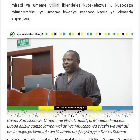
miradi ya umeme vijijini ikiendelea kutekelezwa ili kusogeza
miundombinu ya umeme kwenye maeneo kabla ya viwanda
kujengwa.
Kaimu Kamishna wa Umeme na Nishati Jadidifu, Mhandisi Innocent
Luoga akizungumza jambo wakati wa Mkutano wa Waziri wa Nishati
na Jumuiya ya Wamiliki wa Viwanda uliofanyika jijini Dar es Salaam.
kwa upande wake, Mwenyekiti wa TPSF, Salum Shamte,