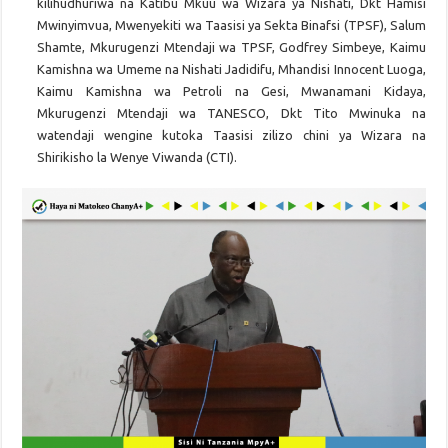
kilihudhuriwa na Katibu Mkuu wa Wizara ya Nishati, Dkt Hamisi
Mwinyimvua, Mwenyekiti wa Taasisi ya Sekta Binafsi (TPSF), Salum
Shamte, Mkurugenzi Mtendaji wa TPSF, Godfrey Simbeye, Kaimu
Kamishna wa Umeme na Nishati Jadidifu, Mhandisi Innocent Luoga,
Kaimu Kamishna wa Petroli na Gesi, Mwanamani Kidaya,
Mkurugenzi Mtendaji wa TANESCO, Dkt Tito Mwinuka na
watendaji wengine kutoka Taasisi zilizo chini ya Wizara na
Shirikisho la Wenye Viwanda (CTI).