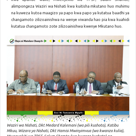
alimpongeza Waziri wa Nishati kwa kuitisha mkutano huo muhimu
na kuweza kutoa maagizo ya papo kwa papo ya kutatua baadhi ya
changamoto zilizoainishwa na wenye viwanda hao pia kwa kuahidi
kutatua changamoto zote zilizoainishwa kwenye Mkutano huo.
Waziri wa Nishati, Dkt Medard Kalemani (wa pili kushoto), Katibu
Mkuu, Wizara ya Nishati, Dkt Hamisi Mwinyimvua (wa kwanza kulia),