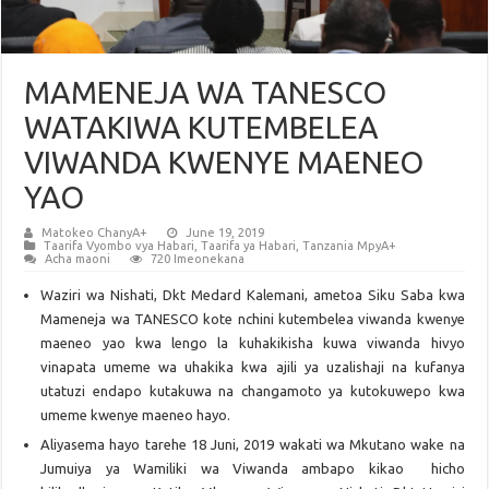
MAMENEJA WA TANESCO
WATAKIWA KUTEMBELEA
VIWANDA KWENYE MAENEO
YAO
Matokeo ChanyA+
June 19, 2019
Taarifa Vyombo vya Habari
,
Taarifa ya Habari
,
Tanzania MpyA+
Acha maoni
720 Imeonekana
Waziri wa Nishati, Dkt Medard Kalemani, ametoa Siku Saba kwa
Mameneja wa TANESCO kote nchini kutembelea viwanda kwenye
maeneo yao kwa lengo la kuhakikisha kuwa viwanda hivyo
vinapata umeme wa uhakika kwa ajili ya uzalishaji na kufanya
utatuzi endapo kutakuwa na changamoto ya kutokuwepo kwa
umeme kwenye maeneo hayo.
Aliyasema hayo tarehe 18 Juni, 2019 wakati wa Mkutano wake na
Jumuiya ya Wamiliki wa Viwanda ambapo kikao hicho