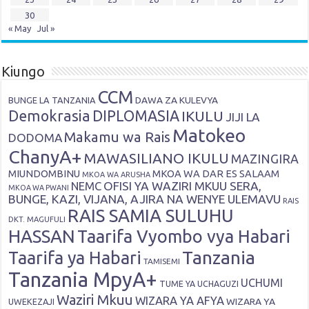
30
« May
Jul »
Kiungo
CCM
DAWA ZA KULEVYA
BUNGE LA TANZANIA
Demokrasia
DIPLOMASIA
IKULU
JIJI LA
Matokeo
Makamu wa Rais
DODOMA
ChanyA+
MAWASILIANO IKULU
MAZINGIRA
MIUNDOMBINU
MKOA WA DAR ES SALAAM
MKOA WA ARUSHA
OFISI YA WAZIRI MKUU SERA,
NEMC
MKOA WA PWANI
BUNGE, KAZI, VIJANA, AJIRA NA WENYE ULEMAVU
RAIS
RAIS SAMIA SULUHU
DKT. MAGUFULI
HASSAN
Taarifa Vyombo vya Habari
Tanzania
Taarifa ya Habari
TAMISEMI
Tanzania MpyA+
UCHUMI
TUME YA UCHAGUZI
Waziri Mkuu
WIZARA YA AFYA
WIZARA YA
UWEKEZAJI