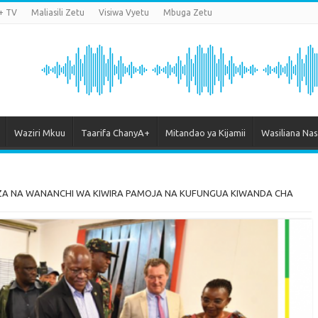
+ TV
Maliasili Zetu
Visiwa Vyetu
Mbuga Zetu
Waziri Mkuu
Taarifa ChanyA+
Mitandao ya Kijamii
Wasiliana Nas
ZA NA WANANCHI WA KIWIRA PAMOJA NA KUFUNGUA KIWANDA CHA