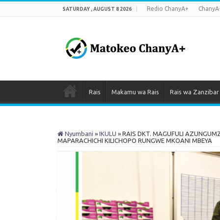
Redio ChanyA+
ChanyA
SATURDAY , AUGUST 8 2026
Rais
Makamu wa Rais
Rais wa Zanzibar
Nyumbani
»
IKULU
»
RAIS DKT. MAGUFULI AZUNGUM
MAPARACHICHI KILICHOPO RUNGWE MKOANI MBEYA