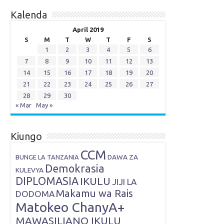
Kalenda
April 2019
S
M
T
W
T
F
S
1
2
3
4
5
6
7
8
9
10
11
12
13
14
15
16
17
18
19
20
21
22
23
24
25
26
27
28
29
30
« Mar
May »
Kiungo
CCM
DAWA ZA
BUNGE LA TANZANIA
Demokrasia
KULEVYA
DIPLOMASIA
IKULU
JIJI LA
Makamu wa Rais
DODOMA
Matokeo ChanyA+
MAWASILIANO IKULU