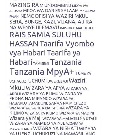
MAZINGIRA
MIUNDOMBINU
MKOA WA
MKOA WA DAR ES SALAAM
ARUSHA
MKOA WA
OFISI YA WAZIRI MKUU
NEMC
PWANI
SERA, BUNGE, KAZI, VIJANA, AJIRA
NA WENYE ULEMAVU
RAIS DKT. MAGUFULI
RAIS SAMIA SULUHU
HASSAN
Taarifa Vyombo
vya Habari
Taarifa ya
Tanzania
Habari
TAMISEMI
Tanzania MpyA+
TUME YA
Waziri
UCHUMI
UWEKEZAJI
UCHAGUZI
Mkuu
WIZARA YA AFYA
WIZARA YA
ARDHI
WIZARA YA ELIMU
WIZARA YA
FEDHA NA MIPANGO
WIZARA YA
HABARI,UTAMADUNI, SANAA NA MICHEZO
WIZARA YA
WIZARA YA KATIBA NA SHERIA
KILIMO
WIZARA YA KILIMO
WIZARA YA MADINI
Wizara ya Maji
WIZARA YA MALIASILI NA UTALII
WIZARA YA MAMBO YA NJE
WIZARA YA
WIZARA YA NISHATI
WIZARA
MAWASILIANO
YA UJENZI,UCHUKUZI NA MAWASILIANO