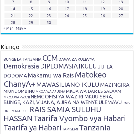
7
8
9
10
11
12
13
14
15
16
17
18
19
20
21
22
23
24
25
26
27
28
29
30
« Mar
May »
Kiungo
CCM
DAWA ZA KULEVYA
BUNGE LA TANZANIA
Demokrasia
DIPLOMASIA
IKULU
JIJI LA
Matokeo
Makamu wa Rais
DODOMA
ChanyA+
MAWASILIANO IKULU
MAZINGIRA
MIUNDOMBINU
MKOA WA DAR ES SALAAM
MKOA WA ARUSHA
OFISI YA WAZIRI MKUU SERA,
NEMC
MKOA WA PWANI
BUNGE, KAZI, VIJANA, AJIRA NA WENYE ULEMAVU
RAIS
RAIS SAMIA SULUHU
DKT. MAGUFULI
HASSAN
Taarifa Vyombo vya Habari
Tanzania
Taarifa ya Habari
TAMISEMI