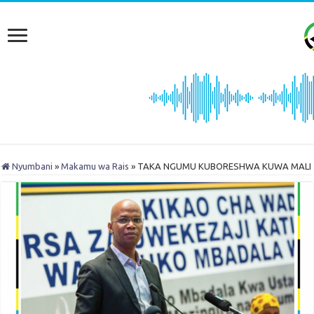
Nyumbani
»
Makamu wa Rais
»
TAKA NGUMU KUBORESHWA KUWA MALI