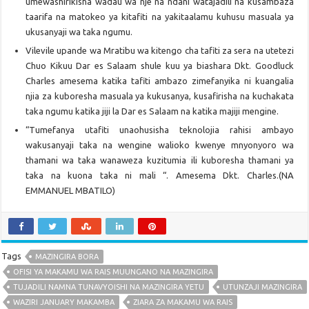
umewashirikisha wadau wa nje na ndani watajadili na kusambaza
taarifa na matokeo ya kitafiti na yakitaalamu kuhusu masuala ya
ukusanyaji wa taka ngumu.
Vilevile upande wa Mratibu wa kitengo cha tafiti za sera na utetezi
Chuo Kikuu Dar es Salaam shule kuu ya biashara Dkt. Goodluck
Charles amesema katika tafiti ambazo zimefanyika ni kuangalia
njia za kuboresha masuala ya kukusanya, kusafirisha na kuchakata
taka ngumu katika jiji la Dar es Salaam na katika majiji mengine.
“Tumefanya utafiti unaohusisha teknolojia rahisi ambayo
wakusanyaji taka na wengine walioko kwenye mnyonyoro wa
thamani wa taka wanaweza kuzitumia ili kuboresha thamani ya
taka na kuona taka ni mali “. Amesema Dkt. Charles.(NA
EMMANUEL MBATILO)
Tags
MAZINGIRA BORA
OFISI YA MAKAMU WA RAIS MUUNGANO NA MAZINGIRA
TUJADILI NAMNA TUNAVYOISHI NA MAZINGIRA YETU
UTUNZAJI MAZINGIRA
WAZIRI JANUARY MAKAMBA
ZIARA ZA MAKAMU WA RAIS