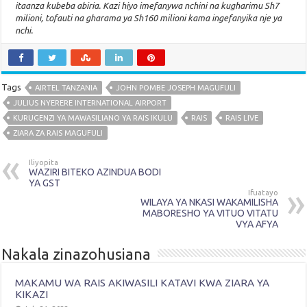
itaanza kubeba abiria. Kazi hiyo imefanywa nchini na kugharimu Sh7
milioni, tofauti na gharama ya Sh160 milioni kama ingefanyika nje ya
nchi.
Tags
AIRTEL TANZANIA
JOHN POMBE JOSEPH MAGUFULI
JULIUS NYERERE INTERNATIONAL AIRPORT
KURUGENZI YA MAWASILIANO YA RAIS IKULU
RAIS
RAIS LIVE
ZIARA ZA RAIS MAGUFULI
Iliyopita
WAZIRI BITEKO AZINDUA BODI
YA GST
Ifuatayo
WILAYA YA NKASI WAKAMILISHA
MABORESHO YA VITUO VITATU
VYA AFYA
Nakala zinazohusiana
MAKAMU WA RAIS AKIWASILI KATAVI KWA ZIARA YA
KIKAZI