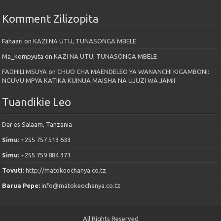
Komment Zilizopita
Fahaari
on
KAZI NA UTU, TUNASONGA MBELE
Ma_kompyuta
on
KAZI NA UTU, TUNASONGA MBELE
FADHILI MSUYA
on
CHUO CHA MAENDELEO YA WANANCHI KIGAMBONI:
NGUVU MPYA KATIKA KUINUA MAISHA NA UJUZI WA JAMII
Tuandikie Leo
Dar es Salaam, Tanzania
Simu:
+255 757 513 633
Simu:
+255 759 884 371
Tovuti:
http://matokeochanya.co.tz
Barua Pepe:
info@matokeochanya.co.tz
All Rights Reserved