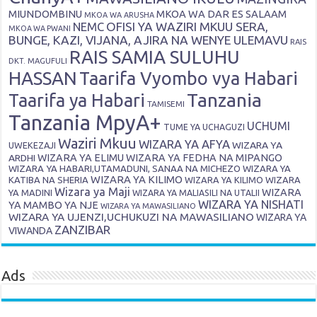
MIUNDOMBINU
MKOA WA DAR ES SALAAM
MKOA WA ARUSHA
OFISI YA WAZIRI MKUU SERA,
NEMC
MKOA WA PWANI
BUNGE, KAZI, VIJANA, AJIRA NA WENYE ULEMAVU
RAIS
RAIS SAMIA SULUHU
DKT. MAGUFULI
HASSAN
Taarifa Vyombo vya Habari
Tanzania
Taarifa ya Habari
TAMISEMI
Tanzania MpyA+
UCHUMI
TUME YA UCHAGUZI
Waziri Mkuu
WIZARA YA AFYA
WIZARA YA
UWEKEZAJI
ARDHI
WIZARA YA ELIMU
WIZARA YA FEDHA NA MIPANGO
WIZARA YA HABARI,UTAMADUNI, SANAA NA MICHEZO
WIZARA YA
WIZARA YA KILIMO
KATIBA NA SHERIA
WIZARA YA KILIMO
WIZARA
Wizara ya Maji
WIZARA
YA MADINI
WIZARA YA MALIASILI NA UTALII
WIZARA YA NISHATI
YA MAMBO YA NJE
WIZARA YA MAWASILIANO
WIZARA YA UJENZI,UCHUKUZI NA MAWASILIANO
WIZARA YA
ZANZIBAR
VIWANDA
Ads