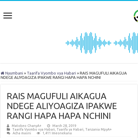
Nyumbani
»
Taarifa Vyombo vya Habari
»
RAIS MAGUFULI AIKAGUA
NDEGE ALIYOAGIZA IPAKWE RANGI HAPA HAPA NCHINI
RAIS MAGUFULI AIKAGUA
NDEGE ALIYOAGIZA IPAKWE
RANGI HAPA HAPA NCHINI
Matokeo ChanyA+
March 28, 2019
Taarifa Vyombo vya Habari
,
Taarifa ya Habari
,
Tanzania MpyA+
Acha maoni
1,411 Imeonekana