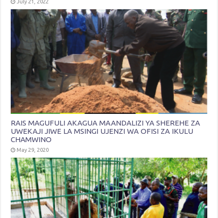
July 21, 2022
RAIS MAGUFULI AKAGUA MAANDALIZI YA SHEREHE ZA
UWEKAJI JIWE LA MSINGI UJENZI WA OFISI ZA IKULU
CHAMWINO
May 29, 2020