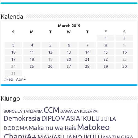
Kalenda
March 2019
S
M
T
W
T
F
S
1
2
3
4
5
6
7
8
9
10
11
12
13
14
15
16
17
18
19
20
21
22
23
24
25
26
27
28
29
30
31
« Feb
Apr »
Kiungo
CCM
DAWA ZA KULEVYA
BUNGE LA TANZANIA
Demokrasia
DIPLOMASIA
IKULU
JIJI LA
Matokeo
Makamu wa Rais
DODOMA
ChanyA+
MAWASILIANO IKULU
MAZINGIRA