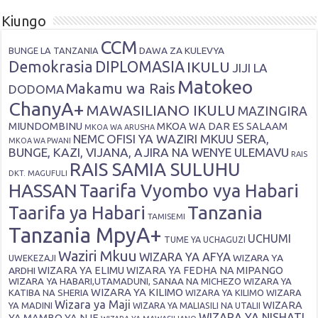
Kiungo
CCM
DAWA ZA KULEVYA
BUNGE LA TANZANIA
Demokrasia
DIPLOMASIA
IKULU
JIJI LA
Matokeo
Makamu wa Rais
DODOMA
ChanyA+
MAWASILIANO IKULU
MAZINGIRA
MIUNDOMBINU
MKOA WA DAR ES SALAAM
MKOA WA ARUSHA
OFISI YA WAZIRI MKUU SERA,
NEMC
MKOA WA PWANI
BUNGE, KAZI, VIJANA, AJIRA NA WENYE ULEMAVU
RAIS
RAIS SAMIA SULUHU
DKT. MAGUFULI
HASSAN
Taarifa Vyombo vya Habari
Tanzania
Taarifa ya Habari
TAMISEMI
Tanzania MpyA+
UCHUMI
TUME YA UCHAGUZI
Waziri Mkuu
WIZARA YA AFYA
WIZARA YA
UWEKEZAJI
ARDHI
WIZARA YA ELIMU
WIZARA YA FEDHA NA MIPANGO
WIZARA YA HABARI,UTAMADUNI, SANAA NA MICHEZO
WIZARA YA
WIZARA YA KILIMO
KATIBA NA SHERIA
WIZARA YA KILIMO
WIZARA
Wizara ya Maji
WIZARA
YA MADINI
WIZARA YA MALIASILI NA UTALII
WIZARA YA NISHATI