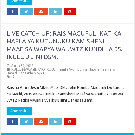
Soma zaidi »
LIVE CATCH UP: RAIS MAGUFULI KATIKA
HAFLA YA KUTUNUKU KAMISHENI
MAAFISA WAPYA WA JWTZ KUNDI LA 65.
IKULU JIJINI DSM.
March 30, 2019
IKULU
,
MAWASILIANO IKULU
,
Taarifa Vyombo vya Habari
,
Taarifa ya
Habari
,
Tanzania MpyA+
47
Rais na Amiri Jeshi Mkuu Mhe. Dkt. John Pombe Magufuli leo tarehe
30 Machi, 2019 anawatunuku Kamisheni Maafisa Wanafunzi 146 wa
JWTZ katika viwanja vya Ikulu jijini Dar es salaam.
Soma zaidi »