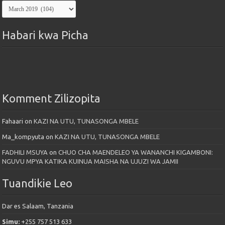
Kutoka
Maktaba
Habari kwa Picha
Komment Zilizopita
Fahaari
on
KAZI NA UTU, TUNASONGA MBELE
Ma_kompyuta
on
KAZI NA UTU, TUNASONGA MBELE
FADHILI MSUYA
on
CHUO CHA MAENDELEO YA WANANCHI KIGAMBONI:
NGUVU MPYA KATIKA KUINUA MAISHA NA UJUZI WA JAMII
Tuandikie Leo
Dar es Salaam, Tanzania
Simu:
+255 757 513 633