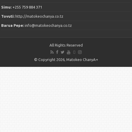
Simu:
+255 759 884 371
Tovuti:
http://matokeochanya.co.tz
Barua Pepe:
info@matokeochanya.co.tz
All Rights Reserved
© Copyright 2026, Matokeo ChanyA+