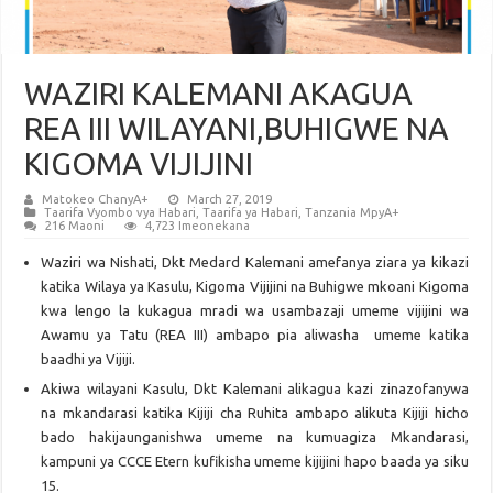
WAZIRI KALEMANI AKAGUA
REA III WILAYANI,BUHIGWE NA
KIGOMA VIJIJINI
Matokeo ChanyA+
March 27, 2019
Taarifa Vyombo vya Habari
,
Taarifa ya Habari
,
Tanzania MpyA+
216 Maoni
4,723 Imeonekana
Waziri wa Nishati, Dkt Medard Kalemani amefanya ziara ya kikazi
katika Wilaya ya Kasulu, Kigoma Vijijini na Buhigwe mkoani Kigoma
kwa lengo la kukagua mradi wa usambazaji umeme vijijini wa
Awamu ya Tatu (REA III) ambapo pia aliwasha umeme katika
baadhi ya Vijiji.
Akiwa wilayani Kasulu, Dkt Kalemani alikagua kazi zinazofanywa
na mkandarasi katika Kijiji cha Ruhita ambapo alikuta Kijiji hicho
bado hakijaunganishwa umeme na kumuagiza Mkandarasi,
kampuni ya CCCE Etern kufikisha umeme kijijini hapo baada ya siku
15.