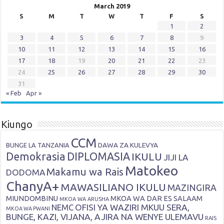
March 2019
S
M
T
W
T
F
S
1
2
3
4
5
6
7
8
9
10
11
12
13
14
15
16
17
18
19
20
21
22
23
24
25
26
27
28
29
30
31
« Feb
Apr »
Kiungo
CCM
DAWA ZA KULEVYA
BUNGE LA TANZANIA
Demokrasia
DIPLOMASIA
IKULU
JIJI LA
Matokeo
Makamu wa Rais
DODOMA
ChanyA+
MAWASILIANO IKULU
MAZINGIRA
MIUNDOMBINU
MKOA WA DAR ES SALAAM
MKOA WA ARUSHA
OFISI YA WAZIRI MKUU SERA,
NEMC
MKOA WA PWANI
BUNGE, KAZI, VIJANA, AJIRA NA WENYE ULEMAVU
RAIS