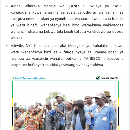
Aidha, alimtaka Meneja wa TANESCO, Wilaya ya Kasulu
kuhakikisha kuwa, anasimamia suala ya uchoraji wa ramani za
kuingiza umeme ndani ya nyumba za wananchi kwani kuna baadhi
ya watu binafsi wanaofanya kazi hizo wamekuwa wakiwatoza
wananchi gharama kubwa bila kujali tofauti ya ukubwa au udogo
wa kazi.
Vilevile, Dkt Kalemani alimtaka Meneja huyo kuhakikisha kuwa
watu wanaofanya kazi za kufunga nyaya za umeme ndani ya
nyumba za wananchi wanatambulika na TANESCO ili kuepusha
utapeli na kufanya kazi chini ya viwango vinavyotakiwa.