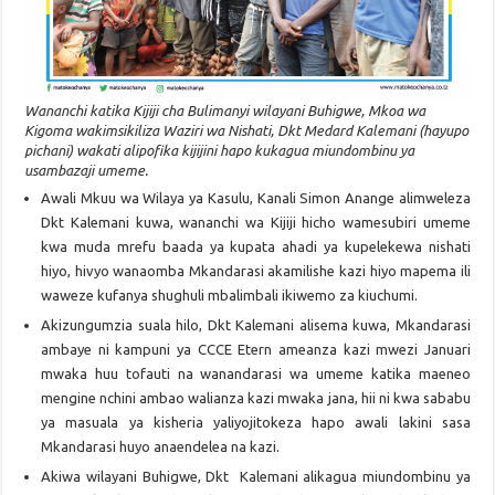
Wananchi katika Kijiji cha Bulimanyi wilayani Buhigwe, Mkoa wa
Kigoma wakimsikiliza Waziri wa Nishati, Dkt Medard Kalemani (hayupo
pichani) wakati alipofika kijijini hapo kukagua miundombinu ya
usambazaji umeme.
Awali Mkuu wa Wilaya ya Kasulu, Kanali Simon Anange alimweleza
Dkt Kalemani kuwa, wananchi wa Kijiji hicho wamesubiri umeme
kwa muda mrefu baada ya kupata ahadi ya kupelekewa nishati
hiyo, hivyo wanaomba Mkandarasi akamilishe kazi hiyo mapema ili
waweze kufanya shughuli mbalimbali ikiwemo za kiuchumi.
Akizungumzia suala hilo, Dkt Kalemani alisema kuwa, Mkandarasi
ambaye ni kampuni ya CCCE Etern ameanza kazi mwezi Januari
mwaka huu tofauti na wanandarasi wa umeme katika maeneo
mengine nchini ambao walianza kazi mwaka jana, hii ni kwa sababu
ya masuala ya kisheria yaliyojitokeza hapo awali lakini sasa
Mkandarasi huyo anaendelea na kazi.
Akiwa wilayani Buhigwe, Dkt Kalemani alikagua miundombinu ya