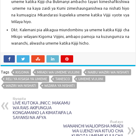
umeme katika Kijiji cha Bulimanyi ambacho tayari kimeshafikishiwa
umeme na kaya zaidi ya Kumi zimeshaunganishwa na nishati hiyo
na kumuagiza Mkandarasi kupeleka umeme katika Vijiji vyote vya
Wilaya hiyo.
Dkt. Kalemani pia alikagua miundombinu ya umeme katika Kijiji cha
Mkigo wilayani Kigoma Vijijini, ambapo pamoja na kuzungumza na
wananchi, aliwasha umeme katika Kijiji hicho.
Tags
KIGOMA
MRADI WA UMEME VIJIJINI
NAIBU WAZIRI WA NISHATI
RELI YA KISASA YA UMEME
TANESCO
UMEME VIJIJINI
WAZIRI WA NISHATI
WIZARA YA NISHATI
Iliyopita
LIVE KUTOKA JNICC: MAKAMU
WA RAIS AKIFUNGUA
KONGAMANO LA KIMATAIFA LA
SAYANSI NA AFYA
Ifuatayo
WANANCHI WALIOPISHA MRADI
WA UJENZI WA KITUO CHA
KUPOZA UMEME KIJIJI CHA