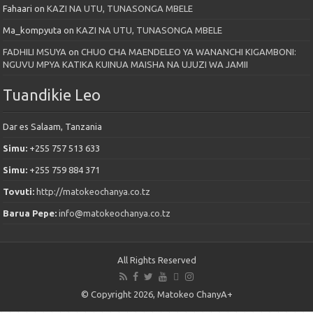
Fahaari
on
KAZI NA UTU, TUNASONGA MBELE
Ma_kompyuta
on
KAZI NA UTU, TUNASONGA MBELE
FADHILI MSUYA
on
CHUO CHA MAENDELEO YA WANANCHI KIGAMBONI:
NGUVU MPYA KATIKA KUINUA MAISHA NA UJUZI WA JAMII
Tuandikie Leo
Dar es Salaam, Tanzania
Simu:
+255 757 513 633
Simu:
+255 759 884 371
Tovuti:
http://matokeochanya.co.tz
Barua Pepe:
info@matokeochanya.co.tz
All Rights Reserved
© Copyright 2026, Matokeo ChanyA+