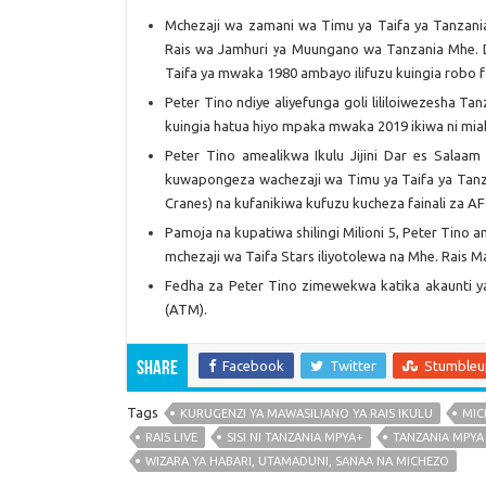
Mchezaji wa zamani wa Timu ya Taifa ya Tanzania 
Rais wa Jamhuri ya Muungano wa Tanzania Mhe.
Taifa ya mwaka 1980 ambayo ilifuzu kuingia robo f
Peter Tino ndiye aliyefunga goli lililoiwezesha T
kuingia hatua hiyo mpaka mwaka 2019 ikiwa ni mia
Peter Tino amealikwa Ikulu Jijini Dar es Salaam
kuwapongeza wachezaji wa Timu ya Taifa ya Tanza
Cranes) na kufanikiwa kufuzu kucheza fainali za 
Pamoja na kupatiwa shilingi Milioni 5, Peter Tino
mchezaji wa Taifa Stars iliyotolewa na Mhe. Rais
Fedha za Peter Tino zimewekwa katika akaunti ya
(ATM).
Facebook
Twitter
Stumble
Share
Tags
KURUGENZI YA MAWASILIANO YA RAIS IKULU
MIC
RAIS LIVE
SISI NI TANZANIA MPYA+
TANZANIA MPYA
WIZARA YA HABARI, UTAMADUNI, SANAA NA MICHEZO