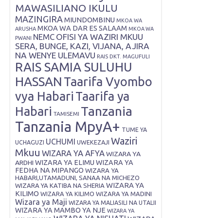
MAWASILIANO IKULU
MAZINGIRA
MIUNDOMBINU
MKOA WA
MKOA WA DAR ES SALAAM
ARUSHA
MKOA WA
OFISI YA WAZIRI MKUU
NEMC
PWANI
SERA, BUNGE, KAZI, VIJANA, AJIRA
NA WENYE ULEMAVU
RAIS DKT. MAGUFULI
RAIS SAMIA SULUHU
HASSAN
Taarifa Vyombo
vya Habari
Taarifa ya
Tanzania
Habari
TAMISEMI
Tanzania MpyA+
TUME YA
Waziri
UCHUMI
UWEKEZAJI
UCHAGUZI
Mkuu
WIZARA YA AFYA
WIZARA YA
ARDHI
WIZARA YA ELIMU
WIZARA YA
FEDHA NA MIPANGO
WIZARA YA
HABARI,UTAMADUNI, SANAA NA MICHEZO
WIZARA YA
WIZARA YA KATIBA NA SHERIA
KILIMO
WIZARA YA KILIMO
WIZARA YA MADINI
Wizara ya Maji
WIZARA YA MALIASILI NA UTALII
WIZARA YA MAMBO YA NJE
WIZARA YA