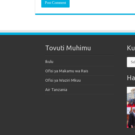
Tovuti Muhimu
Ku
Kut
Ikulu
Mak
Ofisi ya Makamu wa Rais
Ha
Ofisi ya Waziri Mkuu
Air Tanzania