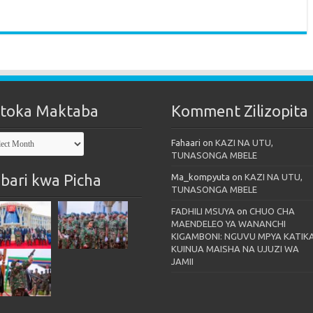
toka Maktaba
Komment Zilizopita
oka
Fahaari
on
KAZI NA UTU,
taba
TUNASONGA MBELE
bari kwa Picha
Ma_kompyuta
on
KAZI NA UTU,
TUNASONGA MBELE
FADHILI MSUYA
on
CHUO CHA
MAENDELEO YA WANANCHI
KIGAMBONI: NGUVU MPYA KATIK
KUINUA MAISHA NA UJUZI WA
JAMII