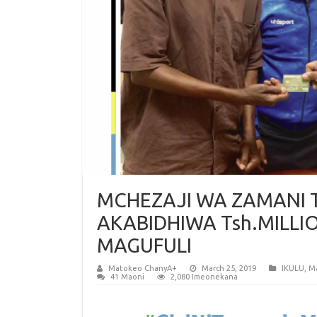
MCHEZAJI WA ZAMANI T
AKABIDHIWA Tsh.MILLIO
MAGUFULI
Matokeo ChanyA+
March 25, 2019
IKULU
,
M
41 Maoni
2,080 Imeonekana