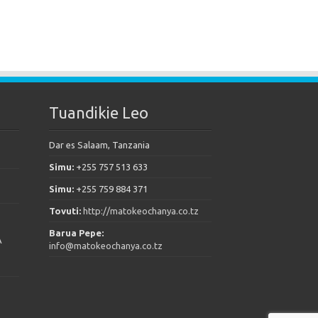
Tuandikie Leo
Dar es Salaam, Tanzania
Simu:
+255 757 513 633
Simu:
+255 759 884 371
Tovuti:
http://matokeochanya.co.tz
Barua Pepe:
A
info@matokeochanya.co.tz