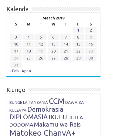
Kalenda
March 2019
S
M
T
W
T
F
S
1
2
3
4
5
6
7
8
9
10
11
12
13
14
15
16
17
18
19
20
21
22
23
24
25
26
27
28
29
30
31
« Feb
Apr »
Kiungo
CCM
DAWA ZA
BUNGE LA TANZANIA
Demokrasia
KULEVYA
DIPLOMASIA
IKULU
JIJI LA
Makamu wa Rais
DODOMA
Matokeo ChanyA+