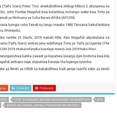
(Taifa Stars) Peter Tino amekabidhiwa shilingi Milioni 5 alizopewa na
 Dkt. John Pombe Magufuli kwa kutambua mchango wake kwa Timu ya
ainali ya Michuano ya Soka Barani Afrika (AFCON).
anzania kuingia robo fainali na tangu mwaka 1980 Tanzania haikufanikiwa
ka 39 imepita.
 leo tarehe 25 Machi, 2019 wakati Mhe. Rais Magufuli alipokutana na
nia (Taifa Stars) ambao jana waliifunga Timu ya Taifa ya Uganda (The
AFCON 2019 zitakazofanyika baadaye mwezi Juni 2019 huko Misri.
 ameunganishwa katika zawadi ya kupatiwa kiwanja Jijini Dodoma kwa kila
 Magufuli ambapo naye atapatiwa kiwanja cha kujenga nyumba.
ke ya Benki ya CRDB na kukabidhiwa kadi yenye taarifa zake za benki
upon
LinkedIn
Pinterest
HEZO
OFISI YA MAKAMU WA RAIS MUUNGANO NA MAZINGIRA
RAIS
WAZIRI WA HABARI, SANAA, UTAMADUNI NA MICHEZO