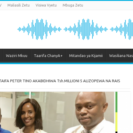
V
Maliasili Zetu
Visiwa Vyetu
Mbuga Zetu
Waziri Mkuu
Taarifa ChanyA+
Mitandao ya Kijamii
Wasiliana Nas
AIFA PETER TINO AKABIDHIWA Tsh.MILLIONI 5 ALIZOPEWA NA RAIS