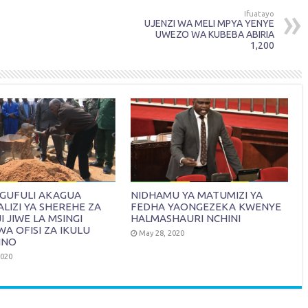
Ifuatayo
UJENZI WA MELI MPYA YENYE
UWEZO WA KUBEBA ABIRIA
1,200
AGUFULI AKAGUA
NIDHAMU YA MATUMIZI YA
IZI YA SHEREHE ZA
FEDHA YAONGEZEKA KWENYE
 JIWE LA MSINGI
HALMASHAURI NCHINI
WA OFISI ZA IKULU
May 28, 2020
INO
2020