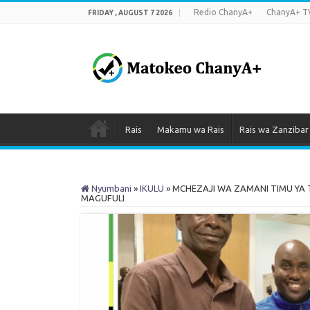
Redio ChanyA+
ChanyA+ T
FRIDAY , AUGUST 7 2026
Rais
Makamu wa Rais
Rais wa Zanzibar
Nyumbani
»
IKULU
»
MCHEZAJI WA ZAMANI TIMU YA T
MAGUFULI