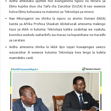
Aidha ameutaka ujumbe huo kuunganisha nguvu na Wizara ya
Elimu kupitia chuo cha Taifa cha Zanzibar (SUZA) ili nao waweze
kutoa Elimu kuhusiana na matumizi ya Teknolojia ya mionzi.
Nae Mkurugenzi wa shirika la nguvu za atomic Duniani (IAEA)
kanda ya Afrika Profesa Shaukati Abdulrazak amesema malengo
hasa ya IAEA ni kutumia Teknolojia katika uzalishaji wa vyakula,
kuondoa wadudu waharibifu wa mazao na kupambana na maradhi
ya saratani.
Aidha amesema shirika la IAEA lipo tayari kuwajengea uwezo
wazanzibar ili waweze kutumia Teknolojia kwa lengo la kuleta
maendeleo zaidi.