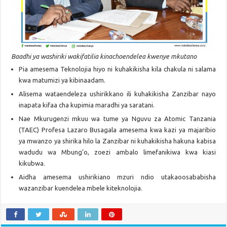
Baadhi ya washiriki wakifatilia kinachoendelea kwenye mkutano
Pia amesema Teknolojia hiyo ni kuhakikisha kila chakula ni salama
kwa matumizi ya kibinaadam.
Alisema wataendeleza ushirikkano ili kuhakikisha Zanzibar nayo
inapata kifaa cha kupimia maradhi ya saratani.
Nae Mkurugenzi mkuu wa tume ya Nguvu za Atomic Tanzania
(TAEC) Profesa Lazaro Busagala amesema kwa kazi ya majaribio
ya mwanzo ya shirika hilo la Zanzibar ni kuhakikisha hakuna kabisa
wadudu wa Mbung’o, zoezi ambalo limefanikiwa kwa kiasi
kikubwa.
Aidha amesema ushirikiano mzuri ndio utakaoosababisha
wazanzibar kuendelea mbele kiteknolojia.