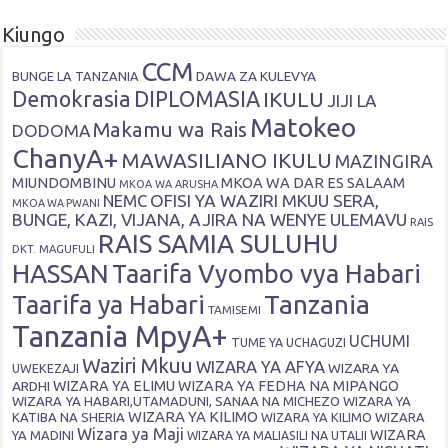
Kiungo
CCM
DAWA ZA KULEVYA
BUNGE LA TANZANIA
Demokrasia
DIPLOMASIA
IKULU
JIJI LA
Matokeo
Makamu wa Rais
DODOMA
ChanyA+
MAWASILIANO IKULU
MAZINGIRA
MIUNDOMBINU
MKOA WA DAR ES SALAAM
MKOA WA ARUSHA
OFISI YA WAZIRI MKUU SERA,
NEMC
MKOA WA PWANI
BUNGE, KAZI, VIJANA, AJIRA NA WENYE ULEMAVU
RAIS
RAIS SAMIA SULUHU
DKT. MAGUFULI
HASSAN
Taarifa Vyombo vya Habari
Tanzania
Taarifa ya Habari
TAMISEMI
Tanzania MpyA+
UCHUMI
TUME YA UCHAGUZI
Waziri Mkuu
WIZARA YA AFYA
WIZARA YA
UWEKEZAJI
ARDHI
WIZARA YA ELIMU
WIZARA YA FEDHA NA MIPANGO
WIZARA YA HABARI,UTAMADUNI, SANAA NA MICHEZO
WIZARA YA
WIZARA YA KILIMO
KATIBA NA SHERIA
WIZARA YA KILIMO
WIZARA
Wizara ya Maji
WIZARA
YA MADINI
WIZARA YA MALIASILI NA UTALII