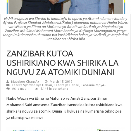
Ni Mkurugenzi wa Shirika la kimataifa la nguvu ya Atomiki duniani kanda y
Afrika Profesa Shaukat Abdulrazak(Kulia ) akipeana mkono na Naibu Waziri
wa Wizara ya Elimu na Mafunzo ya Amali wa Serikali ya Mapinduzi ya
Zanzibar Mh Simai Mohamed Mara baada ya Kufanya Mazungumzo yenye
lengo la kuimarisha uhusiano wa kushirikiana baina ya Serikali ya Mapinduzi
Zanzibar na Shirika hilo
ZANZIBAR KUTOA
USHIRIKIANO KWA SHIRIKA LA
NGUVU ZA ATOMIKI DUNIANI
Matokeo ChanyA+
March 15, 2019
Taarifa Vyombo vya Habari
,
Taarifa ya Habari
,
Tanzania MpyA+
Acha maoni
1,146 Imeonekana
Naibu Waziri wa Elimu na Mafunzo ya Amali Zanzibar Simai
Mohamed Said amesema Zanzibar itaendelea kutoa ushirikiano kwa
shirika la nguvu za atomiki Dunia ili kukuza na kuimarisha teknolojia
ya utumiaji wa mionzi.