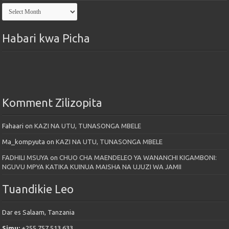
Kutoka
Maktaba
Habari kwa Picha
Komment Zilizopita
Fahaari
on
KAZI NA UTU, TUNASONGA MBELE
Ma_kompyuta
on
KAZI NA UTU, TUNASONGA MBELE
FADHILI MSUYA
on
CHUO CHA MAENDELEO YA WANANCHI KIGAMBONI:
NGUVU MPYA KATIKA KUINUA MAISHA NA UJUZI WA JAMII
Tuandikie Leo
Dar es Salaam, Tanzania
Simu:
+255 757 513 633