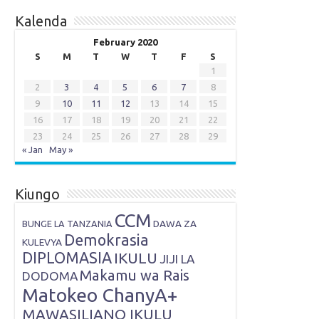
Kalenda
February 2020
S
M
T
W
T
F
S
1
2
3
4
5
6
7
8
9
10
11
12
13
14
15
16
17
18
19
20
21
22
23
24
25
26
27
28
29
« Jan
May »
Kiungo
CCM
DAWA ZA
BUNGE LA TANZANIA
Demokrasia
KULEVYA
DIPLOMASIA
IKULU
JIJI LA
Makamu wa Rais
DODOMA
Matokeo ChanyA+
MAWASILIANO IKULU