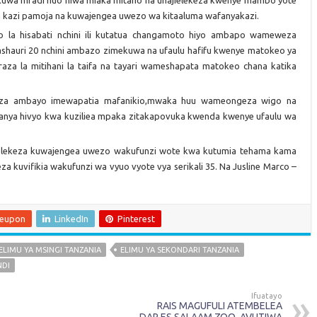
kuwa mradi huo niwa miaka mitano na unajielekeza kwenye mambo yote
a kazi pamoja na kuwajengea uwezo wa kitaaluma wafanyakazi.
 la hisabati nchini ili kutatua changamoto hiyo ambapo wameweza
lmashauri 20 nchini ambazo zimekuwa na ufaulu hafifu kwenye matokeo ya
raza la mitihani la taifa na tayari wameshapata matokeo chana katika
anza ambayo imewapatia mafanikio,mwaka huu wameongeza wigo na
fanya hivyo kwa kuziliea mpaka zitakapovuka kwenda kwenye ufaulu wa
elekeza kuwajengea uwezo wakufunzi wote kwa kutumia tehama kama
a kuvifikia wakufunzi wa vyuo vyote vya serikali 35. Na Jusline Marco –
leupon
LinkedIn
Pinterest
ELIMU YA MSINGI TANZANIA
ELIMU YA SEKONDARI TANZANIA
NDI
Ifuatayo
RAIS MAGUFULI ATEMBELEA