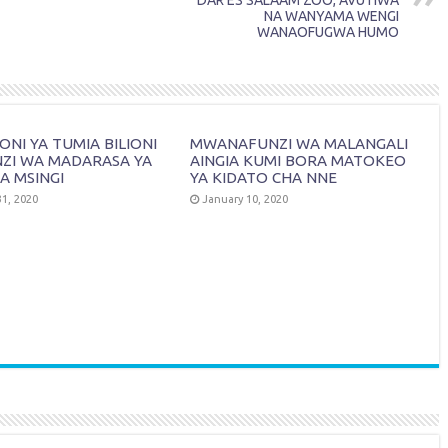
DAR ES SALAAM ZOO, AVUTIWA
NA WANYAMA WENGI
WANAOFUGWA HUMO
NI YA TUMIA BILIONI
MWANAFUNZI WA MALANGALI
NZI WA MADARASA YA
AINGIA KUMI BORA MATOKEO
A MSINGI
YA KIDATO CHA NNE
1, 2020
January 10, 2020