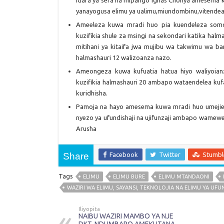
idara ya sera na mipango Ignas Chonya amesema 
yanayogusa elimu ya ualimu,miundombinu,vitende
Ameeleza kuwa mradi huo pia kuendeleza somo
kuzifikia shule za msingi na sekondari katika ha
mitihani ya kitaifa jwa mujibu wa takwimu wa ba
halmashauri 12 walizoanza nazo.
Ameongeza kuwa kufuatia hatua hiyo waliyoi
kuzifikia halmashauri 20 ambapo wataendelea ku
kuridhisha.
Pamoja na hayo amesema kuwa mradi huo umeji
nyezo ya ufundishaji na ujifunzaji ambapo wamewez
Arusha
Share
Facebook
Twitter
Stumb
Tags
ELIMU
ELIMU BURE
ELIMU MTANDAONI
WAZIRI WA ELIMU, SAYANSI, TEKNOLOJIA NA ELIMU YA UFU
Iliyopita
NAIBU WAZIRI MAMBO YA NJE