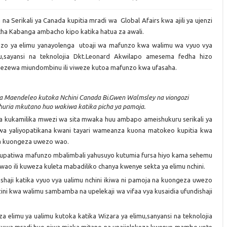
 na Serikali ya Canada kupitia mradi wa Global Afairs kwa ajili ya ujenzi
cha Kabanga ambacho kipo katika hatua za awali.
zo ya elimu yanayolenga utoaji wa mafunzo kwa walimu wa vyuo vya
u,sayansi na teknolojia Dkt.Leonard Akwilapo amesema fedha hizo
ngezewa miundombinu ili viweze kutoa mafunzo kwa ufasaha.
na Maendeleo kutoka Nchini Canada Bi.Gwen Walmsley na viongozi
huria mkutano huo wakiwa katika picha ya pamoja.
a kukamilika mwezi wa sita mwaka huu ambapo ameishukuru serikali ya
a yaliyopatikana kwani tayari wameanza kuona matokeo kupitia kwa
na kuongeza uwezo wao.
hupatiwa mafunzo mbalimbali yahusuyo kutumia fursa hiyo kama sehemu
 wao ili kuweza kuleta mabadiliko chanya kwenye sekta ya elimu nchini.
haji katika vyuo vya ualimu nchini ikiwa ni pamoja na kuongeza uwezo
ni kwa walimu sambamba na upelekaji wa vifaa vya kusaidia ufundishaji
elimu ya ualimu kutoka katika Wizara ya elimu,sanyansi na teknolojia