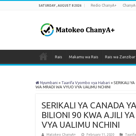
Redio ChanyA+
ChanyA
SATURDAY , AUGUST 8 2026
Rais
Makamu wa Rais
Rais wa Zanzibar
Nyumbani
»
Taarifa Vyombo vya Habari
»
SERIKALI YA
WA MRADI WA VYUO VYA UALIMU NCHINI
SERIKALI YA CANADA Y
BILIONI 90 KWA AJILI 
VYA UALIMU NCHINI
Matokeo ChanyA+
February 11, 2020
Taarif