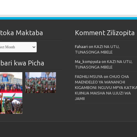
toka Maktaba
Komment Zilizopita
oka
Fahaari
on
KAZI NA UTU,
taba
TUNASONGA MBELE
bari kwa Picha
Ma_kompyuta
on
KAZI NA UTU,
TUNASONGA MBELE
FADHILI MSUYA
on
CHUO CHA
MAENDELEO YA WANANCHI
KIGAMBONI: NGUVU MPYA KATIK
KUINUA MAISHA NA UJUZI WA
JAMII