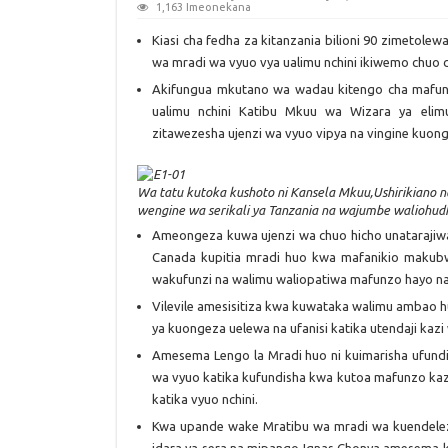
1,163 Imeonekana
Kiasi cha fedha za kitanzania bilioni 90 zimetolewa
wa mradi wa vyuo vya ualimu nchini ikiwemo chuo 
Akifungua mkutano wa wadau kitengo cha mafun
ualimu nchini Katibu Mkuu wa Wizara ya elim
zitawezesha ujenzi wa vyuo vipya na vingine kuo
Wa tatu kutoka kushoto ni Kansela Mkuu,Ushirikiano 
wengine wa serikali ya Tanzania na wajumbe waliohud
Ameongeza kuwa ujenzi wa chuo hicho unatarajiw
Canada kupitia mradi huo kwa mafanikio makubw
wakufunzi na walimu waliopatiwa mafunzo hayo 
Vilevile amesisitiza kwa kuwataka walimu ambao 
ya kuongeza uelewa na ufanisi katika utendaji kazi
Amesema Lengo la Mradi huo ni kuimarisha ufundis
wa vyuo katika kufundisha kwa kutoa mafunzo kazi
katika vyuo nchini.
Kwa upande wake Mratibu wa mradi wa kuendeleza 