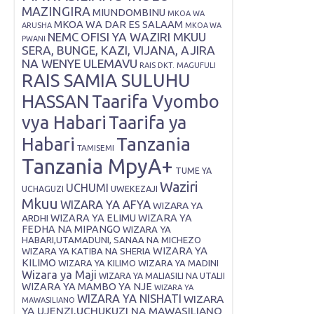
MAZINGIRA
MIUNDOMBINU
MKOA WA
MKOA WA DAR ES SALAAM
ARUSHA
MKOA WA
OFISI YA WAZIRI MKUU
NEMC
PWANI
SERA, BUNGE, KAZI, VIJANA, AJIRA
NA WENYE ULEMAVU
RAIS DKT. MAGUFULI
RAIS SAMIA SULUHU
HASSAN
Taarifa Vyombo
vya Habari
Taarifa ya
Tanzania
Habari
TAMISEMI
Tanzania MpyA+
TUME YA
Waziri
UCHUMI
UWEKEZAJI
UCHAGUZI
Mkuu
WIZARA YA AFYA
WIZARA YA
ARDHI
WIZARA YA ELIMU
WIZARA YA
FEDHA NA MIPANGO
WIZARA YA
HABARI,UTAMADUNI, SANAA NA MICHEZO
WIZARA YA
WIZARA YA KATIBA NA SHERIA
KILIMO
WIZARA YA KILIMO
WIZARA YA MADINI
Wizara ya Maji
WIZARA YA MALIASILI NA UTALII
WIZARA YA MAMBO YA NJE
WIZARA YA
WIZARA YA NISHATI
WIZARA
MAWASILIANO
YA UJENZI,UCHUKUZI NA MAWASILIANO