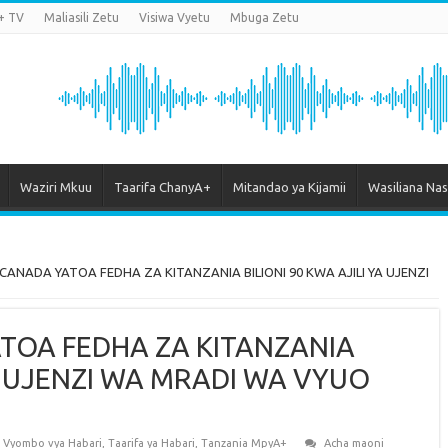
+ TV
Maliasili Zetu
Visiwa Vyetu
Mbuga Zetu
Waziri Mkuu
Taarifa ChanyA+
Mitandao ya Kijamii
Wasiliana Nas
 CANADA YATOA FEDHA ZA KITANZANIA BILIONI 90 KWA AJILI YA UJENZI
ATOA FEDHA ZA KITANZANIA
YA UJENZI WA MRADI WA VYUO
a Vyombo vya Habari
,
Taarifa ya Habari
,
Tanzania MpyA+
Acha maoni