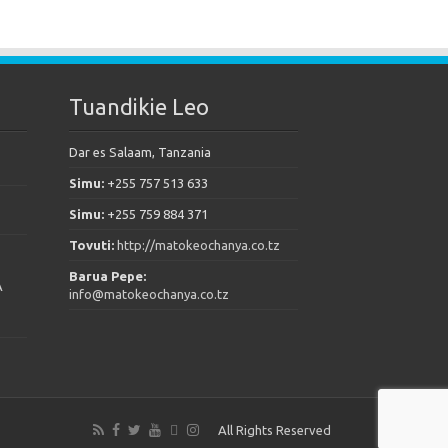
Tuandikie Leo
Dar es Salaam, Tanzania
Simu:
+255 757 513 633
Simu:
+255 759 884 371
Tovuti:
http://matokeochanya.co.tz
Barua Pepe:
A
info@matokeochanya.co.tz
All Rights Reserved