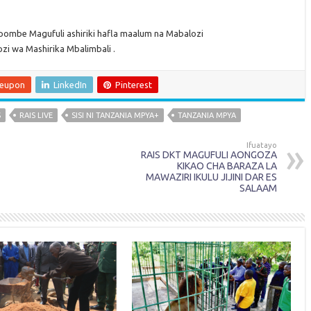
pombe Magufuli ashiriki hafla maalum na Mabalozi
zi wa Mashirika Mbalimbali .
leupon
LinkedIn
Pinterest
S
RAIS LIVE
SISI NI TANZANIA MPYA+
TANZANIA MPYA
Ifuatayo
RAIS DKT MAGUFULI AONGOZA
KIKAO CHA BARAZA LA
MAWAZIRI IKULU JIJINI DAR ES
SALAAM