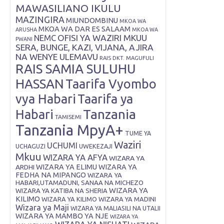
MAWASILIANO IKULU
MAZINGIRA
MIUNDOMBINU
MKOA WA
MKOA WA DAR ES SALAAM
ARUSHA
MKOA WA
OFISI YA WAZIRI MKUU
NEMC
PWANI
SERA, BUNGE, KAZI, VIJANA, AJIRA
NA WENYE ULEMAVU
RAIS DKT. MAGUFULI
RAIS SAMIA SULUHU
HASSAN
Taarifa Vyombo
vya Habari
Taarifa ya
Tanzania
Habari
TAMISEMI
Tanzania MpyA+
TUME YA
Waziri
UCHUMI
UWEKEZAJI
UCHAGUZI
Mkuu
WIZARA YA AFYA
WIZARA YA
ARDHI
WIZARA YA ELIMU
WIZARA YA
FEDHA NA MIPANGO
WIZARA YA
HABARI,UTAMADUNI, SANAA NA MICHEZO
WIZARA YA
WIZARA YA KATIBA NA SHERIA
KILIMO
WIZARA YA KILIMO
WIZARA YA MADINI
Wizara ya Maji
WIZARA YA MALIASILI NA UTALII
WIZARA YA MAMBO YA NJE
WIZARA YA