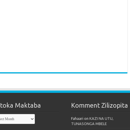
toka Maktaba
Komment Zilizopita
oka
Fahaari
on
KAZI NA UTU,
taba
TUNASONGA MBELE