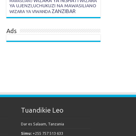
WIZARA YA NISHATI
WIZARA
MAWASILIANO
YA UJENZI,UCHUKUZI NA MAWASILIANO
ZANZIBAR
WIZARA YA VIWANDA
Ads
Tuandikie Leo
Dar es Salaam, Tanzania
Simu:
+255 757 513 633