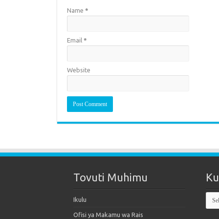
Name
*
Email
*
Website
Tovuti Muhimu
Ku
Kut
Ikulu
Mak
Ofisi ya Makamu wa Rais