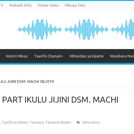
TV
Maliasili Zetu
Visiwa Vyetu
Mbuga Zetu
Waziri Mkuu
Taarifa ChanyA+
Mitandao ya Kijamii
Wasiliana Nas
LU JIJINI DSM. MACHI 08,2019
 PART IKULU JIJINI DSM. MACHI
,
Taarifa ya Habari
,
Tanzania
,
Tanzania MpyA+
Acha maoni