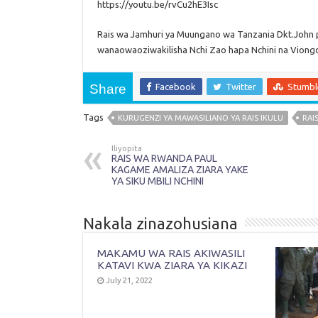
https://youtu.be/rvCu2hE3Isc
Rais wa Jamhuri ya Muungano wa Tanzania Dkt.John 
wanaowaoziwakilisha Nchi Zao hapa Nchini na Viongo
Share
Facebook
Twitter
Stumb
Tags
KURUGENZI YA MAWASILIANO YA RAIS IKULU
RAI
Iliyopita
RAIS WA RWANDA PAUL
KAGAME AMALIZA ZIARA YAKE
YA SIKU MBILI NCHINI
Nakala zinazohusiana
MAKAMU WA RAIS AKIWASILI
KATAVI KWA ZIARA YA KIKAZI
July 21, 2022