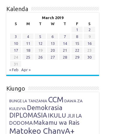
Kalenda
March 2019
S
M
T
W
T
F
S
1
2
3
4
5
6
7
8
9
10
11
12
13
14
15
16
17
18
19
20
21
22
23
24
25
26
27
28
29
30
31
« Feb
Apr »
Kiungo
CCM
DAWA ZA
BUNGE LA TANZANIA
Demokrasia
KULEVYA
DIPLOMASIA
IKULU
JIJI LA
Makamu wa Rais
DODOMA
Matokeo ChanyA+