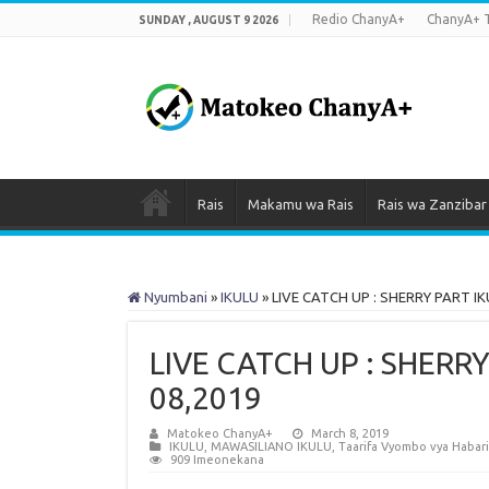
Redio ChanyA+
ChanyA+ 
SUNDAY , AUGUST 9 2026
Rais
Makamu wa Rais
Rais wa Zanzibar
Nyumbani
»
IKULU
»
LIVE CATCH UP : SHERRY PART IKU
LIVE CATCH UP : SHERRY
08,2019
Matokeo ChanyA+
March 8, 2019
IKULU
,
MAWASILIANO IKULU
,
Taarifa Vyombo vya Habari
909 Imeonekana